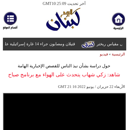
آخر تحديث GMT10:25:09
الرئيسية
أخبارعاجلة
رياضة
قتيلان ومصابون جراء 14 غارة إسرائيلية على شرق وجنوب لبنان
ثقافة
الرئيسية
»
فيديو
إقتصاد
حول دراسة بشأن نبذ الناس للقصص الإخبارية الهامة
فن
شاهد: زكي شهاب يتحدث على الهواء مع برنامج صباح
وموسيقى
العربية من بيروت
21:16 2022 الأربعاء 22 حزيران / يونيو
GMT
أزياء
صحة
وتغذية
سياحة