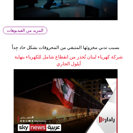
المزيد من الفيديوهات
بسبب تدني مخزونَها المتبقي من المحروقات بشكل حاد جِداً
شركة كهرباء لبنان تُحذر من انقطاع شامل للكهرباء بنهاية
أيلول الجاري