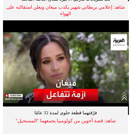
شاهد: إعلامي بريطاني شهير يكذب ميغان ويعلن استقالته على
الهواء
فرّقتهما قطعة حلوى لمدة 32 عامًا
شاهد: قصة أخوين من كولومبيا يجمعهما "المستحيل"