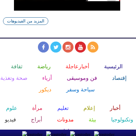
المزيد من الفيديوهات
الرئيسية
أخبارعاجلة
رياضة
ثقافة
إقتصاد
فن وموسيقى
أزياء
صحة وتغذية
سياحة وسفر
ديكور
أخبار
إعلام
تعليم
مرأة
علوم
وتكنولوجيا
بيئة
مدونات
أبراج
فيديو
سيارات