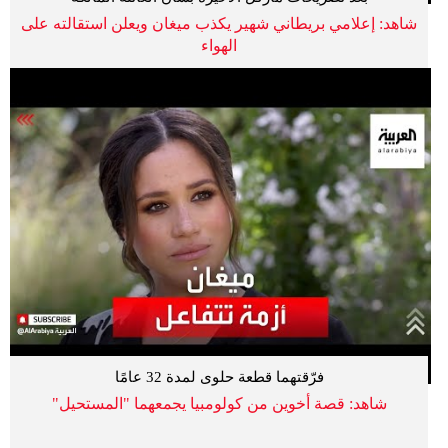
شاهد: إعلامي بريطاني شهير يكذب ميغان ويعلن استقالته على
الهواء
فرّقتهما قطعة حلوى لمدة 32 عامًا
شاهد: قصة أخوين من كولومبيا يجمعهما "المستحيل"