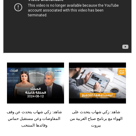
وسفر
ديكور
أخبار
إعلام
تعليم
مرأة
أزياء
إسلامية
علوم
شاهد: زكي شهاب يتحدث على
شاهد: زكي شهاب يتحدث عن وقف
وتكنولوجيا
الهواء مع برنامج صباح العربية من
المفاوضات وعن مستقبل حماس
بيروت
وقائدها المنتخب
بيئة