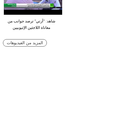
شاهد: "آرتي" ترصد جوانب من
معاناة اللاجئين الإثيوبيين
المزيد من الفيديوهات