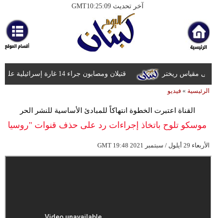
آخر تحديث GMT10:25:09
الرئيسية
أخبارعاجلة
رياضة
قتيلان ومصابون جراء 14 غارة إسرائيلية على شرق وجنوب لبنان
ثقافة
الرئيسية
»
فيديو
إقتصاد
القناة اعتبرت الخطوة انتهاكاً للمبادئ الأساسية للنشر الحر
فن
للمعلومات
موسكو تلوح باتخاذ إجراءات رد على حذف قنوات "روسيا
وموسيقى
اليوم" عن يوتيوب
19:48 2021 الأربعاء 29 أيلول / سبتمبر
GMT
أزياء
صحة
وتغذية
سياحة