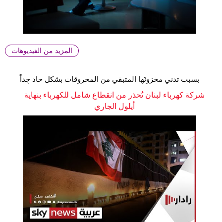
المزيد من الفيديوهات
بسبب تدني مخزونَها المتبقي من المحروقات بشكل حاد جِداً
شركة كهرباء لبنان تُحذر من انقطاع شامل للكهرباء بنهاية
أيلول الجاري