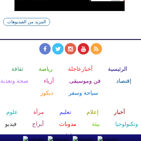
المزيد من الفيديوهات
الرئيسية
أخبارعاجلة
رياضة
ثقافة
إقتصاد
فن وموسيقى
أزياء
صحة وتغذية
سياحة وسفر
ديكور
أخبار
إعلام
تعليم
مرأة
علوم
وتكنولوجيا
بيئة
مدونات
أبراج
فيديو
سيارات