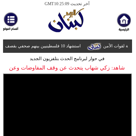
آخر تحديث GMT10:25:09
الرئيسية
أخبارعاجلة
رياضة
ضة لقوات الأمن
استشهاد 10 فلسطينيين بينهم صحفي بقصف الاحتلال مناطق متفرقة من غزة
ثقافة
في حوار لبرنامج الحدث بتلفزيون الجديد
إقتصاد
شاهد: زكي شهاب يتحدث عن وقف المفاوضات وعن
فن
مستقبل حماس وقائدها المنتخب
وموسيقى
أزياء
صحة
وتغذية
سياحة