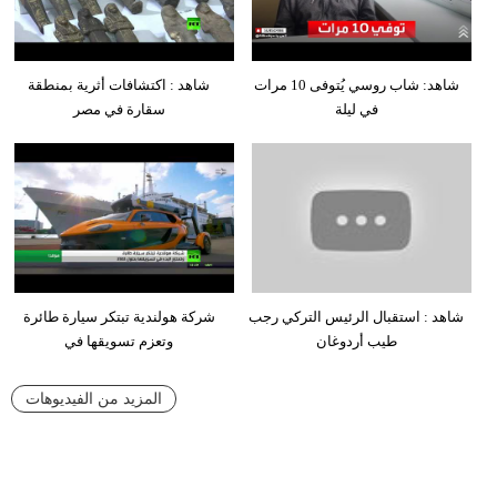
شاهد: شاب روسي يُتوفى 10 مرات
شاهد : اكتشافات أثرية بمنطقة
في ليلة
سقارة في مصر
شاهد : استقبال الرئيس التركي رجب
شركة هولندية تبتكر سيارة طائرة
طيب أردوغان
وتعزم تسويقها في
المزيد من الفيديوهات