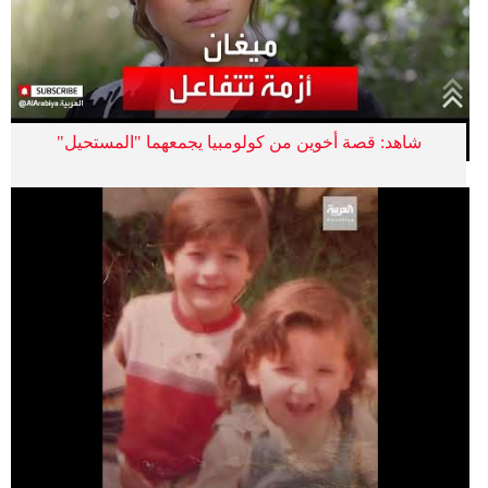
شاهد: قصة أخوين من كولومبيا يجمعهما "المستحيل"