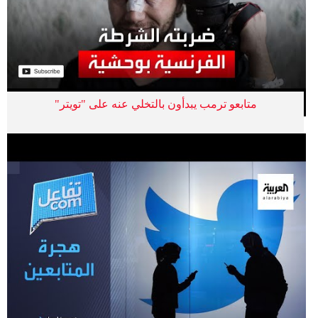
متابعو ترمب يبدأون بالتخلي عنه على "تويتر"