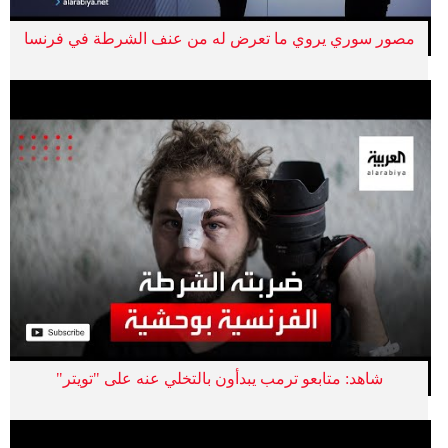
مصور سوري يروي ما تعرض له من عنف الشرطة في فرنسا
شاهد: متابعو ترمب يبدأون بالتخلي عنه على "تويتر"