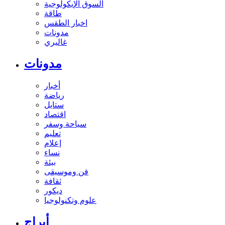
السوق الإيكولوجية
طاقة
اخبار الطقس
مدونات
غاليري
مدونات
أخبار
رياضة
ستايل
اقتصاد
سياحة وسفر
تعليم
إعلام
نساء
بيئة
فن وموسيقى
ثقافة
ديكور
علوم وتكنولوجيا
أبراج