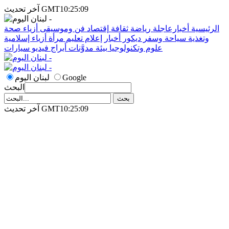
آخر تحديث GMT10:25:09
الرئيسية
أخبارعاجلة
رياضة
ثقافة
إقتصاد
فن وموسيقى
أزياء
صحة
وتغذية
سياحة وسفر
ديكور
أخبار
إعلام
تعليم
مرأة
أزياء إسلامية
علوم وتكنولوجيا
بيئة
مدوَّنات
أبراج
فيديو
سيارات
Google
لبنان اليوم
البحث
آخر تحديث GMT10:25:09