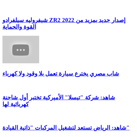
شيفروليه سيلفرادو ZR2 2022 إصدار جديد بمزيد من
القوة والحماية
شاب مصري يخترع سيارة تعمل بلا وقود ولا كهرباء
شاهد: شركة "تيسلا" الأميركية تختبر أول شاحنة
كهربائية لها
شاهد: الرياض تستعد لتشغيل المركبات "ذاتية القيادة"