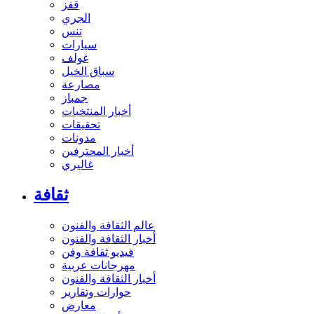
قفز
الجري
تنس
سيارات
غولف
سباق الخيل
مصارعة
جمباز
أخبار المنتخبات
تحقيقات
مدونات
أخبار المحترفين
غاليري
ثقافة
عالم الثقافة والفنون
أخبار الثقافة والفنون
فيديو ثقافة وفن
مهرجانات عربية
أخبار الثقافة والفنون
حوارات وتقارير
معارض