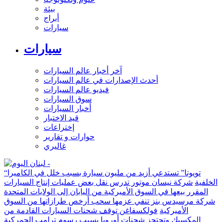
بيئة
أبراج
سيارات
سيارات
آخر أخبار عالم السيارات
أحدث الإصدارات في عالم السيارات
فيديو عالم السيارات
سوق السيارات
أخبار السيارات
قيد الاختبار
إختراعات
حوارات و تقارير
غاليري
“تويوتا” تستدعي أزيد من مليون سيارة بسبب خلل في الكاميرا
الخلفية
شركة نيسان موتور تدرس نقل بعض عمليات إنتاج السيارات
المقرر بيعها في السوق الأميركية من اليابان إلى الولايات المتحدة
شركة مرسيدس بنز تنفي عزمها سحب أرخص طرازاتها من السوق
الأميركية
فولكسفاغن توقف شحنات السيارات القادمة من
المكسيك وتحتجز شحنات أوروبا بسبب رسوم ترامب الجمركية