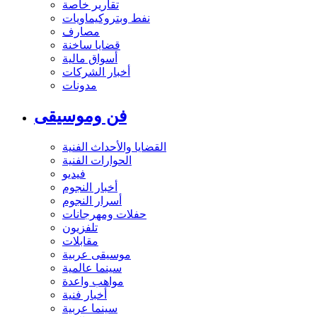
تقارير خاصة
نفط وبتروكيماويات
مصارف
قضايا ساخنة
أسواق مالية
أخبار الشركات
مدونات
فن وموسيقى
القضايا والأحداث الفنية
الحوارات الفنية
فيديو
أخبار النجوم
أسرار النجوم
حفلات ومهرجانات
تلفزيون
مقابلات
موسيقى عربية
سينما عالمية
مواهب واعدة
أخبار فنية
سينما عربية