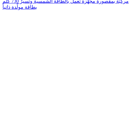
مركبّة بمقصورة مجهّزة تعمل بالطاقة الشمسية وتسيرُ 730 كلم
بطاقة مولّدة ذاتياً