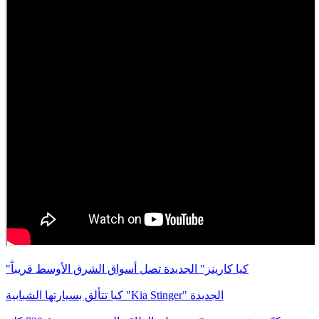
"كيا كارينز" الجديدة تصل أسواق الشرق الأوسط قريباً
كيا تتألق بسيارتها الشبابية "Kia Stinger" الجديدة