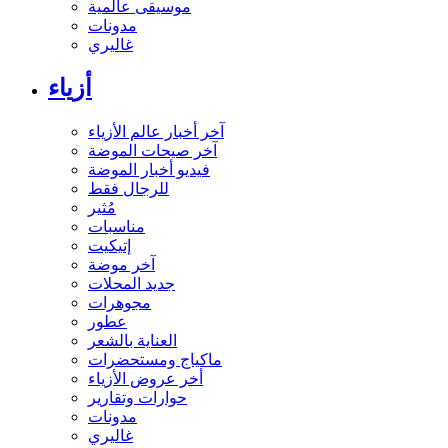
موسيقى عالمية
مدونات
غاليري
أزياء
آخر أخبار عالم الأزياء
آخر صيحات الموضة
فيديو أخبار الموضة
للرجال فقط
مُثير
مناسبات
إتيكيت
آخر موضة
جديد المحلات
مجوهرات
عطور
العناية بالشعر
ماكياج ومستحضرات
أخر عروض الأزياء
حوارات وتقارير
مدونات
غاليري