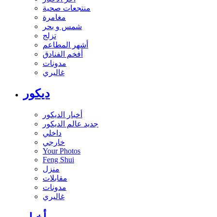
منتجعات صحية
مغامرة
شمس و بحر
تزلج
أشهر المطاعم
أفخم الفنادق
مدونات
غاليري
ديكور
أخبار الديكور
جديد عالم الديكور
داخلي
خارجي
Your Photos
Feng Shui
منزل
مقابلات
مدونات
غاليري