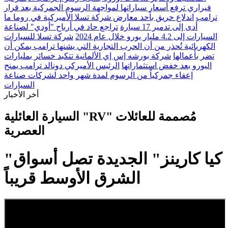
فيراري ترفع أسعار سياراتها لمواجهة الرسوم الجمركية بعد قرار
ترامب
اندلاع حريق بأحد معارض شركة تسلا الأميركية في روما ما
أدى إلى تدمير 17 سيارة
تراجع حاد في أرباح "أودي" لصناعة
السيارات إلى 4.2 مليار يورو خلال عام 2024
شركة تسلا للسيارات
الكهربائية تُحذر من أن الحرب التجارية التي يشنها ترامب يمكن أن
تضر بأعمالها
شركة بورشه إس إي الألمانية تتكبد خسائر بمليارات
اليورو بعد خفض استثماراتها
الرئيس الأميركي دونالد ترامب يمنح
إعفاء جمركياً من الرسوم لمدة شهر واحد لشركات صناعة
السيارات
أخر الأخبار
السيارة العائلية "RV" مُصممة للعائلات
العصرية
"كيا كارينز" الجديدة تصل أسواق
الشرق الأوسط قريباً