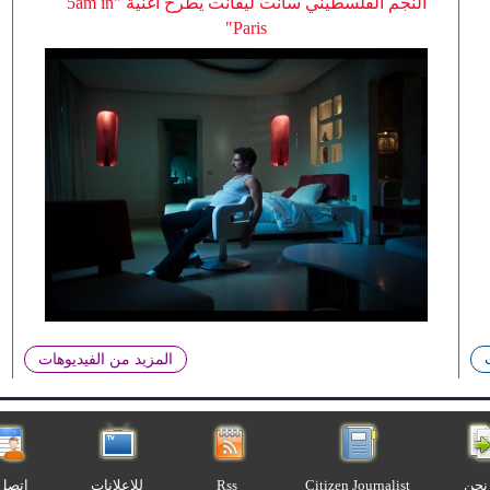
النجم الفلسطيني سانت ليفانت يطرح أغنية "5am in
Paris"
المزيد من الفيديوهات
نحن
Citizen Journalist
Rss
للإعلانات
اتصل 