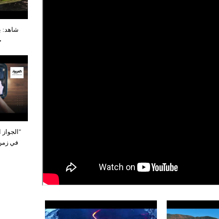
شاهد: ب
ح
"الجواز ا
في زمن