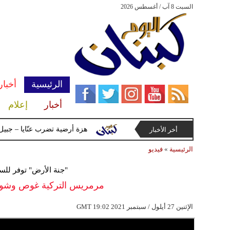
السبت 8 آب / أغسطس 2026
الرئيسية
أخبار
أخبار
إعلام
 بمنطقة الشاليهات جنوب لبنان
هزة أرضية تضرب عنّايا – جبيل بقوّة 2.8 درجات على مقياس ريخت
أخر الأخبار
الرئيسية
»
فيديو
"جنة الأرض" توفر للس
مرمريس التركية غوص وشوا
19:02 2021 الإثنين 27 أيلول / سبتمبر
GMT