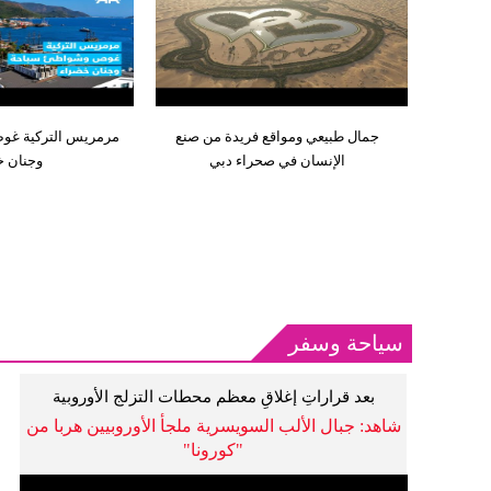
جمال طبيعي ومواقع فريدة من صنع
مرمريس التركية غو
الإنسان في صحراء دبي
وجنان خ
سياحة وسفر
بعد قراراتِ إغلاقِ معظم محطات التزلج الأوروبية
شاهد: جبال الألب السويسرية ملجأ الأوروبيين هربا من
"كورونا"