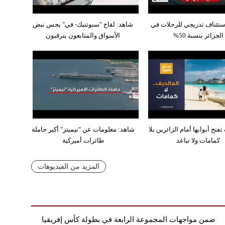
ستئناف تدريجي للرحلات في
شاهد: لقاح "سبوتنيك- في" يجس نبض
الجزائر بنسبة 50%
الأسواق والمتابعون يترقبون
فتح أبوابها أمام الزائرين بلا
شاهد: معلومات عن "نيميتز" أكبر حاملة
كمامات ولا تباعد
طائرات أميركية
المزيد من الفيديوهات
ضمن مواجهات المجموعة الرابعة في بطولة كأس إفريقيا