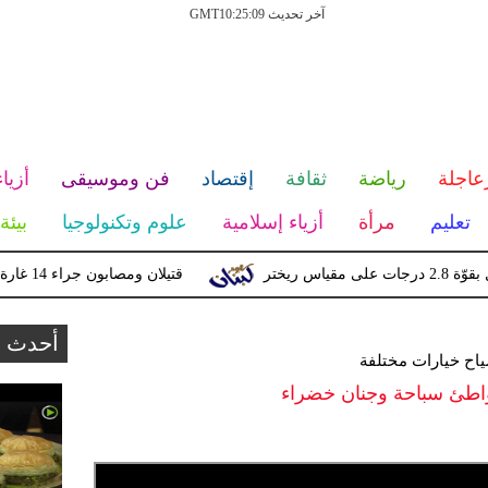
آخر تحديث GMT10:25:09
عاجلة
رياضة
ثقافة
إقتصاد
فن وموسيقى
أزياء
تعليم
مرأة
أزياء إسلامية
علوم وتكنولوجيا
بيئة
ر
قتيلان ومصابون جراء 14 غارة إسرائيلية على شرق وجنوب لبنان
أحدث ا
ياح خيارات مختلفة
طئ سباحة وجنان خضراء