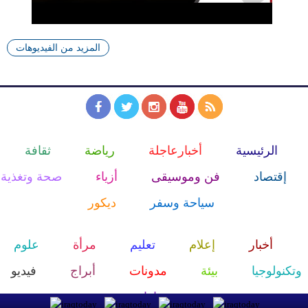
المزيد من الفيديوهات
الرئيسية
أخبارعاجلة
رياضة
ثقافة
إقتصاد
فن وموسيقى
أزياء
صحة وتغذية
سياحة وسفر
ديكور
أخبار
إعلام
تعليم
مرأة
علوم
وتكنولوجيا
بيئة
مدونات
أبراج
فيديو
سيارات