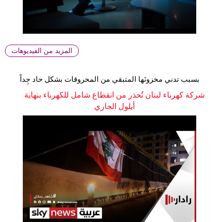
المزيد من الفيديوهات
بسبب تدني مخزونَها المتبقي من المحروقات بشكل حاد جِداً
شركة كهرباء لبنان تُحذر من انقطاع شامل للكهرباء بنهاية
أيلول الجاري