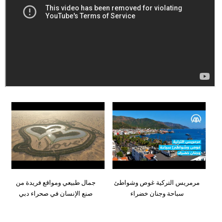
وسفر
ديكور
أخبار
إعلام
تعليم
مرأة
أزياء
إسلامية
علوم
مرمريس التركية غوص وشواطئ
جمال طبيعي ومواقع فريدة من
وتكنولوجيا
سباحة وجنان خضراء
صنع الإنسان في صحراء دبي
بيئة