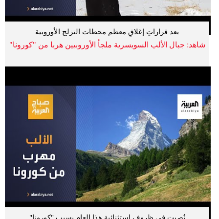
بعد قراراتِ إغلاقِ معظم محطات التزلج الأوروبية
شاهد: جبال الألب السويسرية ملجأ الأوروبيين هربا من "كورونا"
نُصبت في ظروف استثنائية هذا العام بسبب "كورونا"