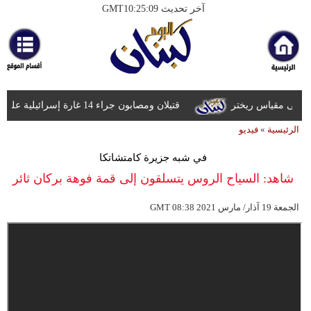
آخر تحديث GMT10:25:09
الرئيسية
أخبارعاجلة
رياضة
قتيلان ومصابون جراء 14 غارة إسرائيلية على شرق وجنوب لبنان
ثقافة
الرئيسية
»
فيديو
إقتصاد
في شبه جزيرة كامتشاتكا
فن
شاهد: السياح الروس يتسلقون إلى قمة فوهة بركان ثائر
وموسيقى
08:38 2021 الجمعة 19 آذار/ مارس
GMT
أزياء
صحة
وتغذية
سياحة