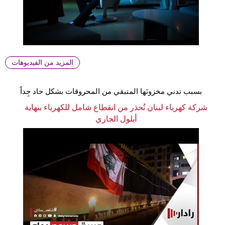
المزيد من الفيديوهات
بسبب تدني مخزونَها المتبقي من المحروقات بشكل حاد جِداً
شركة كهرباء لبنان تُحذر من انقطاع شامل للكهرباء بنهاية
أيلول الجاري