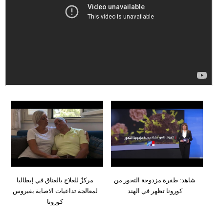
وسفر
ديكور
أخبار
إعلام
تعليم
مرأة
أزياء
إسلامية
علوم
شاهد: طفرة مزدوجة التحور من
مركزٌ للعلاج بالعناق في إيطاليا
وتكنولوجيا
كورونا تظهر في الهند
لمعالجة تداعيات الاصابة بفيروس
كورونا
بيئة