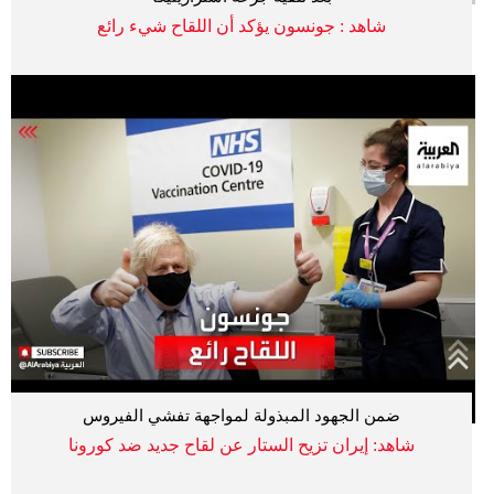
شاهد : جونسون يؤكد أن اللقاح شيء رائع
ضمن الجهود المبذولة لمواجهة تفشي الفيروس
شاهد: إيران تزيح الستار عن لقاح جديد ضد كورونا