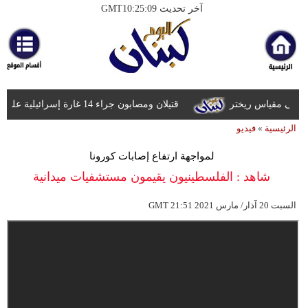
آخر تحديث GMT10:25:09
الرئيسية
أخبارعاجلة
رياضة
قتيلان ومصابون جراء 14 غارة إسرائيلية على شرق وجنوب لبنان
ثقافة
الرئيسية
»
فيديو
إقتصاد
لمواجهة ارتفاع إصابات كورونا
فن
شاهد : الفلسطينيون يقيمون مستشفيات ميدانية
وموسيقى
21:51 2021 السبت 20 آذار/ مارس
GMT
أزياء
صحة
وتغذية
سياحة