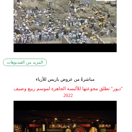
المزيد من الفيديوهات
مباشرةً من عروض باريس للأزياء
"ديور" تطلق مجوعتها للألبسة الجاهزة لموسم ربيع وصيف
2022