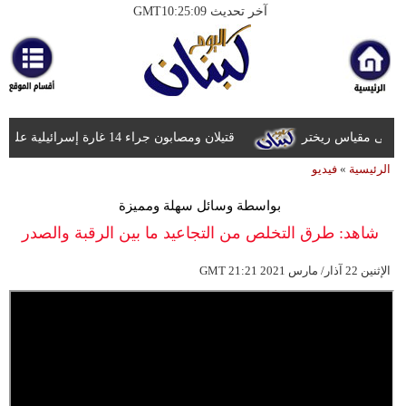
آخر تحديث GMT10:25:09
الرئيسية
أخبارعاجلة
رياضة
قتيلان ومصابون جراء 14 غارة إسرائيلية على شرق وجنوب لبنان
ثقافة
الرئيسية
»
فيديو
إقتصاد
بواسطة وسائل سهلة ومميزة
فن
شاهد: طرق التخلص من التجاعيد ما بين الرقبة والصدر
وموسيقى
21:21 2021 الإثنين 22 آذار/ مارس
GMT
أزياء
صحة
وتغذية
سياحة