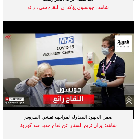
شاهد : جونسون يؤكد أن اللقاح شيء رائع
ضمن الجهود المبذولة لمواجهة تفشي الفيروس
شاهد: إيران تزيح الستار عن لقاح جديد ضد كورونا