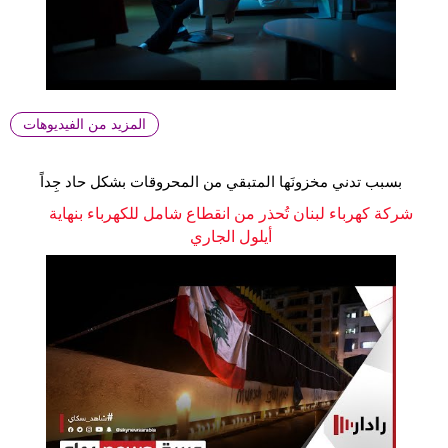
المزيد من الفيديوهات
بسبب تدني مخزونَها المتبقي من المحروقات بشكل حاد جِداً
شركة كهرباء لبنان تُحذر من انقطاع شامل للكهرباء بنهاية
أيلول الجاري