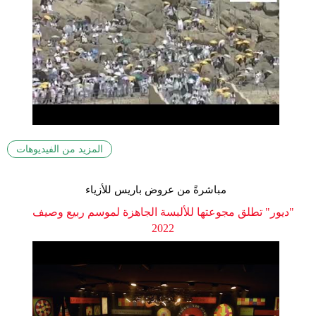
المزيد من الفيديوهات
مباشرةً من عروض باريس للأزياء
"ديور" تطلق مجوعتها للألبسة الجاهزة لموسم ربيع وصيف
2022