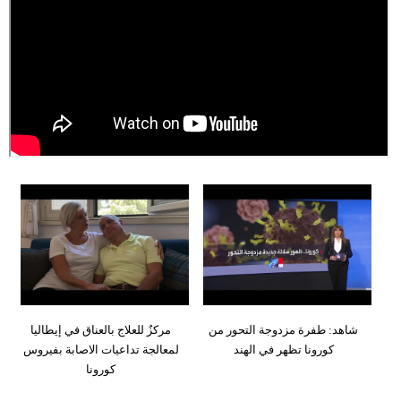
وسفر
ديكور
أخبار
إعلام
تعليم
مرأة
أزياء
إسلامية
علوم
شاهد: طفرة مزدوجة التحور من
مركزٌ للعلاج بالعناق في إيطاليا
وتكنولوجيا
كورونا تظهر في الهند
لمعالجة تداعيات الاصابة بفيروس
كورونا
بيئة