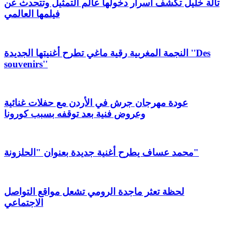
تالة خليل تكشف أسرار دخولها عالم التمثيل وتتحدث عن
فيلمها العالمي
النجمة المغربية رقية ماغي تطرح أغنيتها الجديدة ''Des
souvenirs''
عودة مهرجان جرش في الأردن مع حفلات غنائية
وعروض فنية بعد توقفه بسبب كورونا
محمد عساف يطرح أغنية جديدة بعنوان "الحلزونة"
لحظة تعثر ماجدة الرومي تشعل مواقع التواصل
الاجتماعي