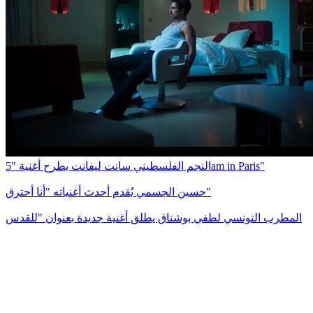
النجم الفلسطيني سانت ليفانت يطرح أغنية "5am in Paris"
حسين الجسمي يُقدم أحدث أغنياته "أنا أحترق"
المطرب التونسي لطفي بوشناق يطلق أغنية جديدة بعنوان "للقدس