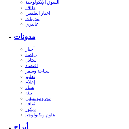
السوق الإيكولوجية
طاقة
اخبار الطقس
مدونات
غاليري
مدونات
أخبار
رياضة
ستايل
اقتصاد
سياحة وسفر
تعليم
إعلام
نساء
بيئة
فن وموسيقى
ثقافة
ديكور
علوم وتكنولوجيا
أبراج