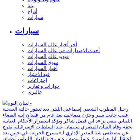
بيئة
أبراج
سيارات
سيارات
آخر أخبار عالم السيارات
أحدث الإصدارات في عالم السيارات
فيديو عالم السيارات
سوق السيارات
أخبار السيارات
قيد الاختبار
إختراعات
حوارات و تقارير
غاليري
رحيل المطرب الشعبي إسماعيل الليثي بعد تدهور حالته الصحية
عقب حادث سير وحزن مضاعف بعد عام من فقدان إبنه
القضاء
اللبناني ينفي براءة ابن فضل شاكر ويؤكد استمرار الأحكام الغيابية
بحقه
وفاة الفنان المصري سليمان عيد
السلطات الإسرائيلية تفرج
عن مصطفى شتا المدير الإداري لـ«مسرح الحرية» في جنين بعد
اعتقال إداري استمرّ عاماً ونصف عام
وفاة الفنان اللبناني أنطوان