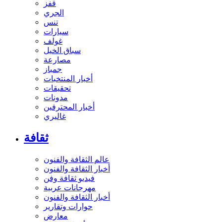
قفز
الجري
تنس
سيارات
غولف
سباق الخيل
مصارعة
جمباز
أخبار المنتخبات
تحقيقات
مدونات
أخبار المحترفين
غاليري
ثقافة
عالم الثقافة والفنون
أخبار الثقافة والفنون
فيديو ثقافة وفن
مهرجانات عربية
أخبار الثقافة والفنون
حوارات وتقارير
معارض