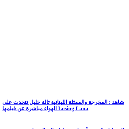
شاهد : المخرجة والممثلة اللبنانية تالة خليل تتحدث على
الهواء مباشرة عن فيلمها Losing Lana