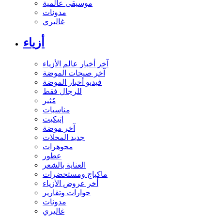
موسيقى عالمية
مدونات
غاليري
أزياء
آخر أخبار عالم الأزياء
آخر صيحات الموضة
فيديو أخبار الموضة
للرجال فقط
مُثير
مناسبات
إتيكيت
آخر موضة
جديد المحلات
مجوهرات
عطور
العناية بالشعر
ماكياج ومستحضرات
أخر عروض الأزياء
حوارات وتقارير
مدونات
غاليري