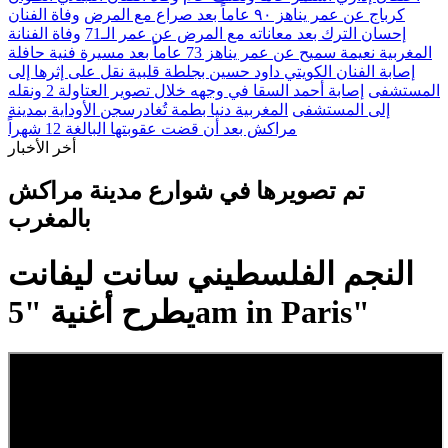
كرباج عن عمر يناهز ٩٠ عاماً بعد صراع مع المرض
وفاة الفنان
إحسان الترك بعد معاناته مع المرض عن عمر الـ71
وفاة الفنانة
المغربية نعيمة سميح عن عمر يناهز 73 عاماً بعد مسيرة فنية حافلة
إصابة الفنان الكويتي داود حسين بجلطة قلبية نقل على إثرها إلى
المستشفى
إصابة أحمد السقا في وجهه خلال تصوير العتاولة 2 ونقله
إلى المستشفى
المغربية دنيا بطمة تُغادرسجن الأوداية بمدينة
مراكش بعد أن قضت عقوبتها البالغة 12 شهراً
أخر الأخبار
تم تصويرها في شوارع مدينة مراكش
بالمغرب
النجم الفلسطيني سانت ليفانت
يطرح أغنية "5am in Paris"