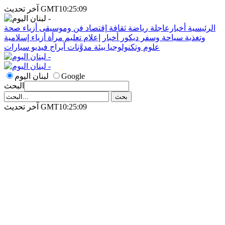
آخر تحديث GMT10:25:09
الرئيسية
أخبارعاجلة
رياضة
ثقافة
إقتصاد
فن وموسيقى
أزياء
صحة
وتغذية
سياحة وسفر
ديكور
أخبار
إعلام
تعليم
مرأة
أزياء إسلامية
علوم وتكنولوجيا
بيئة
مدوَّنات
أبراج
فيديو
سيارات
Google
لبنان اليوم
البحث
آخر تحديث GMT10:25:09