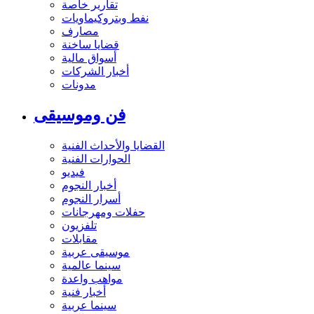
تقارير خاصة
نفط وبتروكيماويات
مصارف
قضايا ساخنة
أسواق مالية
أخبار الشركات
مدونات
فن وموسيقى
القضايا والأحداث الفنية
الحوارات الفنية
فيديو
أخبار النجوم
أسرار النجوم
حفلات ومهرجانات
تلفزيون
مقابلات
موسيقى عربية
سينما عالمية
مواهب واعدة
أخبار فنية
سينما عربية