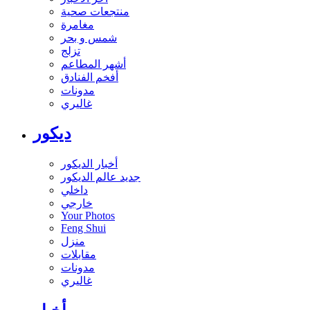
منتجعات صحية
مغامرة
شمس و بحر
تزلج
أشهر المطاعم
أفخم الفنادق
مدونات
غاليري
ديكور
أخبار الديكور
جديد عالم الديكور
داخلي
خارجي
Your Photos
Feng Shui
منزل
مقابلات
مدونات
غاليري