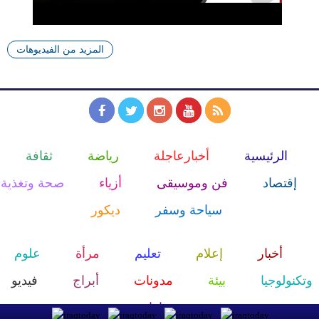
المزيد من الفيديوهات
الرئيسية
أخبارعاجلة
رياضة
ثقافة
إقتصاد
فن وموسيقى
أزياء
صحة وتغذية
سياحة وسفر
ديكور
أخبار
إعلام
تعليم
مرأة
علوم
وتكنولوجيا
بيئة
مدونات
أبراج
فيديو
سيارات