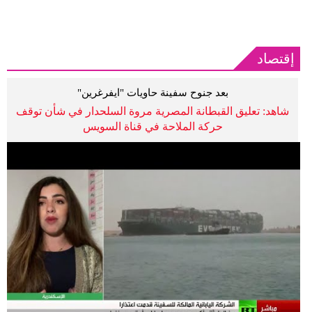
إقتصاد
بعد جنوح سفينة حاويات "ايفرغرين"
شاهد: تعليق القبطانة المصرية مروة السلحدار في شأن توقف
حركة الملاحة في قناة السويس