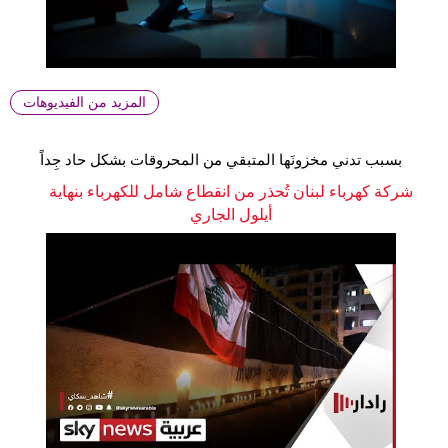
المزيد من الفيديوهات
بسبب تدني مخزونَها المتبقي من المحروقات بشكل حاد جِداً
شركة كهرباء لبنان تُحذر من انقطاع شامل للكهرباء بنهاية
أيلول الجاري