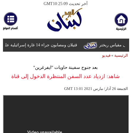
آخر تحديث GMT10:25:09
الرئيسية
أخبارعاجلة
رياضة
قتيلان ومصابون جراء 14 غارة إسرائيلية على شرق وجنوب لبنان
ثقافة
الرئيسية
»
فيديو
إقتصاد
بعد جنوح سفينة حاويات "ايفرغرين"
فن
شاهد: ازدياد عدد السفن المنتظرة الدخول إلى قناة
وموسيقى
السويس
13:01 2021 الجمعة 26 آذار/ مارس
GMT
أزياء
صحة
وتغذية
سياحة