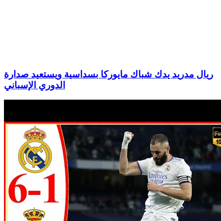
ريال مدريد يدك شباك مايوركا بسداسية ويستعيد صدارة
الدوري الإسباني