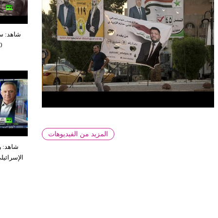
شاهد: سق
10 طواب
المزيد من الفيديوهات
شاهد: ر
الإسرائي