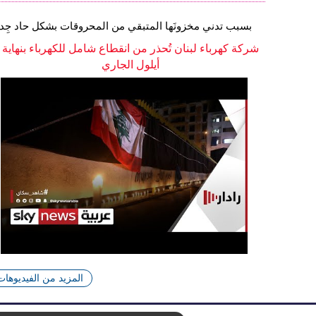
بسبب تدني مخزونَها المتبقي من المحروقات بشكل حاد جِداً
شركة كهرباء لبنان تُحذر من انقطاع شامل للكهرباء بنهاية
أيلول الجاري
المزيد من الفيديوهات