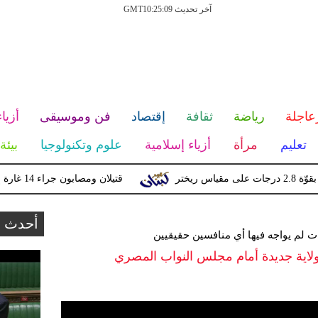
آخر تحديث GMT10:25:09
عاجلة
رياضة
ثقافة
إقتصاد
فن وموسيقى
أزياء
تعليم
مرأة
أزياء إسلامية
علوم وتكنولوجيا
بيئة
قتيلان ومصابون جراء 14 غارة إسرائيلية على شرق وجنوب لبنان
أحدث ا
ولاية جديدة أمام مجلس النواب المصري