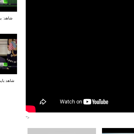
شاهد: بر
شاهد:باي
">