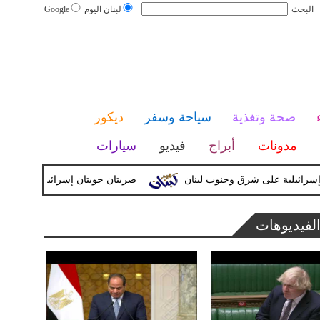
البحث
لبنان اليوم
Google
صحة وتغذية
سياحة وسفر
ديكور
مدونات
أبراج
فيديو
سيارات
ضربتان جويتان إسرائيليتان تستهدفان 
لفيديوهات