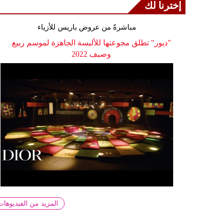
إخترنا لك
مباشرةً من عروض باريس للأزياء
"ديور" تطلق مجوعتها للألبسة الجاهزة لموسم ربيع
وصيف 2022
المزيد من الفيديوهات