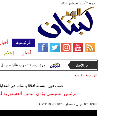
الجمعة 7 آب / أغسطس 2026
الرئيسية
أخبار
أخبار
إعلام
بمنطقة الشاليهات جنوب لبنان
هزة أرضية تضرب عنّايا – جبيل بقوّة 2.8 درجات على مقياس ريختر
أخر الأخبار
الرئيسية
»
فيديو
عقب فوزه بنسبة 89.6 بالمائة في انتخابات لم يواجه فيها أي منافسين حقيقيين
الرئيس السيسي يؤدي اليمين الدستورية ل
19:46 2024 الثلاثاء 02 إبريل / نيسان
GMT