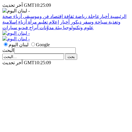
آخر تحديث GMT10:25:09
الرئيسية
أخبارعاجلة
رياضة
ثقافة
إقتصاد
فن وموسيقى
أزياء
صحة
وتغذية
سياحة وسفر
ديكور
أخبار
إعلام
تعليم
مرأة
أزياء إسلامية
علوم وتكنولوجيا
بيئة
مدوَّنات
أبراج
فيديو
سيارات
Google
لبنان اليوم
البحث
آخر تحديث GMT10:25:09