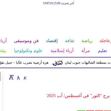
آخر تحديث GMT10:25:09
عاجلة
رياضة
ثقافة
إقتصاد
فن وموسيقى
أزياء
تعليم
مرأة
أزياء إسلامية
علوم وتكنولوجيا
بيئة
 الشاليهات جنوب لبنان
هزة أرضية تضرب عنّايا – جبيل بقوّة 2.8 درجات على مقياس ريختر
د برج "الثور" في أغسطس/ آب 2025