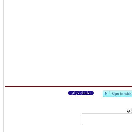
تعليقك كزائر
وني