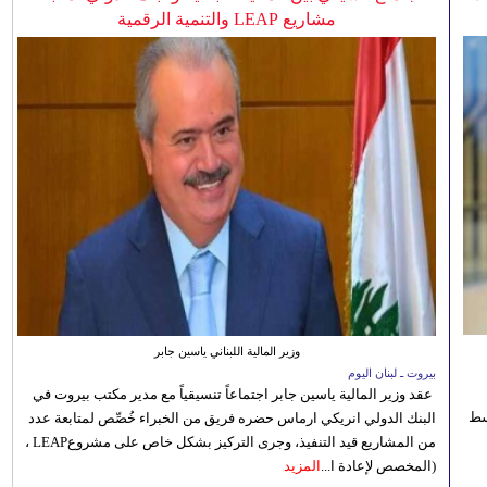
مشاريع LEAP والتنمية الرقمية
وزير المالية اللبناني ياسين جابر
بيروت ـ لبنان اليوم
عقد وزير المالية ياسين جابر اجتماعاً تنسيقياً مع مدير مكتب بيروت في
 للوسط
البنك الدولي انريكي ارماس حضره فريق من الخبراء خُصِّص لمتابعة عدد
من المشاريع قيد التنفيذ، وجرى التركيز بشكل خاص على مشروعLEAP ،
(المخصص لإعادة ا...
المزيد