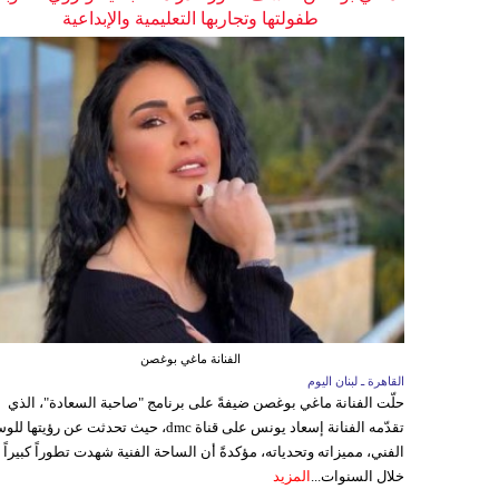
طفولتها وتجاربها التعليمية والإبداعية
الفنانة ماغي بوغصن
القاهرة ـ لبنان اليوم
حلّت الفنانة ماغي بوغصن ضيفةً على برنامج "صاحبة السعادة"، الذي
تقدّمه الفنانة إسعاد يونس على قناة dmc، حيث تحدثت عن رؤيتها
الفني، مميزاته وتحدياته، مؤكدةً أن الساحة الفنية شهدت تطوراً كبيراً
خلال السنوات...
المزيد