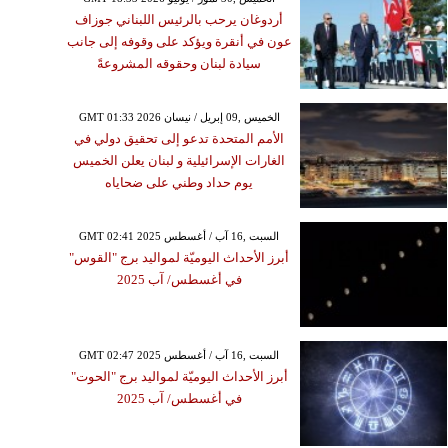
أردوغان يرحب بالرئيس اللبناني جوزاف
عون في أنقرة ويؤكد على وقوفه إلى جانب
سيادة لبنان وحقوقه المشروعةً
GMT 01:33 2026 الخميس ,09 إبريل / نيسان
الأمم المتحدة تدعو إلى تحقيق دولي في
الغارات الإسرائيلية و لبنان يعلن الخميس
يوم حداد وطني على ضحاياه
GMT 02:41 2025 السبت ,16 آب / أغسطس
أبرز الأحداث اليوميّة لمواليد برج "القوس"
في أغسطس/ آب 2025
GMT 02:47 2025 السبت ,16 آب / أغسطس
أبرز الأحداث اليوميّة لمواليد برج "الحوت"
في أغسطس/ آب 2025