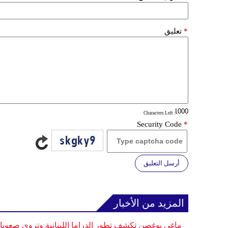
*
تعليق
: Characters Left
Security Code
*
أرسل التعليق
المزيد من الأخبار
ماغي بوغصن تكشف تطور الدراما اللبنانية وتروي صعوب