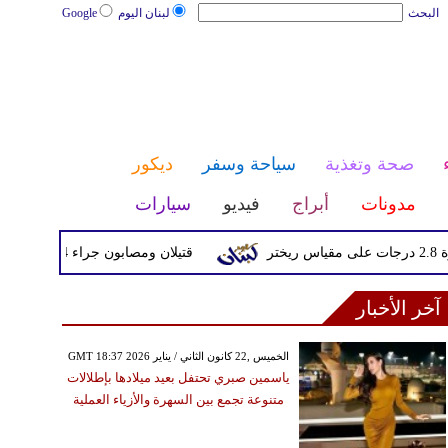
البحث
لبنان اليوم
Google
صحة وتغذية
سياحة وسفر
ديكور
مدونات
أبراج
فيديو
سيارات
قتيلان ومصابون جراء 14 غارة إسرائيلية على شرق وجنوب لبنان
آخر الأخبار
GMT 18:37 2026 الخميس ,22 كانون الثاني / يناير
ياسمين صبري تحتفل بعيد ميلادها بإطلالات
متنوعة تجمع بين السهرة والأزياء العملية