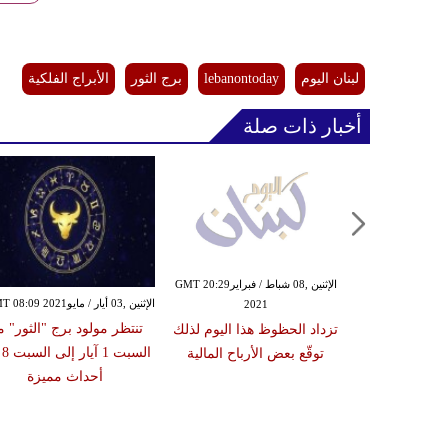
لبنان اليوم
lebanontoday
برج الثور
الأبراج الفلكية
أخبار ذات صلة
الأربعاء ,06 كانون الثاني / ينايرGMT
الإثنين ,08 شباط / فبرايرGMT 20:29
الإثنين ,03 أيار / مايوGMT 08:09 2021
2021
22:04
تنتظر مولود برج "الثور" 
ية جديدة غير
تزداد الحظوظ هذا اليوم لذلك
الس
نة
توقّع بعض الأرباح المالية
أحداث مميزة