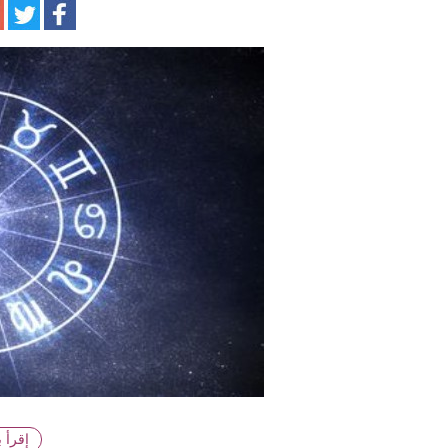
ا
إقرأ 