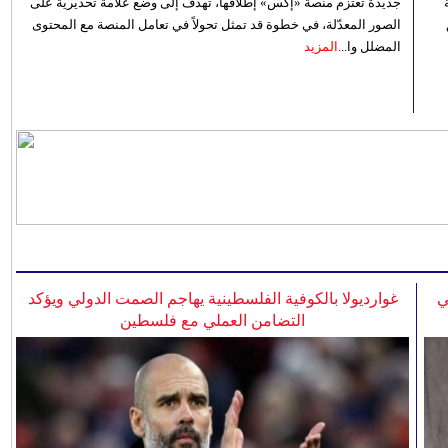
جديدة تعتزم منصة «إكس» إطلاقها، تهدف إلى وضع علامة تحذيرية على
الصور المعدّلة، في خطوة قد تمثل تحولاً في تعامل المنصة مع المحتوى
المضلل وا...
المزيد
ي
غوارديولا بالكوفية الفلسطينية يهاجم الصمت الدولي ويؤكد
التضامن العملي مع فلسطين