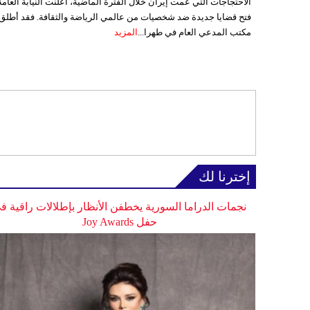
الاحتجاجات التي عمت إيران خلال الفترة الماضية، أعلنت النيابة العامة
فتح قضايا جديدة ضد شخصيات من عالمي الرياضة والثقافة. فقد أطلق
مكتب المدعي العام في طهرا...
المزيد
إخترنا لك
نجمات الدراما السورية يخطفن الأنظار بإطلالات راقية ف
حفل Joy Awards