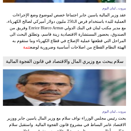
بيروت ـ لبنان اليوم
عقد وزير المالية ياسين جابر اجتماعا خصص لموضوع وضع الإجراءات
العملية للبدء باستخدام قرض الـ250 مليون دولار أميركي لصالح الكهرباء،
مع مدير مكتب لبنان في البنك الدولي Enrice Blarco Armas وفريق من
الصندوق، بحضور المستشارة الاقتصادية زينة قاسم، وتطلق البحث الى
المراحل التي قطعتها عملية الإصلاح في قطاع الكهرباء وما ستقوم به
الهيئة النظام القطاع من اصلاحات أساسية وضرورية لوضع
تتمة
سلام يبحث مع وزيري المال والاقتصاد في قانون الفجوة المالية
بيروت ـ لبنان اليوم
بحث رئيس مجلس الوزراء نواف سلام مع وزير المال ياسين جابر ووزير
الاقتصاد عامر البساط في مشروع قانون الفجوة المالية. واستقبل سلام