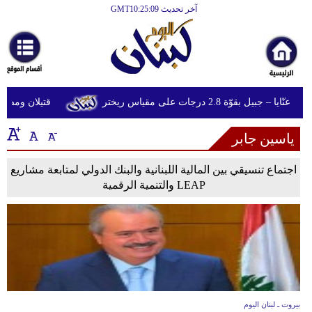
آخر تحديث GMT10:25:09
الرئيسية
أخبارعاجلة
رياضة
بيل بقوّة 2.8 درجات على مقياس ريختر
قتيلان ومصابون جراء 14 غارة إسرائيلية ع
ثقافة
ياسين جابر
إقتصاد
فن
اجتماع تنسيقي بين المالية اللبنانية والبنك الدولي لمتابعة مشاريع
LEAP والتنمية الرقمية
وموسيقى
أزياء
صحة
وتغذية
سياحة
بيروت ـ لبنان اليوم