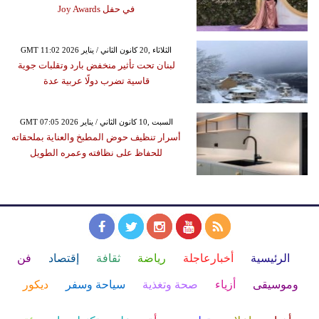
في حفل Joy Awards
GMT 11:02 2026 الثلاثاء ,20 كانون الثاني / يناير
لبنان تحت تأثير منخفض بارد وتقلبات جوية
قاسية تضرب دولًا عربية عدة
GMT 07:05 2026 السبت ,10 كانون الثاني / يناير
أسرار تنظيف حوض المطبخ والعناية بملحقاته
للحفاظ على نظافته وعمره الطويل
الرئيسية
أخبارعاجلة
رياضة
ثقافة
إقتصاد
فن
وموسيقى
أزياء
صحة وتغذية
سياحة وسفر
ديكور