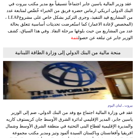
وسفر
عقد وزير المالية ياسين جابر اجتماعاً تنسيقياً مع مدير مكتب بيروت في
البنك الدولي انريكي ارماس حضره فريق من الخبراء خُصِّص لمتابعة عدد
ديكور
من المشاريع قيد التنفيذ، وجرى التركيز بشكل خاص على مشروعLEAP ،
(المخصص لإعادة الاعمار) كما استُعرضت تحديثات أساسية تتعلق بحالة
أخبار
عدد من المشاريع من حيث بلوغها مرحلة النفاذ. وفي هذا السياق، كشف
الوزير جابر عن تبلغه عن حصول
تتمة
إعلام
منحة مالية من البنك الدولي إلى وزارة الطاقة اللبنانية
تعليم
مرأة
أزياء
إسلامية
بيروت ـ لبنان اليوم
علوم
عقد في وزارة المالية اجتماع مع وفد من البنك الدولي، ضم إلى الوزير
وتكنولوجيا
ياسين جابر، المدير الإقليمي لدائرة الشرق الأوسط جان كريستوف كاريه
والمديرة الإقليمية لقطاع البنى التحتية في منطقة الشرق الأوسط وشمال
بيئة
افريقيا وأفغانستان وباكستان السيدة ألمود وتيز ومدير مكتب مجموعة