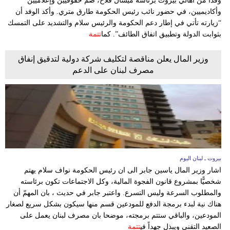
وفدًا من أهالي بيروت برئاسة ميشال فلاح، ضم حقوقيين وإعلاميين
وأكاديميين، في حضور نائب رئيس الحكومة طارق متري. وأكد الوفد أن
“زيارته تأتي في إطار دعم الحكومة والرئيس سلام والتشديد على التمسك
بثوابت الدولة وتطبيق اتفاق الطائف”. كما
تتمة
وزير المال يعلن مناقصة لتكليف شركة دولية لتدقيق إنفاق
مصرف لبنان على الدعم
بيروت ـ لبنان اليوم
اشار وزير المال ياسين جابر الى ان رئيس الحكومة ​نواف سلام​ يهتم
شخصيًّا بمشروع ​قانون الفجوة المالية​، وكل الاجتماعات تكون برئاسته
والمطلوب السرعة وليس التسرع. واعتبر جابر في حديث ، بان المهمّ أن
هناك نية لبدء برمجة الدفع للمودعين قسم منها سيكون بشكل سريع لصغار
المودعين، والباقي ستتم برمجته، موضحا بان مصرف لبنان يعمل على
الصعيد التقني ويبذل جهداً في
تتمة