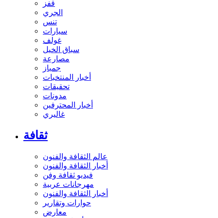
قفز
الجري
تنس
سيارات
غولف
سباق الخيل
مصارعة
جمباز
أخبار المنتخبات
تحقيقات
مدونات
أخبار المحترفين
غاليري
ثقافة
عالم الثقافة والفنون
أخبار الثقافة والفنون
فيديو ثقافة وفن
مهرجانات عربية
أخبار الثقافة والفنون
حوارات وتقارير
معارض