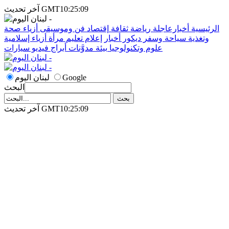
آخر تحديث GMT10:25:09
الرئيسية
أخبارعاجلة
رياضة
ثقافة
إقتصاد
فن وموسيقى
أزياء
صحة
وتغذية
سياحة وسفر
ديكور
أخبار
إعلام
تعليم
مرأة
أزياء إسلامية
علوم وتكنولوجيا
بيئة
مدوَّنات
أبراج
فيديو
سيارات
Google
لبنان اليوم
البحث
آخر تحديث GMT10:25:09