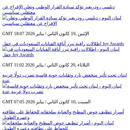
ديلسي رودريغيز تؤكد سيادة القرار الوطني وتعلن الإفراج عن
معتقلين سياسيين
GMT 18:07 2026 الإثنين ,19 كانون الثاني / يناير
إطلالات راقية تبرز أناقة الفنانات السعوديات في حفل Joy Awards
GMT 11:02 2026 الثلاثاء ,20 كانون الثاني / يناير
لبنان تحت تأثير منخفض بارد وتقلبات جوية قاسية تضرب دولًا عربية
عدة
GMT 07:05 2026 السبت ,10 كانون الثاني / يناير
أسرار تنظيف حوض المطبخ والعناية بملحقاته للحفاظ على نظافته
وعمره الطويل