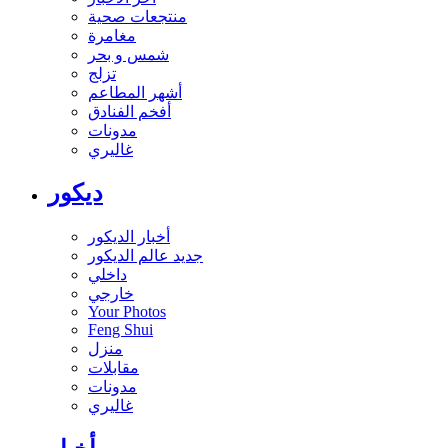
منتجعات صحية
مغامرة
شمس و بحر
تزلج
أشهر المطاعم
أفخم الفنادق
مدونات
غاليري
ديكور
أخبار الديكور
جديد عالم الديكور
داخلي
خارجي
Your Photos
Feng Shui
منزل
مقابلات
مدونات
غاليري