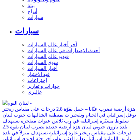
بيئة
أبراج
سيارات
سيارات
آخر أخبار عالم السيارات
أحدث الإصدارات في عالم السيارات
فيديو عالم السيارات
سوق السيارات
أخبار السيارات
قيد الاختبار
إختراعات
حوارات و تقارير
غاليري
هزة أرضية تضرب عنّايا – جبيل بقوّة 2.8 درجات على مقياس ريختر
توغل إسرائيلي في الخيام وتفجيرات بمنطقة الشاليهات جنوب لبنان
سقوط مسيّرة إسرائيلية في رب ثلاثين
عبوات متفجرة تستهدف
بلدة يارون جنوبي لبنان
هزة أرضية جديدة تضرب لبنان بقوة 2.5
درجات على مقياس ريختر
غارة إسرائيلية تستهدف منزلاً في بلدة
يارون اللبنانية
إسرائيل تعلن العثور على أخر جثة لجندي إسرائيلي