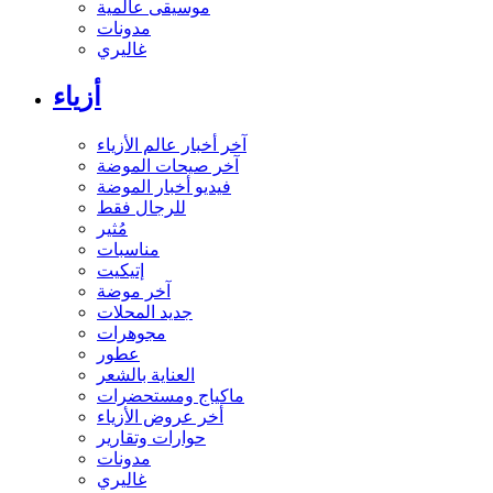
موسيقى عالمية
مدونات
غاليري
أزياء
آخر أخبار عالم الأزياء
آخر صيحات الموضة
فيديو أخبار الموضة
للرجال فقط
مُثير
مناسبات
إتيكيت
آخر موضة
جديد المحلات
مجوهرات
عطور
العناية بالشعر
ماكياج ومستحضرات
أخر عروض الأزياء
حوارات وتقارير
مدونات
غاليري