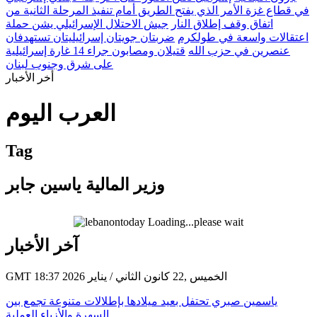
في قطاع غزة الأمر الذي يفتح الطريق أمام تنفيذ المرحلة الثانية من
اتفاق وقف إطلاق النار
جيش الاحتلال الإسرائيلي يشن حملة
اعتقالات واسعة في طولكرم
ضربتان جويتان إسرائيليتان تستهدفان
عنصرين في حزب الله
قتيلان ومصابون جراء 14 غارة إسرائيلية
على شرق وجنوب لبنان
أخر الأخبار
العرب اليوم
Tag
وزير المالية ياسين جابر
Loading...please wait
آخر الأخبار
GMT 18:37 2026 الخميس ,22 كانون الثاني / يناير
ياسمين صبري تحتفل بعيد ميلادها بإطلالات متنوعة تجمع بين
السهرة والأزياء العملية