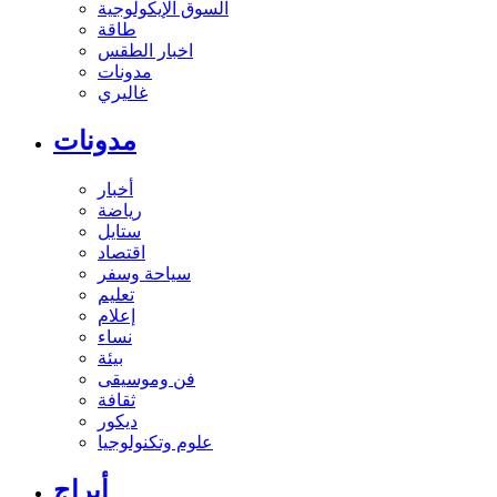
السوق الإيكولوجية
طاقة
اخبار الطقس
مدونات
غاليري
مدونات
أخبار
رياضة
ستايل
اقتصاد
سياحة وسفر
تعليم
إعلام
نساء
بيئة
فن وموسيقى
ثقافة
ديكور
علوم وتكنولوجيا
أبراج