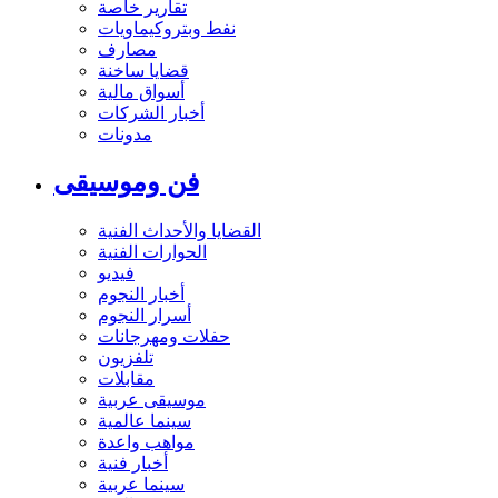
تقارير خاصة
نفط وبتروكيماويات
مصارف
قضايا ساخنة
أسواق مالية
أخبار الشركات
مدونات
فن وموسيقى
القضايا والأحداث الفنية
الحوارات الفنية
فيديو
أخبار النجوم
أسرار النجوم
حفلات ومهرجانات
تلفزيون
مقابلات
موسيقى عربية
سينما عالمية
مواهب واعدة
أخبار فنية
سينما عربية