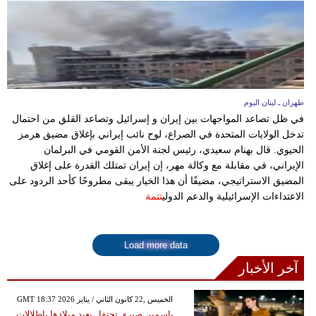
طهران ـ لبنان اليوم
في ظل تصاعد المواجهات بين إيران و إسرائيل وتصاعد القلق من احتمال
تدخل الولايات المتحدة في الصراع، لوح نائب إيراني بإغلاق مضيق هرمز
الحيوي. قال بهنام سعيدي، رئيس لجنة الأمن القومي في البرلمان
الإيراني، في مقابلة مع وكالة مهر، إن إيران تمتلك القدرة على إغلاق
المضيق الاستراتيجي، مضيفًا أن هذا الخيار يبقى مطروحًا كأحد الردود على
الاعتداءات الإسرائيلية والدعم الدولي
تتمة
Load more data
آخر الأخبار
GMT 18:37 2026 الخميس ,22 كانون الثاني / يناير
ياسمين صبري تحتفل بعيد ميلادها بإطلالات