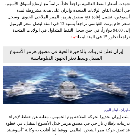
وسفر
شهدت أسعار النفط العالمية تراجعاً حاداً، تزامناً مع ارتفاع أسواق الأسهم،
في أعقاب اتفاق الولايات المتحدة وإيران على هدنة مشروطة لمدة
ديكور
أسبوعين، تشمل إعادة فتح مضيق هرمز، الممر الملاحي الحيوي. وسجل
سعر خام برنت القياسي تراجعاً بنسبة 13 في المئة ليصل سعر البرميل
أخبار
إلى 94.80 دولاراً، في حين سجل النفط المتداول في الولايات المتحدة
تراجعاً تجاوز 15 في المئة ليصل
تتمة
إعلام
إيران تعلن تدريبات بالذخيرة الحية في مضيق هرمز الأسبوع
تعليم
المقبل وسط تعثر الجهود الدبلوماسية
مرأة
أزياء
إسلامية
علوم
طهران ـ لبنان اليوم
وتكنولوجيا
بثت إيران تحذيرا لحركة الملاحة يوم الخميس، معلنة عن خطط لإجراء
تدريبات بإطلاق نار حي في مضيق هرمز خلال الأسبوع المقبل، في خطوة
بيئة
قد تعيق حركة ممر الشحن العالمي. ووفقا لما أفادت به وكالة “أسوشيتد