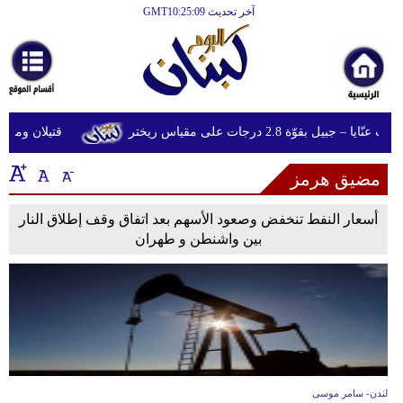
آخر تحديث GMT10:25:09
الرئيسية
أخبارعاجلة
رياضة
 جبيل بقوّة 2.8 درجات على مقياس ريختر
قتيلان ومصابون جراء 14 غارة إسرائيل
ثقافة
مضيق هرمز
إقتصاد
فن
أسعار النفط تنخفض وصعود الأسهم بعد اتفاق وقف إطلاق النار
بين واشنطن و طهران
وموسيقى
أزياء
صحة
وتغذية
سياحة
لندن- سامر موسى