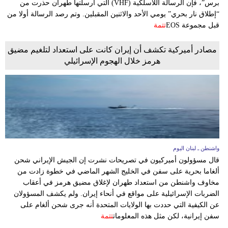
برس”، فإن الرسالة اللاسلكية (VHF) التي أرسلتها طهران حذرت من
مدوَّنات
“إطلاق نار بحري” يومي الأحد والاثنين المقبلين. وتم رصد الرسالة أولا من
قبل مجموعة EOS
تتمة
أبراج
مصادر أميركية تكشف أن إيران كانت على استعداد لتلغيم مضيق
فيديو
هرمز خلال الهجوم الإسرائيلي
سيارات
واشنطن ـ لبنان اليوم
قال مسؤولون أميركيون في تصريحات نشرت إن الجيش الإيراني شحن
ألغاما بحرية على سفن في الخليج الشهر الماضي في خطوة زادت من
مخاوف واشنطن من استعداد طهران لإغلاق مضيق هرمز في أعقاب
الضربات الإسرائيلية على مواقع في أنحاء إيران. ولم يكشف المسؤولان
عن الكيفية التي حددت بها الولايات المتحدة أنه جرى شحن ألغام على
سفن إيرانية، لكن مثل هذه المعلومات
تتمة