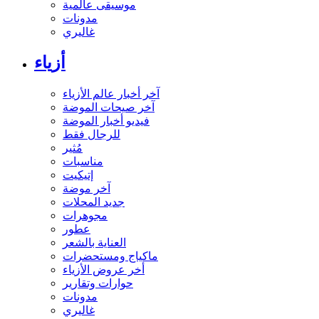
موسيقى عالمية
مدونات
غاليري
أزياء
آخر أخبار عالم الأزياء
آخر صيحات الموضة
فيديو أخبار الموضة
للرجال فقط
مُثير
مناسبات
إتيكيت
آخر موضة
جديد المحلات
مجوهرات
عطور
العناية بالشعر
ماكياج ومستحضرات
أخر عروض الأزياء
حوارات وتقارير
مدونات
غاليري