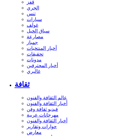
قفز
الجري
تنس
سيارات
غولف
سباق الخيل
مصارعة
جمباز
أخبار المنتخبات
تحقيقات
مدونات
أخبار المحترفين
غاليري
ثقافة
عالم الثقافة والفنون
أخبار الثقافة والفنون
فيديو ثقافة وفن
مهرجانات عربية
أخبار الثقافة والفنون
حوارات وتقارير
معارض