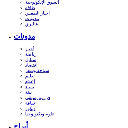
السوق الإيكولوجية
طاقة
اخبار الطقس
مدونات
غاليري
مدونات
أخبار
رياضة
ستايل
اقتصاد
سياحة وسفر
تعليم
إعلام
نساء
بيئة
فن وموسيقى
ثقافة
ديكور
علوم وتكنولوجيا
أبراج