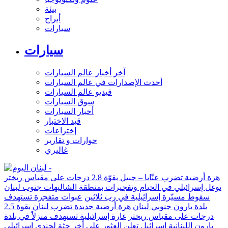
بيئة
أبراج
سيارات
سيارات
آخر أخبار عالم السيارات
أحدث الإصدارات في عالم السيارات
فيديو عالم السيارات
سوق السيارات
أخبار السيارات
قيد الاختبار
إختراعات
حوارات و تقارير
غاليري
هزة أرضية تضرب عنّايا – جبيل بقوّة 2.8 درجات على مقياس ريختر
توغل إسرائيلي في الخيام وتفجيرات بمنطقة الشاليهات جنوب لبنان
سقوط مسيّرة إسرائيلية في رب ثلاثين
عبوات متفجرة تستهدف
بلدة يارون جنوبي لبنان
هزة أرضية جديدة تضرب لبنان بقوة 2.5
درجات على مقياس ريختر
غارة إسرائيلية تستهدف منزلاً في بلدة
يارون اللبنانية
إسرائيل تعلن العثور على أخر جثة لجندي إسرائيلي