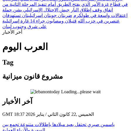
في قطاع غزة الأمر الذي يفتح الطريق أمام تنفيذ المرحلة الثانية من
اتفاق وقف إطلاق النار
جيش الاحتلال الإسرائيلي يشن حملة
اعتقالات واسعة في طولكرم
ضربتان جويتان إسرائيليتان تستهدفان
عنصرين في حزب الله
قتيلان ومصابون جراء 14 غارة إسرائيلية
على شرق وجنوب لبنان
أخر الأخبار
العرب اليوم
Tag
مشروع قانون ميزانية
Loading...please wait
آخر الأخبار
GMT 18:37 2026 الخميس ,22 كانون الثاني / يناير
ياسمين صبري تحتفل بعيد ميلادها بإطلالات متنوعة تجمع بين
السهرة والأزياء العملية