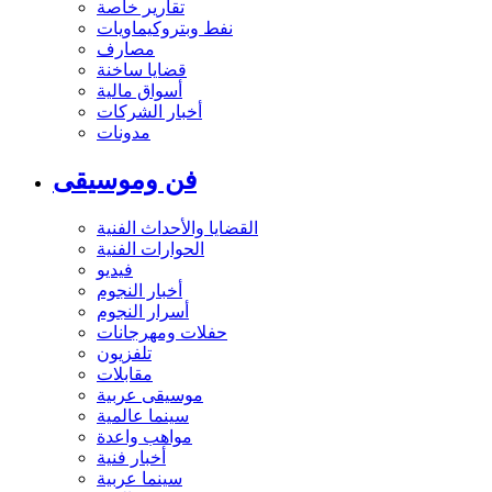
تقارير خاصة
نفط وبتروكيماويات
مصارف
قضايا ساخنة
أسواق مالية
أخبار الشركات
مدونات
فن وموسيقى
القضايا والأحداث الفنية
الحوارات الفنية
فيديو
أخبار النجوم
أسرار النجوم
حفلات ومهرجانات
تلفزيون
مقابلات
موسيقى عربية
سينما عالمية
مواهب واعدة
أخبار فنية
سينما عربية