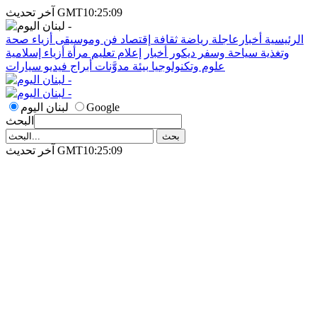
آخر تحديث GMT10:25:09
الرئيسية
أخبارعاجلة
رياضة
ثقافة
إقتصاد
فن وموسيقى
أزياء
صحة
وتغذية
سياحة وسفر
ديكور
أخبار
إعلام
تعليم
مرأة
أزياء إسلامية
علوم وتكنولوجيا
بيئة
مدوَّنات
أبراج
فيديو
سيارات
Google
لبنان اليوم
البحث
آخر تحديث GMT10:25:09