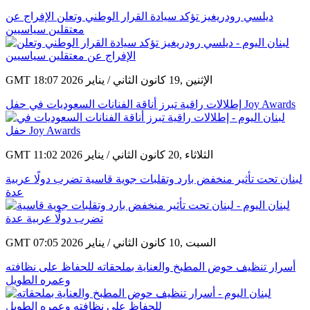
ديلسي رودريغيز تؤكد سيادة القرار الوطني وتعلن الإفراج عن
معتقلين سياسيين
GMT 18:07 2026 الإثنين ,19 كانون الثاني / يناير
إطلالات راقية تبرز أناقة الفنانات السعوديات في حفل Joy Awards
GMT 11:02 2026 الثلاثاء ,20 كانون الثاني / يناير
لبنان تحت تأثير منخفض بارد وتقلبات جوية قاسية تضرب دولًا عربية
عدة
GMT 07:05 2026 السبت ,10 كانون الثاني / يناير
أسرار تنظيف حوض المطبخ والعناية بملحقاته للحفاظ على نظافته
وعمره الطويل