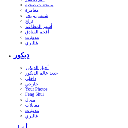
منتجعات صحية
مغامرة
شمس و بحر
تزلج
أشهر المطاعم
أفخم الفنادق
مدونات
غاليري
ديكور
أخبار الديكور
جديد عالم الديكور
داخلي
خارجي
Your Photos
Feng Shui
منزل
مقابلات
مدونات
غاليري