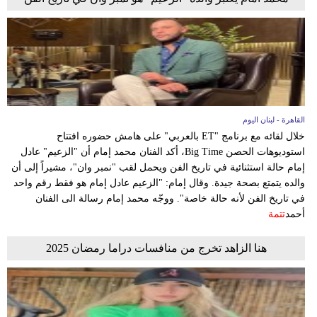
القاهرة - لبنان اليوم
خلال لقائه مع برنامج "ET بالعربي" على هامش حضوره افتتاح
استوديوهات الحصن Big Time، أكد الفنان محمد إمام أن "الزعيم" عادل
إمام حالة استثنائية في تاريخ الفن ويحمل لقب "نمبر وان"، مشيراً إلى أن
والده يتمتع بصحة جيدة. وقال إمام: "الزعيم عادل إمام هو فقط رقم واحد
في تاريخ الفن لأنه حالة خاصة". ووجّه محمد إمام رسالة الى الفنان
أحمد
تتمة
هنا الزاهد تخرج من منافسات دراما رمضان 2025