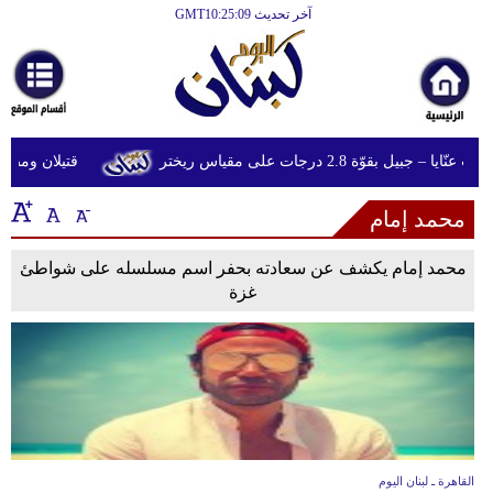
آخر تحديث GMT10:25:09
الرئيسية
أخبارعاجلة
رياضة
بيل بقوّة 2.8 درجات على مقياس ريختر
قتيلان ومصابون جراء 14 غارة إسرائيلية 
ثقافة
محمد إمام
إقتصاد
فن
محمد إمام يكشف عن سعادته بحفر اسم مسلسله على شواطئ
غزة
وموسيقى
أزياء
صحة
وتغذية
سياحة
القاهرة ـ لبنان اليوم