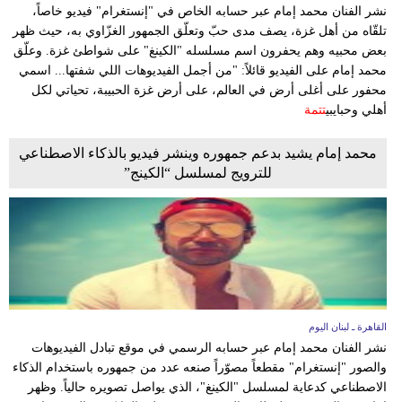
وسفر
نشر الفنان محمد إمام عبر حسابه الخاص في "إنستغرام" فيديو خاصاً،
تلقّاه من أهل غزة، يصف مدى حبّ وتعلّق الجمهور الغزّاوي به، حيث ظهر
ديكور
بعض محبيه وهم يحفرون اسم مسلسله "الكينغ" على شواطئ غزة. وعلّق
محمد إمام على الفيديو قائلاً: "من أجمل الفيديوهات اللي شفتها... اسمي
أخبار
محفور على أغلى أرض في العالم، على أرض غزة الحبيبة، تحياتي لكل
أهلي وحبايبي
تتمة
إعلام
محمد إمام يشيد بدعم جمهوره وينشر فيديو بالذكاء الاصطناعي
تعليم
للترويج لمسلسل “الكينج”
مرأة
أزياء
إسلامية
علوم
القاهرة ـ لبنان اليوم
وتكنولوجيا
نشر الفنان محمد إمام عبر حسابه الرسمي في موقع تبادل الفيديوهات
والصور "إنستغرام" مقطعاً مصوّراً صنعه عدد من جمهوره باستخدام الذكاء
بيئة
الاصطناعي كدعاية لمسلسل "الكينغ"، الذي يواصل تصويره حالياً. وظهر