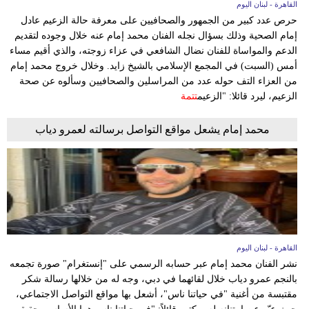
القاهرة - لبنان اليوم
حرص عدد كبير من الجمهور والصحافيين على معرفة حالة الزعيم عادل
إمام الصحية وذلك بسؤال نجله الفنان محمد إمام عنه خلال وجوده لتقديم
الدعم والمواساة للفنان نضال الشافعي في عزاء زوجته، والذي أقيم مساء
أمس (السبت) في المجمع الإسلامي بالشيخ زايد. وخلال خروج محمد إمام
من العزاء التف حوله عدد من المراسلين والصحافيين وسألوه عن صحة
الزعيم، ليرد قائلا: "الزعيم
تتمة
محمد إمام يشعل مواقع التواصل برسالته لعمرو دياب
القاهرة - لبنان اليوم
نشر الفنان محمد إمام عبر حسابه الرسمي على "إنستغرام" صورة تجمعه
بالنجم عمرو دياب خلال لقائهما في دبي، وجه له من خلالها رسالة شكر
مقتبسة من أغنية "في حياتنا ناس"، أشعل بها مواقع التواصل الاجتماعي،