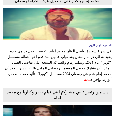
محمد إمام يتكتم على تفاصيل عودته لدراما رمضان
القاهرة ـ لبنان اليوم
في سرية شديدة يواصل الفنان محمد إمام التحضير لعمل درامي جديد
يعود به الى دراما رمضان بعد غياب عامين منذ قدم آخر أعماله مسلسل
"كوبرا" عام 2024. ويتكتم إمام والشركة المنتجة على تفاصيل العمل
المقرر أن يشارك به في الموسم الرمضاني المقبل 2026. جدير بالذكر أن
محمد إمام قدم في رمضان 2024 مسلسل "كوبرا"، تأليف محمد محمود
أبو زيد وإخراج
تتمة
ياسمين رئيس تنفي مشاركتها في فيلم صقر وكناريا مع محمد
إمام