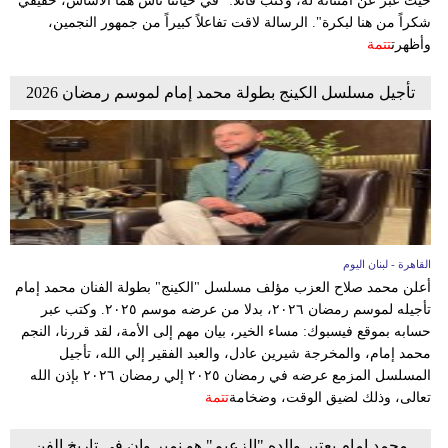
حيث عبّر عن امتنانه له، وكتب قائلاً: "في حياتنا ناس هما الأساس، حقيقي
شكراً من هنا لبكرة". الرسالة لاقت تفاعلاً كبيراً من جمهور النجمين،
وأظهرت
تتمة
تأجيل مسلسل الكينج بطولة محمد إمام لموسم رمضان 2026
القاهرة - لبنان اليوم
أعلن محمد صلاح العزب مؤلف مسلسل "الكينج" بطولة الفنان محمد إمام
تأجيله لموسم رمضان ٢٠٢٦، بدلا من عرضه موسم ٢٠٢٥. وكتب عبر
حسابه بموقع فيسبوك: مساء الخير، بيان مهم إلى الأمة، لقد قررنا، النجم
محمد إمام، والمخرجة شيرين عادل، والعبد الفقير إلي الله، تأجيل
المسلسل المزمع عرضه في رمضان ٢٠٢٥ إلي رمضان ٢٠٢٦ بإذن الله
تعالى، وذلك لضيق الوقت، وضخامة
تتمة
محمد امام يعتبر والده "الزعيم" هو نمبر وان في تاريخ الفن