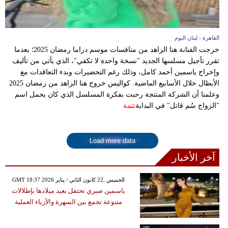
القاهرة - لبنان اليوم
خرجت الفنانة هنا الزاهد من منافسات موسم دراما رمضان 2025؛ بعدما
تقرر تأجيل مسلسها الجديد "نسخة واحدة لا تكفي"، الذي يأتي من تأليف
وإخراج ياسمين أحمد كامل، وذلك رغم التحضيرات وبدء التعاقدات مع
الأبطال خلال الأسابيع الماضية. كواليس خروج هنا الزاهد من رمضان 2025
وعلمنا أن الشركة المنتجة رحبت بفكرة المسلسل الذي كان يحمل اسم
"الزواج سُم قاتل" في البداية
تتمة
Load more data
آخر الأخبار
GMT 18:37 2026 الخميس ,22 كانون الثاني / يناير
ياسمين صبري تحتفل بعيد ميلادها بإطلالات
متنوعة تجمع بين السهرة والأزياء العملية