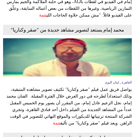
إمام في الفيديو في لقطات بالـAI، وهو في حلبة الملاكمة والجيم يمارس
مدوَّنات
التمارين الرياضية، وغيرها من اللقطات من بعض أعماله السابقة، وعلّق
على الفيديو قائلاً: "مش ممكن حلاوة الحاجات اللي
تتمة
أبراج
محمد إمام يستعد لتصوير مشاهد جديدة من "صقر وكناريا"
فيديو
سيارات
القاهرة ـ لبنان اليوم
يواصل فريق عمل فيلم "صقر وكناريا" تكثيف تصوير مشاهده المتبقية،
وذلك استعداداً لطرحه في دور العرض خلال الفترة المقبلة. الفنان محمد
إمام، نجل الزعيم عادل إمام، من المقرر أن يصور يوم الخميس المقبل
عدداً من المشاهد الجديدة من الفيلم داخل أحد فنادق القاهرة، وتجري
الشركة المنتجة ترتيباتها للديكورات والموقع النهائي للتصوير في الوقت
الراهن. ويعد فيلم "صقر وكناريا" من تأليف
تتمة