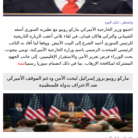
واشنطن ـ لبنان اليوم
اجتمع وزير الخارجية الأميركي ماركو روبيو مع نظيريه السوري أسعد
الشيباني والتركي هاكان فيدان، في لقاء ثلاثي أعقب الزيارة التاريخية
للرئيس السوري أحمد الشرع إلى البيت الأبيض. ووفقا لما أفاد به النائب
الرئيسي للمتحدث الرسمي باسم وزارة الخارجية الأميركية، تومي بيجوت،
بحث الوزراء فرص تعزيز الأمن والاستقرار الإقليميين، إلى جانب الجهود
المشتركة لمكافحة الإرهاب، بما في ذلك انضمام سوريا رسميا
تتمة
ماركو روبيو يزور إسرائيل لبحث الأمن ودعم الموقف الأميركي
ضد الاعتراف بدولة فلسطينية
واشنطن ـ لبنان اليوم