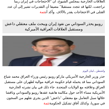
‍العلاقات الخارجية بمجلس الشيوخ، أن "الاحتجاجات في إيران ربما
مدوَّنات
تراجعت، لكنها قد تتجدد مستقبلا" مضيفا أن التقديرات تشير إلى أن عدد
القتلى في الاحتجاجات يقدر بالآلاف. وأكد أن
تتمة
أبراج
روبيو يحذر السوداني من نفوذ إيران ويبحث ملف معتقلي داعش
فيديو
ومستقبل العلاقات العراقية الأميركية
سيارات
واشنطن ـ لبنان اليوم
حذر وزير الخارجية الأمريكي ماركو روبيو رئيس وزراء العراق محمد شياع
‌السوداني مما قد يحمله قيام حكومة عراقية موالية لطهران على مستقبل
العراق وعلاقته مع الولايات المتحدة. جاء ذلك في بيان نشرته الخارجية
الأمريكية مساء الأحد حول مكالمة هاتفية عقدها روبيو والسوداني وناقشا
خلالها سبل التعامل مع معتقلي "داعش" الذين يجري نقلهم من السجون
في سوريا، وكذلك آفاق تشكيل الحكومة
تتمة