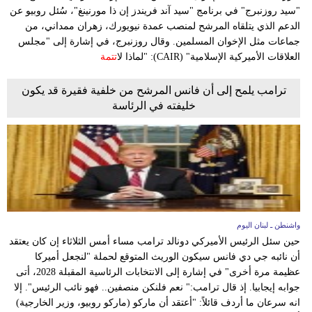
"سيد روزنبرج" في برنامج "سيد آند فريندز إن ذا مورنينغ"، سُئل روبيو عن
الدعم الذي يتلقاه المرشح لمنصب عمدة نيويورك، زهران ممداني، من
جماعات مثل الإخوان المسلمين. وقال روزنبرج، في إشارة إلى "مجلس
العلاقات الأميركية الإسلامية" (CAIR): "لماذا لا
تتمة
ترامب يلمح إلى أن فانس المرشح من خلفية فقيرة قد يكون
خليفته في الرئاسة
واشنطن ـ لبنان اليوم
حين سئل الرئيس الأميركي دونالد ترامب مساء أمس الثلاثاء إن كان يعتقد
أن نائبه جي دي فانس سيكون الوريث المتوقع لحملة "لنجعل أميركا
عظيمة مرة أخرى" في إشارة إلى الانتخابات الرئاسية المقبلة 2028، أتى
جوابه إيجابيا. إذ قال ترامب:" نعم فلنكن منصفين.. فهو نائب الرئيس". إلا
انه سرعان ما أردف قائلاً: "أعتقد أن ماركو (ماركو روبيو، وزير الخارجية)