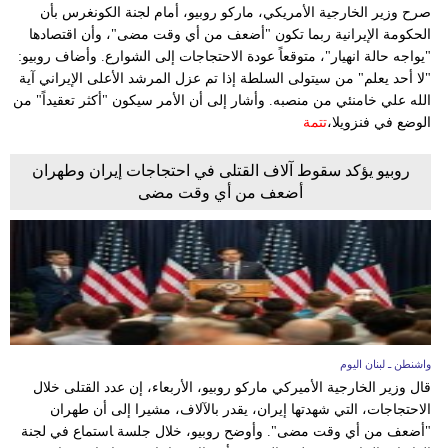
وسفر
صرح وزير الخارجية الأمريكي، ماركو روبيو، أمام لجنة الكونغرس بأن
الحكومة الإيرانية ربما تكون "أضعف من أي وقت مضى"، وأن اقتصادها
ديكور
"يواجه حالة انهيار"، متوقعاً عودة الاحتجاجات إلى الشوارع. وأضاف روبيو:
"لا أحد يعلم" من سيتولى السلطة إذا تم عزل المرشد الأعلى الإيراني آية
أخبار
الله علي خامنئي من منصبه. وأشار إلى أن الأمر سيكون "أكثر تعقيداً" من
الوضع في فنزويلا،
تتمة
إعلام
روبيو يؤكد سقوط آلاف القتلى في احتجاجات إيران وطهران
تعليم
أضعف من أي وقت مضى
مرأة
أزياء
إسلامية
علوم
واشنطن ـ لبنان اليوم
وتكنولوجيا
قال وزير الخارجية الأميركي ماركو روبيو، الأربعاء، إن عدد القتلى خلال
الاحتجاجات، التي شهدتها إيران، يقدر بالآلاف، مشيرا إلى أن طهران
بيئة
"أضعف من أي وقت مضى". وأوضح روبيو، خلال جلسة ‍استماع ⁠في لجنة