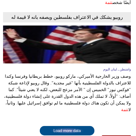
أيضًا شخص
تتمة
روبيو يشكك في الاعتراف بفلسطين ويصفه بانه لا قيمة له
واشنطن ـ لبنان اليوم
وصف وزير الخارجية الأميركي، ماركو روبيو، خطط بريطانيا وفرنسا وكندا
للاعتراف بالدولة الفلسطينية بأنها "غير مجدية". وقال روبيو لإذاعة شبكة
"فوكس نيوز" الخميس إن " الأمر مزعج للبعض، لكنه لا يعني شيئاً". كما
أضاف: "أولاً، لا تملك أي من هذه الدول القدرة على إنشاء دولة فلسطينية،
ولا يمكن أن تكون هناك دولة فلسطينية ما لم توافق إسرائيل عليها. وثانياً،
لا
تتمة
Load more data