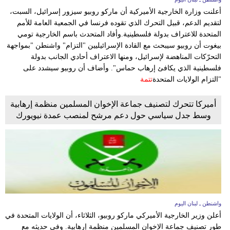
أعلنت وزارة الخارجية الأميركية أن ماركو روبيو سيزور إسرائيل، السبت،
لتقديم الدعم، قبيل التحرك الذي تقوده فرنسا في الجمعية العامة للأمم
المتحدة للاعتراف بدولة فلسطينية.وأفاد المتحدث باسم الخارجية تومي
بيغوت أن روبيو سيبحث مع القادة الإسرائيليين "التزام" واشنطن "بمواجهة
التحرّكات المناهضة لإسرائيل، ومنها الاعتراف أحادي الجانب بدولة
فلسطينية الذي يكافئ إرهاب حماس". وأضاف أن روبيو سيشدد على
"التزام الولايات المتحدة
تتمة
أميركا تتحرك لتصنيف جماعة الإخوان المسلمين منظمة إرهابية
وسط جدل سياسي حول دعم مرشح لمنصب عمدة نيويورك
واشنطن ـ لبنان اليوم
أعلن وزير الخارجية الأميركي ماركو روبيو، الثلاثاء، أن الولايات المتحدة في
طور تصنيف جماعة الإخوان المسلمين منظمة إرهابية. وفي حديثه مع