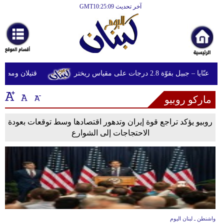
آخر تحديث GMT10:25:09
الرئيسية
أخبارعاجلة
رياضة
يل بقوّة 2.8 درجات على مقياس ريختر
قتيلان ومصابون جراء 14 غارة إسرائيلية ع
ثقافة
ماركو روبيو
إقتصاد
فن
روبيو يؤكد تراجع قوة إيران وتدهور اقتصادها وسط توقعات بعودة
الاحتجاجات إلى الشوارع
وموسيقى
أزياء
صحة
وتغذية
سياحة
واشنطن ـ لبنان اليوم