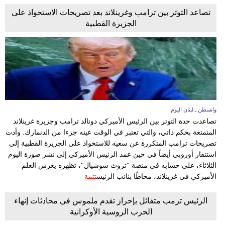
تصاعد التوتر بين ترامب وغرينلاند بعد تصريحات الاستحواذ على
الجزيرة القطبية
واشنطن ـ لبنان اليوم
تصاعدت حدة التوتر بين الرئيس الأميركي دونالد ترامب وجزيرة غرينلاند
المتمتعة بحكم ذاتي، والتي تعتبر في الوقت عينه جزءا من الدنمارك. وأدت
تصريحات ترامب المتكررة عن سعيه للاستحواذ على الجزيرة القطبية إلى
استنفار أوروبي أيضاً في حين عمد الرئيس الأميركي إلى نشر صورة اليوم
الثلاثاء، على حسابه في منصة "تروث سوشيال"، تظهره يغرس العلم
الأميركي في غرينلاند، محاطًا بنائب الرئيس
تتمة
الرئيس ترمب متفائل بإحراز تقدم ملموس في محادثات إنهاء
الحرب الروسية الأوكرانية