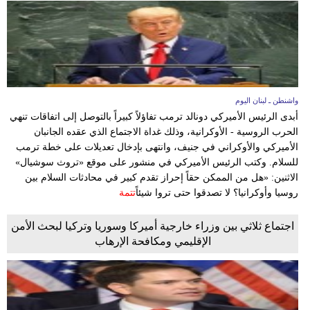
واشنطن ـ لبنان اليوم
أبدى الرئيس الأميركي دونالد ترمب تفاؤلاً كبيراً بالتوصل إلى اتفاقات تنهي
الحرب الروسية - الأوكرانية، وذلك غداة الاجتماع الذي عقده الجانبان
الأميركي والأوكراني في جنيف، وانتهى بإدخال تعديلات على خطة ترمب
للسلام. وكتب الرئيس الأميركي في منشور على موقع «تروث سوشيال»
الاثنين: «هل من الممكن حقاً إحراز تقدم كبير في محادثات السلام بين
روسيا وأوكرانيا؟ لا تصدقوا حتى تروا شيئاً
تتمة
اجتماع ثلاثي بين وزراء خارجية أميركا وسوريا وتركيا لبحث الأمن
الإقليمي ومكافحة الإرهاب