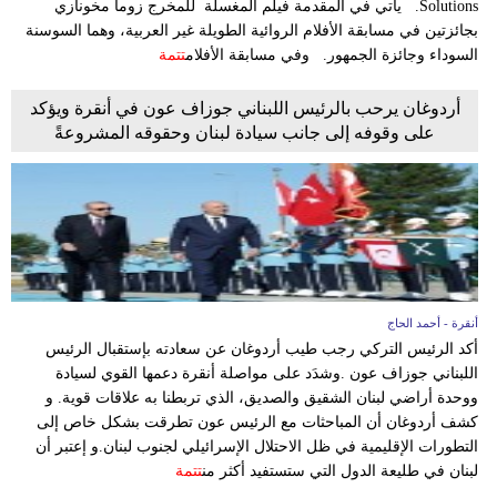
Solutions. يأتي في المقدمة فيلم المغسلة للمخرج زوما مخونازي
مدوَّنات
بجائزتين في مسابقة الأفلام الروائية الطويلة غير العربية، وهما السوسنة
السوداء وجائزة الجمهور. وفي مسابقة الأفلام
تتمة
أبراج
أردوغان يرحب بالرئيس اللبناني جوزاف عون في أنقرة ويؤكد
فيديو
على وقوفه إلى جانب سيادة لبنان وحقوقه المشروعةً
سيارات
أنقرة - أحمد الحاج
أكد الرئيس التركي رجب طيب أردوغان عن سعادته بإستقبال الرئيس
اللبناني جوزاف عون .وشدَد على مواصلة أنقرة دعمها القوي لسيادة
ووحدة أراضي لبنان الشقيق والصديق، الذي تربطنا به علاقات قوية. و
كشف أردوغان أن المباحثات مع الرئيس عون تطرقت بشكل خاص إلى
التطورات الإقليمية في ظل الاحتلال الإسرائيلي لجنوب لبنان.و إعتبر أن
لبنان في طليعة الدول التي ستستفيد أكثر من
تتمة