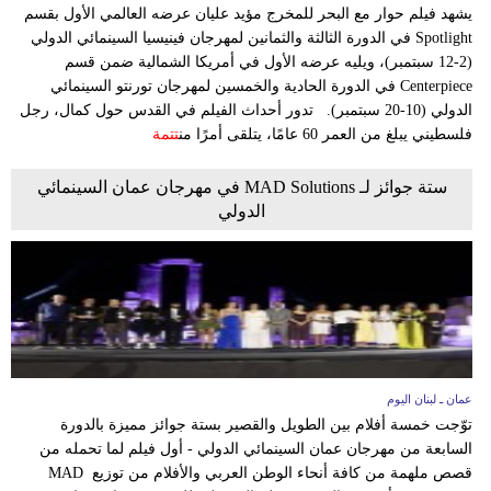
وسفر
يشهد فيلم حوار مع البحر للمخرج مؤيد عليان عرضه العالمي الأول بقسم
Spotlight في الدورة الثالثة والثمانين لمهرجان فينيسيا السينمائي الدولي
ديكور
(2-12 سبتمبر)، ويليه عرضه الأول في أمريكا الشمالية ضمن قسم
Centerpiece في الدورة الحادية والخمسين لمهرجان تورنتو السينمائي
أخبار
الدولي (10-20 سبتمبر). تدور أحداث الفيلم في القدس حول كمال، رجل
فلسطيني يبلغ من العمر 60 عامًا، يتلقى أمرًا من
تتمة
إعلام
ستة جوائز لـ MAD Solutions في مهرجان عمان السينمائي
تعليم
الدولي
مرأة
أزياء
إسلامية
علوم
عمان ـ لبنان اليوم
وتكنولوجيا
توّجت خمسة أفلام بين الطويل والقصير بستة جوائز مميزة بالدورة
السابعة من مهرجان عمان السينمائي الدولي - أول فيلم لما تحمله من
بيئة
قصص ملهمة من كافة أنحاء الوطن العربي والأفلام من توزيع MAD