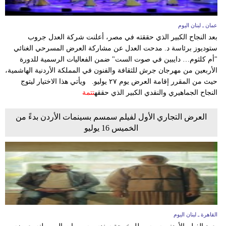
عمان ـ لبنان اليوم
بعد النجاح الكبير الذي حققته في مصر، أعلنت شركة العدل جروب
ستوديوز برئاسة د. مدحت العدل عن مشاركة العرض المسرحي الغنائي
"أم كلثوم… دايبين في صوت الست" ضمن الفعاليات الرسمية للدورة
الأربعين من مهرجان جرش للثقافة والفنون في المملكة الأردنية الهاشمية،
حيث من المقرر إقامة العرض يوم ٢٧ يوليو. ويأتي هذا الاختيار ليتوج
النجاح الجماهيري والنقدي الكبير الذي حققه
تتمة
العرض التجاري الأول لفيلم سمسم بسينمات الأردن بدءً من
الخميس 16 يوليو
القاهرة ـ لبنان اليوم