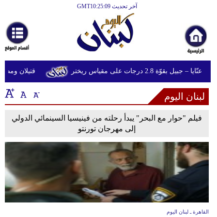
آخر تحديث GMT10:25:09
الرئيسية
أخبارعاجلة
رياضة
بيل بقوّة 2.8 درجات على مقياس ريختر
قتيلان ومصابون جراء 14 غارة إسرائيلية ع
ثقافة
لبنان اليوم
إقتصاد
فن
فيلم "حوار مع البحر" يبدأ رحلته من فينيسيا السينمائي الدولي
إلى مهرجان تورنتو
وموسيقى
أزياء
صحة
وتغذية
سياحة
القاهرة ـ لبنان اليوم