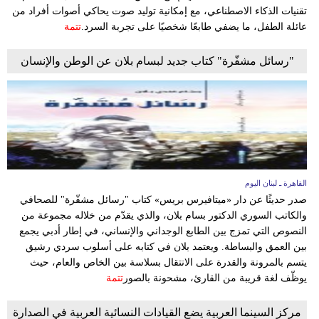
تقنيات الذكاء الاصطناعي، مع إمكانية توليد صوت يحاكي أصوات أفراد من
عائلة الطفل، ما يضفي طابعًا شخصيًا على تجربة السرد.
تتمة
"رسائل مشفّرة" كتاب جديد لبسام بلان عن الوطن والإنسان
القاهرة ـ لبنان اليوم
صدر حديثًا عن دار «ميتافيرس بريس» كتاب "رسائل مشفّرة" للصحافي
والكاتب السوري الدكتور بسام بلان، والذي يقدّم من خلاله مجموعة من
النصوص التي تمزج بين الطابع الوجداني والإنساني، في إطار أدبي يجمع
بين العمق والبساطة. ويعتمد بلان في كتابه على أسلوب سردي رشيق
يتسم بالمرونة والقدرة على الانتقال بسلاسة بين الخاص والعام، حيث
يوظّف لغة قريبة من القارئ، مشحونة بالصور
تتمة
مركز السينما العربية يضع القيادات النسائية العربية في الصدارة