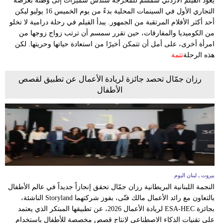
يعود الفيلم الأردني سمسم للمخرجة سندس سميرات إلى وطنه بعرضه
التجاري الأول في السينمات المحلية بدءً من يوم الخميس 16 يوليو ليكن
أحد أكثر الأفلام المرتقبة من الجمهور. يبدأ الفيلم في رحلة درامية لا تخلو
من الكوميديا والمفارقات، حين تقرر سمسم أن ترتب زواج زوجها من
امرأة أخرى، على أمل أن تتمكن أخيرًا من استعادة حياتها وحريتها. لكن
هذه الرحلة
تتمة
رزان جمّال تحصد جائزة لريادة الأعمال عن تطبيق لقصص
الأطفال
بيروت ـ لبنان اليوم
النجمة اللبنانية البريطانية رزان جمّال تحقق إنجازاً جديداً في عالم الأطفال
بالتعاون مع رائد الأعمال مالك فتّى، بفوز شركتهما Storyland الناشئة،
بجائزة ESA-HEC لريادة الأعمال 2026، عن تطبيقها المبتكر الذي يعتمد
على تقنيات الذكاء الاصطناعي لإنتاج قصص مخصصة للأطفال باستخدام