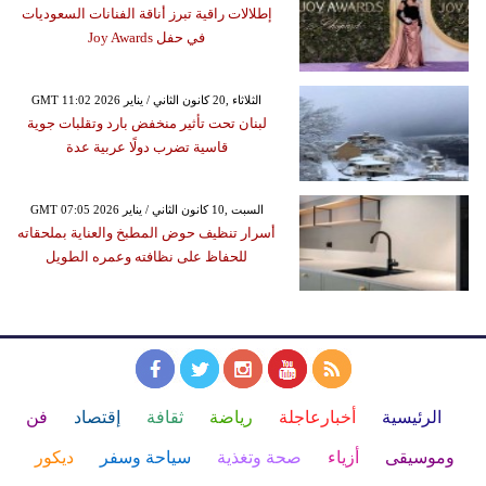
إطلالات راقية تبرز أناقة الفنانات السعوديات
في حفل Joy Awards
GMT 11:02 2026 الثلاثاء ,20 كانون الثاني / يناير
لبنان تحت تأثير منخفض بارد وتقلبات جوية
قاسية تضرب دولًا عربية عدة
GMT 07:05 2026 السبت ,10 كانون الثاني / يناير
أسرار تنظيف حوض المطبخ والعناية بملحقاته
للحفاظ على نظافته وعمره الطويل
الرئيسية
أخبارعاجلة
رياضة
ثقافة
إقتصاد
فن
وموسيقى
أزياء
صحة وتغذية
سياحة وسفر
ديكور