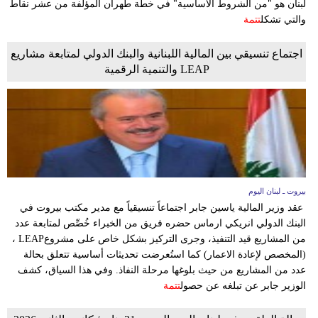
لبنان هو "من الشروط الأساسية" في خطة طهران المؤلفة من عشر نقاط
مدوَّنات
والتي تشكل
تتمة
أبراج
اجتماع تنسيقي بين المالية اللبنانية والبنك الدولي لمتابعة مشاريع
LEAP والتنمية الرقمية
فيديو
سيارات
بيروت ـ لبنان اليوم
عقد وزير المالية ياسين جابر اجتماعاً تنسيقياً مع مدير مكتب بيروت في
البنك الدولي انريكي ارماس حضره فريق من الخبراء خُصِّص لمتابعة عدد
من المشاريع قيد التنفيذ، وجرى التركيز بشكل خاص على مشروعLEAP ،
(المخصص لإعادة الاعمار) كما استُعرضت تحديثات أساسية تتعلق بحالة
عدد من المشاريع من حيث بلوغها مرحلة النفاذ. وفي هذا السياق، كشف
الوزير جابر عن تبلغه عن حصول
تتمة