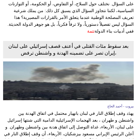
وسفر
على السؤال. نختلف حول السلاح، أو التفاوض، أو الحكومة، أو التوازنات
السياسية، لكننا نتجاوز السؤال الذي يسبق كل ذلك: من يملك شرعية
ديكور
تعريف المصلحة الوطنية عندما يتعلق الأمر بالقرارات المصيرية؟ هذا
السؤال ليس تفصيلاً دستورياً، ولا ترفاً فكرياً، بل هو جوهر الدولة الحديثة.
أخبار
ففي أدبيات بناء الدولة
تتمة
إعلام
بعد سقوط مئات القتلى في أعنف قصف إسرائيلي على لبنان
،إيران تصر على تضمينه الهدنة و واشنطن ترفض
تعليم
مرأة
أزياء
إسلامية
بيروت - أحمد الحاج
علوم
يهدَد وقف إطلاق النار في لبنان بانهيار محتمل في اتفاق الهدنة بين
وتكنولوجيا
واشنطن و طهران ، بعد الهجمات الإسرائيلية الدامية التي شنتها إسرائيل
على لبنان، الأربعاء، غداة التوصل إلى اتفاق هدنة بين واشنطن وطهران. و
بيئة
أعلن الرئيس الإيراني مسعود بيزشكيان، الأربعاء، أن وقف إطلاق النار في