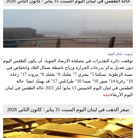
حالة الطقس في لبنان اليوم السبت 31 يناير / كانون الثاني 2026
بيروت ـ لبنان اليوم
توقعت دائرة التقديرات في مصلحة الارصاد الجوية، أن يكون الطقس اليوم
دون تعديل يذكر بدرجات الحرارة ورياح ناشطة شمال البلاد وانخفاض في
نسبة الرطوبة. بسكنتا 5° بشري 7° بعلبك 0° بعلبك 0° بيروت 17° زحلة
10° زغرتا 14° صور 10° صيدا 10° طرابلس 17° قد يهمك ايضا: حالة
الطقس في لبنان اليوم الخميس 13 مايو/ أيار 2021 حالة الطقس في لبنان
اليوم الأربعاء
تتمة
سعر الذهب في لبنان اليوم السبت 31 يناير / كانون الثاني 2026