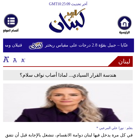
آخر تحديث GMT10:25:09
الرئيسية
أخبارعاجلة
رياضة
بيل بقوّة 2.8 درجات على مقياس ريختر
قتيلان ومصابون جراء 14 غارة إسرائيلية 
ثقافة
لبنان
إقتصاد
فن
هندسة القرار السيادي... لماذا أصاب نواف سلام؟
وموسيقى
أزياء
صحة
وتغذية
بقلم : نورا علي المرعبي *
سياحة
في كل مرة يدخل فيها لبنان دوامة الانقسام، ننشغل بالإجابة قبل أن نتفق