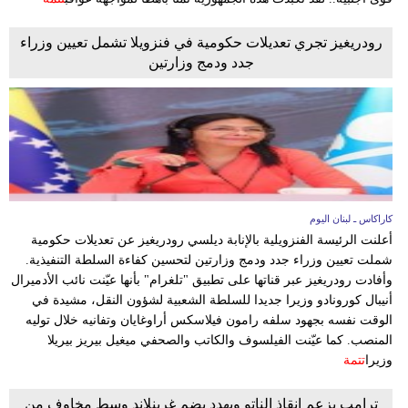
رودريغيز تجري تعديلات حكومية في فنزويلا تشمل تعيين وزراء
جدد ودمج وزارتين
كاراكاس ـ لبنان اليوم
أعلنت الرئيسة الفنزويلية بالإنابة ديلسي رودريغيز عن تعديلات حكومية
شملت تعيين وزراء جدد ودمج وزارتين لتحسين كفاءة السلطة التنفيذية.
وأفادت رودريغيز عبر قناتها على تطبيق "تلغرام" بأنها عيّنت نائب الأدميرال
أنيبال كورونادو وزيرا جديدا للسلطة الشعبية لشؤون النقل، مشيدة في
الوقت نفسه بجهود سلفه رامون فيلاسكس أراوغايان وتفانيه خلال توليه
المنصب. كما عيّنت الفيلسوف والكاتب والصحفي ميغيل بيريز بيريلا
وزيرا
تتمة
ترامب يزعم إنقاذ الناتو ويهدد بضم غرينلاند وسط مخاوف من