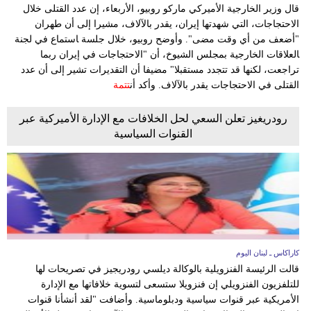
وسفر
قال وزير الخارجية الأميركي ماركو روبيو، الأربعاء، إن عدد القتلى خلال
الاحتجاجات، التي شهدتها إيران، يقدر بالآلاف، مشيرا إلى أن طهران
ديكور
"أضعف من أي وقت مضى". وأوضح روبيو، خلال جلسة ‍استماع ⁠في لجنة
‍العلاقات الخارجية بمجلس الشيوخ، أن "الاحتجاجات في إيران ربما
أخبار
تراجعت، لكنها قد تتجدد مستقبلا" مضيفا أن التقديرات تشير إلى أن عدد
القتلى في الاحتجاجات يقدر بالآلاف. وأكد أن
تتمة
إعلام
رودريغيز تعلن السعي لحل الخلافات مع الإدارة الأميركية عبر
تعليم
القنوات السياسية
مرأة
أزياء
إسلامية
علوم
كاراكاس ـ لبنان اليوم
وتكنولوجيا
قالت الرئيسة الفنزويلية بالوكالة ديلسي رودريجيز في تصريحات لها
للتلفزيون الفنزويلي إن فنزويلا ستسعى لتسوية خلافاتها مع الإدارة
بيئة
الأمريكية عبر قنوات سياسية ودبلوماسية. وأضافت "لقد أنشأنا قنوات