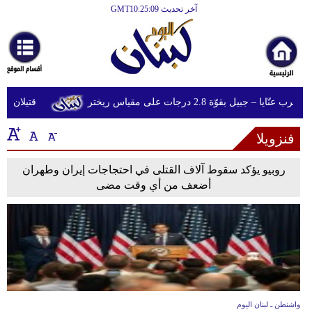
آخر تحديث GMT10:25:09
الرئيسية
أخبارعاجلة
رياضة
ا – جبيل بقوّة 2.8 درجات على مقياس ريختر
قتيلان ومصابون جراء 14 غارة إ
ثقافة
فنزويلا
إقتصاد
فن
روبيو يؤكد سقوط آلاف القتلى في احتجاجات إيران وطهران
أضعف من أي وقت مضى
وموسيقى
أزياء
صحة
وتغذية
سياحة
واشنطن ـ لبنان اليوم