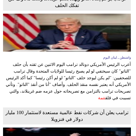
تفكك الحلف
واشنطن ـ لبنان اليوم
أعرب الرئيس الأمريكي دونالد ترامب اليوم الاثنين عن ثقته بأن حلف
"الناتو" كان سيختفي لو لم يصبح رئيسا للولايات المتحدة وقال ترامب
للصحفيين: "لم يكن ليوجد حلف "الناتو" لو لم أكن رئيسا" كما أكد الرئيس
الأمريكي أنه يعتبر نفسه منقذ الحلف. وأضاف "أنا من أنقذ "الناتو". وتأتي
تصريحات ترامب بالتزامن مع تصريحاته حول عزمه ضم غرينلاند، والتي
تسببت في قلق
تتمة
ترامب يعلن أن شركات نفط عالمية مستعدة لاستثمار 100 مليار
دولار في فنزويلا