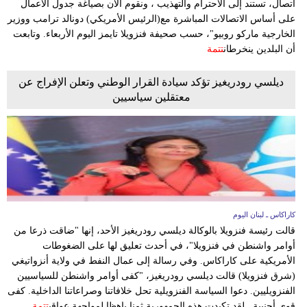
اتصال، تستند إلى الاحترام والتهذيب ، ونقوم الآن بصياغة جدول الأعمال
مدوَّنات
على أساس الاتصالات المباشرة مع(الرئيس الأمريكي) دونالد ترامب ووزير
الخارجية ماركو روبيو"، حسب صحيفة فنزويلا تايمز اليوم الأربعاء. وتابعت
أبراج
أن البلدين ينخرطان
تتمة
فيديو
ديلسي رودريغيز تؤكد سيادة القرار الوطني وتعلن الإفراج عن
معتقلين سياسيين
سيارات
كاراكاس ـ لبنان اليوم
قالت رئيسة فنزويلا بالوكالة ديلسي رودريغيز الأحد، إنها "ضاقت ذرعا من
أوامر واشنطن في فنزويلا"، في أحدث تعليق لها على الضغوطات
الأمريكية على كاراكاس. وفي رسالة إلى عمال النفط في ولاية أنزواتيغي
(شرق فنزويلا) قالت ديلسي رودريغيز، "كفى أوامر واشنطن للسياسيين
الفنزويليين. دعوا السياسة الفنزويلية تحل خلافاتنا وصراعاتنا الداخلية. كفى
قوى أجنبية.. لقد تكبدت هذه الجمهورية ثمنا باهظا لمواجهة عواقب
تتمة