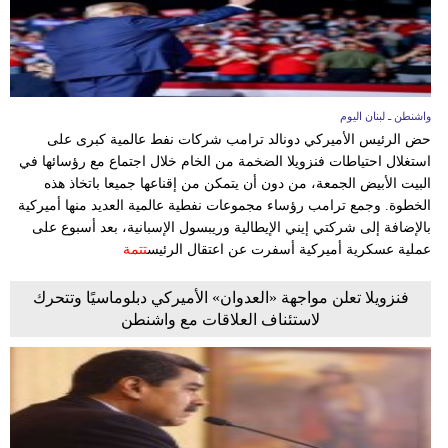
واشنطن ـ لبنان اليوم
حض الرئيس الأميركي دونالد ترامب شركات نفط عالمية كبرى على
استغلال احتياطات فنزويلا الضخمة من الخام خلال اجتماع مع رؤسائها في
البيت الأبيض الجمعة، من دون أن يتمكن من إقناعها جميعا باتخاذ هذه
الخطوة. وجمع ترامب رؤساء مجموعات نفطية عالمية العديد منها أميركية
بالإضافة إلى شركتي إيني الإيطالية وريبسول الإسبانية، بعد أسبوع على
عملية عسكرية أميركية أسفرت عن اعتقال الرئيس
تتمة
فنزويلا تعلن مواجهة «العدوان» الأميركي دبلوماسيًا وتتحرك
لاستئناف العلاقات مع واشنطن