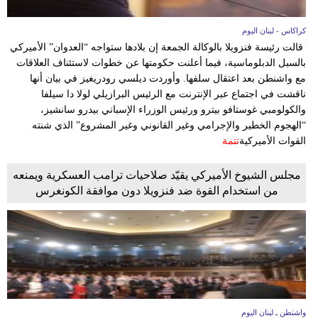
كراكاس - لبنان اليوم
قالت رئيسة فنزويلا بالوكالة الجمعة إن بلادها ستواجه “العدوان” الأميركي
بالسبل الدبلوماسية، فيما أعلنت حكومتها عن خطوات لاستئناف العلاقات
مع واشنطن بعد اعتقال سلفها. وأوردت ديلسي رودريغيز في بيان أنها
ناقشت في اجتماع عبر الإنترنت مع الرئيس البرازيلي لولا دا سيلفا
والكولومبي غوستافو بيترو ورئيس الوزراء الإسباني بيدرو سانشيز،
“الهجوم الخطير والإجرامي وغير القانوني وغير المشروع” الذي شنته
القوات الأميركية
تتمة
مجلس الشيوخ الأميركي يقيّد صلاحيات ترامب العسكرية ويمنعه
من استخدام القوة ضد فنزويلا دون موافقة الكونغرس
واشنطن ـ لبنان اليوم