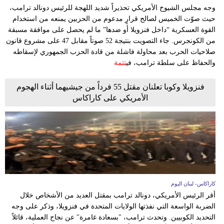
وجه مجلس الشيوخ الأمريكي تحذيراً شديد اللهجة للرئيس دونالد ترامب،
حيث صوّت الخميس لصالح قرارٍ مدعوم من الحزبين يمنعه من استخدام
القوة العسكرية “داخل فنزويلا أو ضدها” ما لم يحصل على موافقة مسبقة
من الكونجرس. جاء التصويت بنتيجة 52 صوتاً مقابل 47 على مشروع قانون
صلاحيات الحرب بعد محاولة فاشلة من قادة الحزب الجمهوري لإسقاطه
والحفاظ على سلطة ترامب، في
تتمة
فنزويلا وكوبا تعلنان مقتل 55 فرداً من جيشيهما أثناء الهجوم
الأمريكي على كاراكاس
كاراكاس- لبنان اليوم
أقر الرئيس الأمريكي، دونالد ترامب بمقتل العديد من الأشخاص خلال
الضربة الواسعة التي نفذتها الولايات المتحدة في فنزويلا، وذكر على وجه
التحديد الكوبيين. وتحدث ترامب، "بسعادة غامرة" عن نجاح العملية، قائلاً