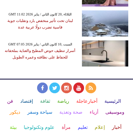
GMT 11:02 2026 الثلاثاء ,20 كانون الثاني / يناير
لبنان تحت تأثير منخفض بارد وتقلبات جوية
قاسية تضرب دولًا عربية عدة
GMT 07:05 2026 السبت ,10 كانون الثاني / يناير
أسرار تنظيف حوض المطبخ والعناية بملحقاته
للحفاظ على نظافته وعمره الطويل
الرئيسية
أخبارعاجلة
رياضة
ثقافة
إقتصاد
فن
وموسيقى
أزياء
صحة وتغذية
سياحة وسفر
ديكور
أخبار
إعلام
تعليم
مرأة
علوم وتكنولوجيا
بيئة