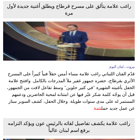
راغب علامة يتألق على مسرح قرطاج ويطلق أغنية جديدة لأول
مرة
بيروت ـ لبنان اليوم
قدّم الفنان اللبناني راغب علامة مساء أمس حفلاً فنياً كبيراً على المسرح
الأثري بقرطاج، حضره جمهور غفير ملأ المدرجات بالكامل. وافتتح علامة
الحفل بأغنيته الشهيرة "في كتير حلوين" وسط تفاعل لافت من الجمهور،
قبل أن يوجّه كلمة شكر عبّر فيها عن امتنانه لمحبة الحاضرين ودعمهم
المستمر له على مدى سنوات طويلة. وخلال الحفل، كشف السوبر ستار
عن عمل جديد حمل
تتمة
راغب علامة يكشف تفاصيل لقائه بالرئيس عون ويؤكد التزامه
برفع اسم لبنان عالياً