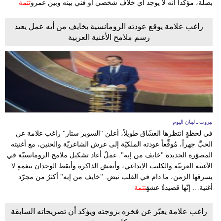
بصلة، مؤكداً أنه لا يوجد أي خلاف شخصي أو فني بينه وبين عمرو
تتمة
مدوَّنات
راغب علامة يوقع عودته الرومانسية بخايف من أيه عمل يعيد
أبراج
رسم ملامح الأغنية العربية
فيديو
سيارات
بيروت ـ لبنان اليوم
في لحظةٍ انتظرها العشّاق طويلاً، أعلن "السوبر ستار" راغب علامة عن
الحبَّ جهراً، مُوقِّعاً عودته الملكيّة إلى عرش الشاعريّة والحنين، مع أغنيته
المصوّرة الجديدة "خايف من إيه". عملٌ أعاد تشكيل ملامح الرومانسيّة في
الأغنية العربيّة والكليب الإبداعي، وأنعش الذاكرة وأيقظ الوجدان بنغمةٍ لا
يسرقها الزمن، ما دام في القلب نبض. "خايف من إيه" أكثرُ من مجرّد
أغنية… إنّها قصيدةُ عشقٍ
تتمة
راغب علامة يعبّر عن فخره بزوجته ويؤكد أن تصريحاته السابقة