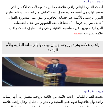
بيروت ـ لبنان اليوم
أحدث الفنان اللبناني راغب علامة حماس متابعيه لأحدث الأعمال التي
يحضر لها و هي أغنية جديدة تحمل إسم "خايف من إيه"، حيث قام بطرح
التيزر الرسمي للأغنية عبر حسابه الخاص، و علق على منشوره بالقول:
"خايف من إيه قريبا …"، ليتفاعل معه الجمهور من خلال التعليقات
الغيجابية معبرين عن حماسهم للأغنية. و في وقت سابق، تحدث راغب
علامة بصراحة عن
تتمة
راغب علامة يشيد بزوجته جيهان ويصفها بالإنسانة الطيبة والأم
الرائعة
بيروت ـ لبنان اليوم
تحدث الفنان اللبناني راغب علامة عن علاقته بزوجته مشيرًا إلى أنها إنسانة
رائعة وأن علاقتهما تقوم على المحبة والاحترام المتبادل. وقال راغب علامة