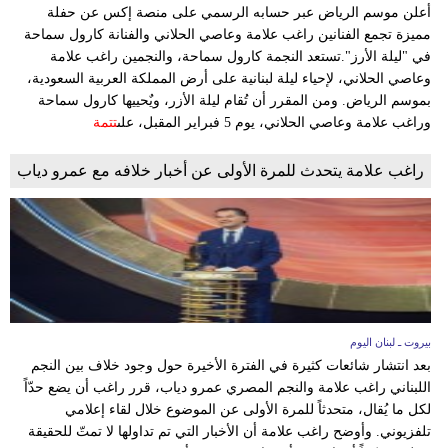
وسفر
أعلن موسم الرياض عبر حسابه الرسمي على منصة إكس عن حفلة
مميزة تجمع الفنانين راغب علامة وعاصي الحلاني والفنانة كارول سماحة
ديكور
في "ليلة الأرز".تستعد النجمة كارول سماحة، والنجمين راغب علامة
وعاصي الحلاني، لإحياء ليلة لبنانية على أرض المملكة العربية السعودية،
أخبار
بموسم الرياض. ومن المقرر أن تُقام ليلة الأزر، ويٌحييها كارول سماحة
وراغب علامة وعاصي الحلاني، يوم 5 فبراير المقبل، على
تتمة
إعلام
راغب علامة يتحدث للمرة الأولى عن أخبار خلافه مع عمرو دياب
تعليم
مرأة
أزياء
إسلامية
بيروت ـ لبنان اليوم
علوم
بعد انتشار شائعات كثيرة في الفترة الأخيرة حول وجود خلاف بين النجم
وتكنولوجيا
اللبناني راغب علامة والنجم المصري عمرو دياب، قرر راغب أن يضع حدّاً
لكل ما يُقال، متحدثاً للمرة الأولى عن الموضوع خلال لقاء إعلامي
بيئة
تلفزيوني. وأوضح راغب علامة أن الأخبار التي تم تداولها لا تمتّ للحقيقة