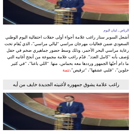
الرياض ـ لبنان اليوم
أشعل السوبر ستار راغب علامة أجواء أولى حفلات احتفالية اليوم الوطني
السعودي ضمن فعاليات مهرجان مراسي “ليالي مراسي”، الذي يُقام تحت
رعاية مراسي البحر الأحمر، وذلك وسط حضور جماهيري ضخم في حفل
وُصف بأنه “كامل العدد”. قدّم راغب علامة مجموعة من أنجح أغانيه التي
ما دام أحبّها الجمهور ورددها معه بحماس، منها: “اللي باعنا”، “في كتير
حلوين”، “قلبي عشقها”، “ترقيص”،
تتمة
راغب علامة يشوق جمهوره لأغنيته الجديدة خايف من أيه