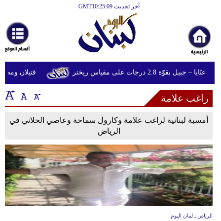
آخر تحديث GMT10:25:09
الرئيسية
أخبارعاجلة
رياضة
بيل بقوّة 2.8 درجات على مقياس ريختر
قتيلان ومصابون جراء 14 غارة إسرائيلية ع
ثقافة
راغب علامة
إقتصاد
فن
أمسية لبنانية لراغب علامة وكارول سماحة وعاصي الحلاني في
الرياض
وموسيقى
أزياء
صحة
وتغذية
سياحة
الرياض ـ لبنان اليوم