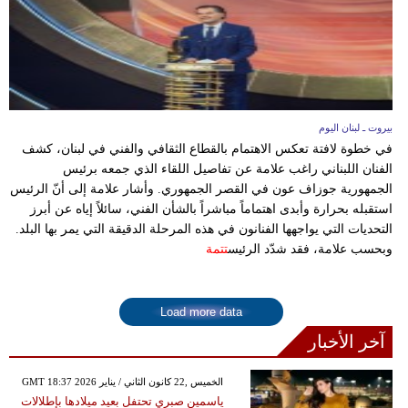
بيروت ـ لبنان اليوم
في خطوة لافتة تعكس الاهتمام بالقطاع الثقافي والفني في لبنان، كشف
الفنان اللبناني راغب علامة عن تفاصيل اللقاء الذي جمعه برئيس
الجمهورية جوزاف عون في القصر الجمهوري. وأشار علامة إلى أنّ الرئيس
استقبله بحرارة وأبدى اهتماماً مباشراً بالشأن الفني، سائلاً إياه عن أبرز
التحديات التي يواجهها الفنانون في هذه المرحلة الدقيقة التي يمر بها البلد.
وبحسب علامة، فقد شدّد الرئيس
تتمة
Load more data
آخر الأخبار
GMT 18:37 2026 الخميس ,22 كانون الثاني / يناير
ياسمين صبري تحتفل بعيد ميلادها بإطلالات