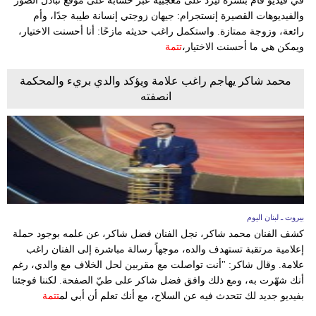
في فيديو قام بنشره ليرد على معجبيه عبر حسابه على موقع تبادل الصور
والفيديوهات القصيرة إنستجرام: جيهان زوجتي إنسانة طيبة جدًا، وأم
رائعة، وزوجة ممتازة. واستكمل راغب حديثه مازحًا: أنا أحسنت الاختيار،
ويمكن هي ما أحسنت الاختيار،
تتمة
محمد شاكر يهاجم راغب علامة ويؤكد والدي بريء والمحكمة
انصفته
بيروت ـ لبنان اليوم
كشف الفنان محمد شاكر، نجل الفنان فضل شاكر، عن علمه بوجود حملة
إعلامية مرتقبة تستهدف والده، موجهاً رسالة مباشرة إلى الفنان راغب
علامة. وقال شاكر: "أنت تواصلت مع مقربين لحل الخلاف مع والدي، رغم
أنك شهّرت به، ومع ذلك وافق فضل شاكر على طيّ الصفحة. لكننا فوجئنا
بفيديو جديد لك تتحدث فيه عن السلاح، مع أنك تعلم أن أبي لم
تتمة