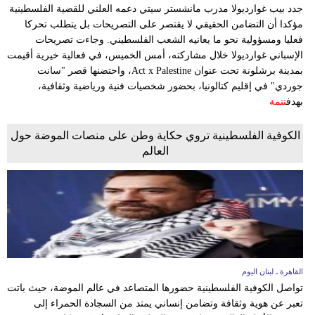
وسفر
جدد بيب غوارديولا مدرب مانشستر سيتي دعمه العلني للقضية الفلسطينية
مؤكدا أن التضامن الحقيقي لا يقتصر على التصريحات بل يتطلب تحركا
ديكور
فعليا ومسؤولية نحو ما يعانيه الشعب الفلسطيني. وجاءت تصريحات
الإسباني غوارديولا خلال مشاركته، أمس الخميس، في فعالية خيرية أقيمت
أخبار
بمدينة برشلونة تحت عنوان Act x Palestine، واحتضنها قصر "سانت
جوردي" في إقليم كتالونيا، بحضور شخصيات فنية ورياضية وثقافية،
إعلام
بهدف
تتمة
تعليم
الكوفية الفلسطينية تروي حكاية وطن على منصات الموضة حول
العالم
مرأة
أزياء
إسلامية
علوم
وتكنولوجيا
القاهرة ـ لبنان اليوم
تواصل الكوفية الفلسطينية حضورها المتصاعد في عالم الموضة، حيث باتت
بيئة
تعبر عن هوية وثقافة وتضامن إنساني يمتد من السجادة الحمراء إلى