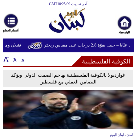
آخر تحديث GMT10:25:09
الرئيسية
أخبارعاجلة
رياضة
 جبيل بقوّة 2.8 درجات على مقياس ريختر
قتيلان ومصابون جراء 14 غارة إسرائيل
ثقافة
الكوفية الفلسطينية
إقتصاد
فن
غوارديولا بالكوفية الفلسطينية يهاجم الصمت الدولي ويؤكد
التضامن العملي مع فلسطين
وموسيقى
أزياء
صحة
وتغذية
سياحة
لندن ـ لبنان اليوم