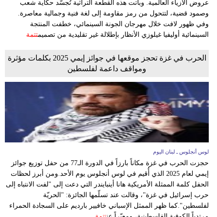
عروض الأزياء العالمية. وباتت هذه القطعة التراثية تُجسّد حكاية شعب
مدوَّنات
وصمود قضية، لتتحول من رمز مقاومة إلى لغة فنية وجمالية معاصرة.
وفي ظهور لافت خلال مهرجان الجونة السينمائي، خطفت المنتجة
أبراج
السينمائية أوليفيا غيلوزي الأنظار بإطلالة غير تقليدية من تصميم
تتمة
فيديو
الحرب في غزة تحجز موقعها في جوائز إيمي 2025 بكلمات مؤثرة
ومواقف داعمة لفلسطين
سيارات
لوس أنجلوس ـ لبنان اليوم
حجزت الحرب في غزة مكاناً بارزاً في الدورة الـ77 من حفل توزيع جوائز
إيمي لعام 2025 الذي أُقيم في لوس أنجلوس يوم الأحد.ومن أبرز لحظات
الحفل كلمة الممثلة الأمريكية هانا أينبايندر التي دعت إلى "لفت الانتباه إلى
حرب إسرائيل في غزة"، وقالت عند تسلّمها الجائزة: "الحريّة
لفلسطين".كما ظهر الممثل الإسباني خافيير بارديم على السجادة الحمراء
مرتدياً الكوفية الفلسطينية، ومعبّراً عن
تتمة