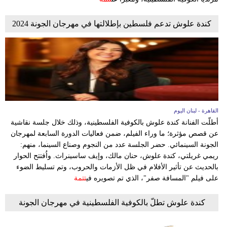
كندة علوش تدعم فلسطين بإطلالتها في مهرجان الجونة 2024
القاهرة - لبنان اليوم
أطلّت الفنانة كندة علوش بالكوفية الفلسطينية، وذلك خلال جلسة نقاشية
عن قصص مؤثرة؛ ما وراء الفيلم، ضمن فعاليات الدورة السابعة لمهرجان
الجونة السينمائي. حضر الجلسة عدد من النجوم وصناع السينما، منهم:
ريمي غريلتي، كندة علوش، حنان مالك، وإيف ساسينراث. واُفتتح الحوار
بالحديث عن تأثير الأفلام في ظل الأزمات والحروب، وتم تسليط الضوء
على فيلم "المسافة صفر"، الذي تم تصويره في
تتمة
كندة علوش تطلّ بالكوفية الفلسطينية في مهرجان الجونة