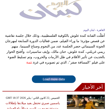
القاهرة - لبنان اليوم
أطلّت الفنانة كندة علوش بالكوفية الفلسطينية، وذلك خلال جلسة نقاشية
عن قصص مؤثرة؛ ما وراء الفيلم، ضمن فعاليات الدورة السابعة لمهرجان
الجونة السينمائي.حضر الجلسة عدد من النجوم وصناع السينما، منهم:
ريمي غريلتي، كندة علوش، حنان مالك، وإيف ساسينراث. واُفتتح الحوار
بالحديث عن تأثير الأفلام في ظل الأزمات والحروب، وتم تسليط الضوء
على فيلم "المسافة صفر"، الذي تم تصويره في غزة.
تتمة
Load more data
آخر الأخبار
GMT 18:37 2026 الخميس ,22 كانون الثاني / يناير
ياسمين صبري تحتفل بعيد ميلادها بإطلالات
متنوعة تجمع بين السهرة والأزياء العملية