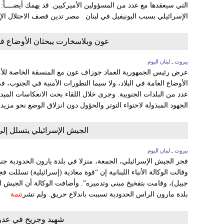
التي سيعقدها مع عدد من المسؤولين الأميركيين. قد يهمك أيضــــاً
الإسرائيلي بسبب اليونيفيل في لبنان مصر تدين قصف الاحتلال الإ
عون وبلاسخارت يبحثان الأوضاع في
بيروت ـ لبنان اليوم
عرض رئيس الجمهورية العماد جوزاف عون مع المنسقة الخاصة للأمم
الأوضاع العامة في البلاد، ولا سيما التطورات الأمنية في الجنوب، 
عدد من البلدات الجنوبية. وجرى خلال اللقاء بحث الانعكاسات الميدا
الجهود المبذولة لاحتواء التوتر والحؤول دون انزلاق الوضع نحو مزي
الجيش الإسرائيلي يتسلل إلى 
بيروت ـ لبنان اليوم
فجر الجيش الإسرائيلي، الجمعة، منزلا في بلدة يارون الحدودية جنوب
وقالت الوكالة الأنباء اللبنانية إن “قوة معادية (إسرائيلية) تسللت 
جبيل)، وقامت بتفخيخ مبنى وتدميره”. وأضافت الوكالة أن الجيش 
بلدة مارون الراس الحدودية تسببت باندلاع حريق. ولم تشر
تتمة
شهيد وجريح في عدوا