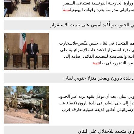
: وزارة الخارجية الفرنسية تستدعي السفير
سرائيلي مدرسة بغزة وقوات اليونيفيل
تتمة
 الجنوب وتأكيد أممي على تثبيت الاستقرار
 المتحدة في لبنان جينين هنِّيس-بلاسخارت
في ضوء استمرار الاعتداءات الإسرائيلية على
نية والسياسية للتصعيد القائم، إضافة إلى
د من التدهور، في ظل
تتمة
بلدة يارون ويفجر منزلا جنوبي لبنان
ي لبنان، بعد أن توغل بقوة برية عبر الحدود.
فجرا إلى حي البيادر في بلدة يارون (قضاء بنت
الإسرائيلي أطلق قذيفة ضوئية حارقة قرب
ن متجدد للاحتلال على لبنان