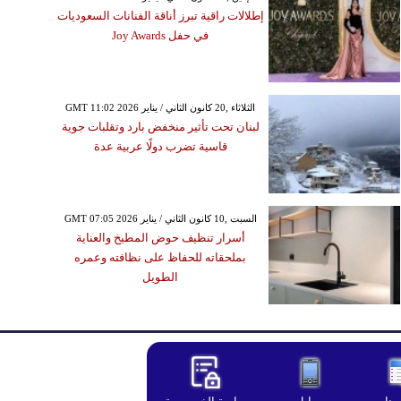
إطلالات راقية تبرز أناقة الفنانات السعوديات
في حفل Joy Awards
GMT 11:02 2026 الثلاثاء ,20 كانون الثاني / يناير
لبنان تحت تأثير منخفض بارد وتقلبات جوية
قاسية تضرب دولًا عربية عدة
GMT 07:05 2026 السبت ,10 كانون الثاني / يناير
أسرار تنظيف حوض المطبخ والعناية
بملحقاته للحفاظ على نظافته وعمره
الطويل