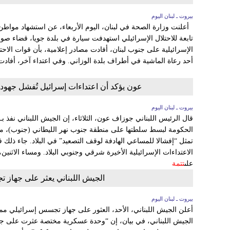
بيروت ـ لبنان اليوم
أعلنت وزارة الصحة في لبنان، اليوم الأربعاء، عن استشهاد مواطن
تابعة للاحتلال الإسرائيلي استهدفت سيارة في بلدة جويا، قضاء صور
الإسرائيلية على جنوب لبنان، أفادت مصادر إعلامية، بأن قوات الا
أحد رعاة الماشية في أطراف بلدة الوزاني. وفي اعتداء آخر، أفادت
عون يؤكد أن اعتداءات إسرائيل تُفشل جهود 
بيروت ـ لبنان اليوم
قال الرئيس اللبناني جوزاف عون، الثلاثاء، إن الجيش اللبناني نفذ ب
الحكومة لبسط سلطتها على منطقة جنوب نهر الليطاني (جنوب)، معتبر
تمثل “إفشالا للمساعي الهادفة لوقف التصعيد” في البلاد. جاء ذلك ف
الاعتداءات الإسرائيلية الأخيرة شرقي وجنوبي البلاد. ومساء الاثن
على
تتمة
الجيش اللبناني يعثر على جهاز تج
بيروت ـ لبنان اليوم
أعلن الجيش اللبناني، الأحد، العثور على جهاز تجسس إسرائيلي ممو
الجيش اللبناني، في بيان، إن “وحدة عسكرية مختصة عثرت على ج