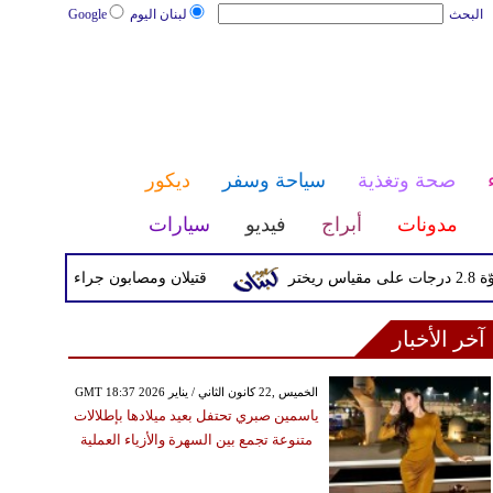
البحث
لبنان اليوم
Google
صحة وتغذية
سياحة وسفر
ديكور
مدونات
أبراج
فيديو
سيارات
قتيلان ومصابون جراء 14 غارة إسرائيلية على شرق وجنوب لبنان
آخر الأخبار
GMT 18:37 2026 الخميس ,22 كانون الثاني / يناير
ياسمين صبري تحتفل بعيد ميلادها بإطلالات
متنوعة تجمع بين السهرة والأزياء العملية