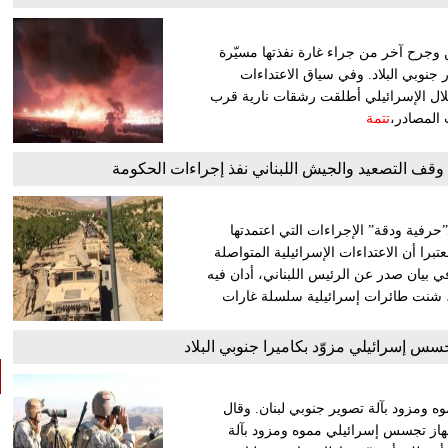
 وجرح آخر من جراء غارة نفذتها مسيّرة
 جنوبي البلاد. وفي سياق الاعتداءات
حتلال الإسرائيلي أطلقت رشقات نارية قرب
 المصادر،
تتمة
وقف التصعيد والجيش اللبناني نفذ إجراءات الحكومة
ـ”حرفية ودقة” الإجراءات التي اعتمدتها
ا أن الاعتداءات الإسرائيلية المتواصلة
ي بيان صدر عن الرئيس اللبناني، أدان فيه
ين، شنت طائرات إسرائيلية سلسلة غارات
سس إسرائيلي مزوّد بكاميرا جنوبي البلاد
ه ومزود بآلة تصوير جنوبي لبنان. وقال
هاز تجسس إسرائيلي مموه ومزود بآلة