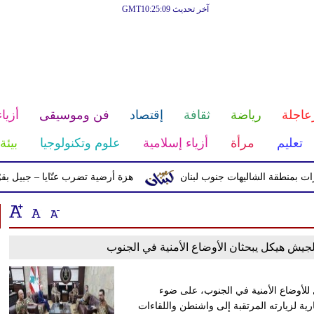
آخر تحديث GMT10:25:09
عاجلة
رياضة
ثقافة
إقتصاد
فن وموسيقى
أزياء
تعليم
مرأة
أزياء إسلامية
علوم وتكنولوجيا
بيئة
منطقة الشاليهات جنوب لبنان
هزة أرضية تضرب عنّايا – جبيل بقوّة 2.8 درجات على مقياس ريختر
جيش هيكل يبحثان الأوضاع الأمنية في الجنوب
لأوضاع الأمنية في الجنوب، على ضوء
رية لزيارته المرتقبة إلى واشنطن واللقاءات