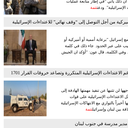
ن ذلك يأتي “في إطار متابعة عمليات
لإسرائيلية”. ودعت
تتمة
يركية من أجل التوصل إلى “وقف نهائي” للاعتداءات الإسرائيلية
ع إسرائيل “برعاية أممية أو أميركية أو
يب على عبر الحدود. جاء ذلك في كلمة
الرئيس عون للبنانيين عشية عيد الاستقلال الـ82 للبلاد. وفي الكلمة، قال عون: “أؤكد ان الجيش
 الاعتداءات الإسرائيلية المتكررة وتصاعد خروقات القرار 1701
ا لن تثنيها عن تنفيذ مهمتها الهادفة إلى
ر في جنوب لبنان، التزاماً بالقرار رقم 1701. وتشكّل الاعتداءات الإسرائيلية على قوات
 أخيراً بالتوازي مع الانتهاكات الإسرائيلية
تتمة
ل مدير مدرسة في جنوب لبنان