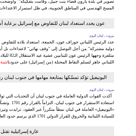
تصوير في بلدة يارون قضاء بنت جبيل، وقامت بتفكيكه”. وأوضحت أ
المسح الهندسي في المناطق الجنوبية، في ظل استمرار الاعتداءات ا
عون يجدد استعداد لبنان للتفاوض مع إسرائيل برعاية أم
بيروت ـ لبنان اليوم
جدد الرئيس اللبناني جوزاف عون، الجمعة، استعداد بلاده للتفاوض م
دولية مشتركة” من أجل التوصل إلى “وقف نهائي” لاعتداءات تل أب
متلفزة وجهها 
اللبناني جاهز لتسلم النقاط المحتلة (من إسرائيل) على حدودنا
تتمة
اليونيفيل تؤكد تمسّكها بمتابعة مهامها في جنوب لبنان رغم
بيروت ـ لبنان اليوم
أكدت القوات الدولية العاملة في جنوب لبنان أن التحديات التي تواجهه
استعادة الاستقرا
«اليونيفيل» العاملة في لبنان نمطاً متكرراً عبر العقود، تزايدت وتيرتها
للسيادة اللبنانية والخروق للقرار الدولي 1701 الذي يرسم حدود العلاقة بين لبنان وإسرائيل
غارة إسرائيلية تقت