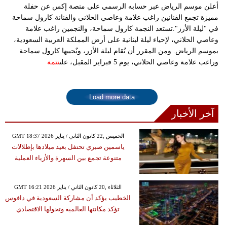
وسفر
أعلن موسم الرياض عبر حسابه الرسمي على منصة إكس عن حفلة
مميزة تجمع الفنانين راغب علامة وعاصي الحلاني والفنانة كارول سماحة
ديكور
في "ليلة الأرز".تستعد النجمة كارول سماحة، والنجمين راغب علامة
وعاصي الحلاني، لإحياء ليلة لبنانية على أرض المملكة العربية السعودية،
أخبار
بموسم الرياض. ومن المقرر أن تُقام ليلة الأزر، ويٌحييها كارول سماحة
وراغب علامة وعاصي الحلاني، يوم 5 فبراير المقبل، على
تتمة
إعلام
تعليم
Load more data
آخر الأخبار
مرأة
GMT 18:37 2026 الخميس ,22 كانون الثاني / يناير
أزياء
ياسمين صبري تحتفل بعيد ميلادها بإطلالات
إسلامية
متنوعة تجمع بين السهرة والأزياء العملية
علوم
GMT 16:21 2026 الثلاثاء ,20 كانون الثاني / يناير
وتكنولوجيا
الخطيب يؤكد أن مشاركة السعودية في دافوس
تؤكد مكانتها العالمية وتحولها الاقتصادي
بيئة