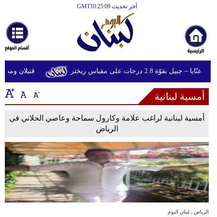
آخر تحديث GMT10:25:09
الرئيسية
أخبارعاجلة
رياضة
 جبيل بقوّة 2.8 درجات على مقياس ريختر
قتيلان ومصابون جراء 14 غارة إسرائيل
ثقافة
أمسية لبنانية
إقتصاد
فن
أمسية لبنانية لراغب علامة وكارول سماحة وعاصي الحلاني في
الرياض
وموسيقى
أزياء
صحة
وتغذية
سياحة
الرياض ـ لبنان اليوم