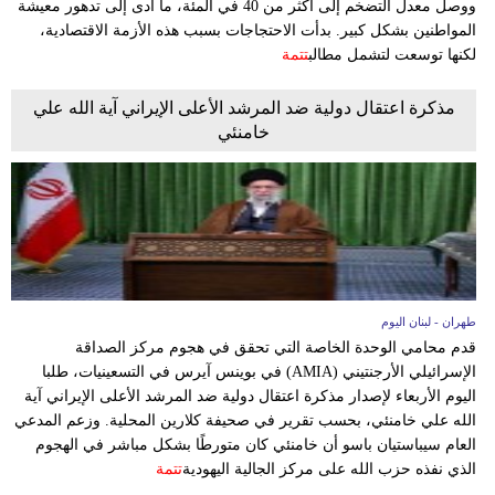
ووصل معدل التضخم إلى أكثر من 40 في المئة، ما أدى إلى تدهور معيشة
مدوَّنات
المواطنين بشكل كبير. بدأت الاحتجاجات بسبب هذه الأزمة الاقتصادية،
لكنها توسعت لتشمل مطالب
تتمة
أبراج
مذكرة اعتقال دولية ضد المرشد الأعلى الإيراني آية الله علي
فيديو
خامنئي
سيارات
طهران - لبنان اليوم
قدم محامي الوحدة الخاصة التي تحقق في هجوم مركز الصداقة
الإسرائيلي الأرجنتيني (AMIA) في بوينس آيرس في التسعينيات، طلبا
اليوم الأربعاء لإصدار مذكرة اعتقال دولية ضد المرشد الأعلى الإيراني آية
الله علي خامنئي، بحسب تقرير في صحيفة كلارين المحلية. وزعم المدعي
العام سيباستيان باسو أن خامنئي كان متورطًا بشكل مباشر في الهجوم
الذي نفذه حزب الله على مركز الجالية اليهودية
تتمة