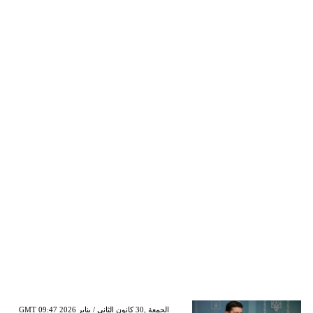
GMT 09:47 2026 الجمعة ,30 كانون الثاني / يناير