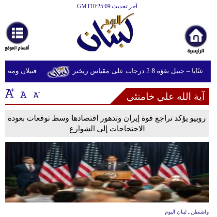
آخر تحديث GMT10:25:09
الرئيسية
أخبارعاجلة
رياضة
بيل بقوّة 2.8 درجات على مقياس ريختر
قتيلان ومصابون جراء 14 غارة إسرائيلية 
ثقافة
آية الله علي خامنئي
إقتصاد
فن
روبيو يؤكد تراجع قوة إيران وتدهور اقتصادها وسط توقعات بعودة
الاحتجاجات إلى الشوارع
وموسيقى
أزياء
صحة
وتغذية
سياحة
واشنطن ـ لبنان اليوم