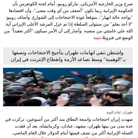
وسفر
صرح وزير الخارجية الأمريكي، ماركو روبيو، أمام لجنة الكونغرس بأن
الحكومة الإيرانية ربما تكون "أضعف من أي وقت مضى"، وأن اقتصادها
ديكور
"يواجه حالة انهيار"، متوقعاً عودة الاحتجاجات إلى الشوارع. وأضاف روبيو:
"لا أحد يعلم" من سيتولى السلطة إذا تم عزل المرشد الأعلى الإيراني آية
أخبار
الله علي خامنئي من منصبه. وأشار إلى أن الأمر سيكون "أكثر تعقيداً" من
الوضع في فنزويلا،
تتمة
إعلام
واشنطن تنفي اتهامات طهران بتأجيج الاحتجاجات وتصفها
تعليم
بـ"الوهمية" وسط تصاعد الأزمة وانقطاع الإنترنت في إيران
مرأة
أزياء
إسلامية
علوم
طهران ـ لبنان اليوم
وتكنولوجيا
شهدت إيران احتجاجات واسعة النطاق منذ أكثر من أسبوعين، تركزت في
عدة مدن من بينها طهران، مشهد، عبادان، وكرمانشاه، بعد أن فقدت
بيئة
العملة الإيرانية أكثر من نصف قيمتها أمام الدولار خلال العام الماضي،