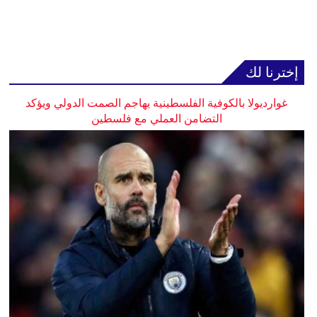
إخترنا لك
غوارديولا بالكوفية الفلسطينية يهاجم الصمت الدولي ويؤكد
التضامن العملي مع فلسطين