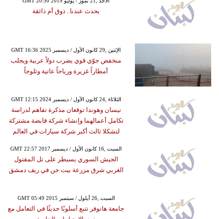
GMT 20:50 2019 الأحد ,21 تموز / يوليو
يحدث عندنا.. ذوق أم ذائقة
GMT 16:36 2025 الإثنين ,29 كانون الأول / ديسمبر
منخفض جوّي قوي يضرب دولاً عربية ويجلب
أمطاراً غزيرة ورياحاً عاتية وثلوجاً
GMT 12:15 2024 الثلاثاء ,24 كانون الأول / ديسمبر
نيسان وهوندا توقعان مذكرة تفاهم لدراسة
تكامل أعمالهما وإنشاء شركة قابضة مشتركة
لتشكلا ثالث أكبر شركة سيارات في العالم
GMT 22:57 2017 السبت ,16 كانون الأول / ديسمبر
الجيش السوري يسيطر على تل المقتول
الغربي شرق مزرعة بيت جن في ريف دمشق
GMT 05:49 2015 السبت ,26 أيلول / سبتمبر
جامعة هانوفر تتبع أسلوبًا حديثًا في التعامل مع