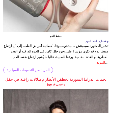
ضغط الدم
واشنطن ـ لبنان اليوم
تشير الدكتورة سيفينتش ماميدغوسينوفا، أخصائية أمراض القلب، إلى أن ارتفاع
ضغط الدم قد يكون مؤشرا على وجود خلل كامن في الغدة الدرقية أو الغدد
الكظرية أو الغدة النخامية. ووفقا للطبيبة، غالبا ما يُشير ارتفاع ضغط الدم
ا...
المزيد
المزيد من التحقيقات السياحية
نجمات الدراما السورية يخطفن الأنظار بإطلالات راقية في حفل
Joy Awards