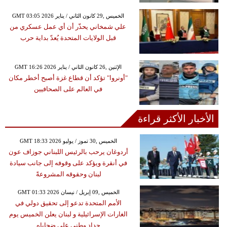
GMT 03:05 2026 الخميس ,29 كانون الثاني / يناير
علي شمخاني يحذّر أن أي عمل عسكري من
قبل الولايات المتحدة يُعدّ بداية حرب
GMT 16:26 2026 الإثنين ,26 كانون الثاني / يناير
"أونروا" تؤكد أن قطاع غزة أصبح أخطر مكان
في العالم على الصحافيين
الأخبار الأكثر قراءة
GMT 18:33 2026 الخميس ,30 تموز / يوليو
أردوغان يرحب بالرئيس اللبناني جوزاف عون
في أنقرة ويؤكد على وقوفه إلى جانب سيادة
لبنان وحقوقه المشروعةً
GMT 01:33 2026 الخميس ,09 إبريل / نيسان
الأمم المتحدة تدعو إلى تحقيق دولي في
الغارات الإسرائيلية و لبنان يعلن الخميس يوم
حداد وطني على ضحاياه