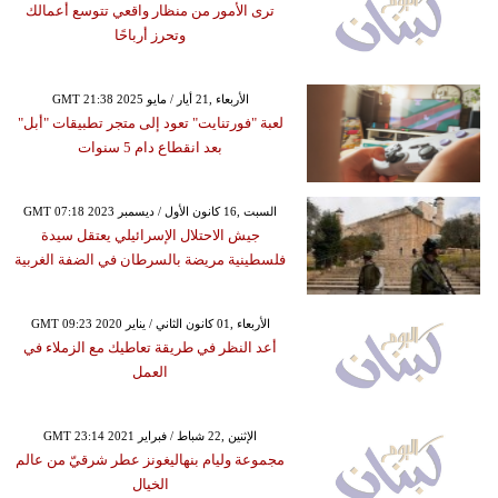
ترى الأمور من منظار واقعي تتوسع أعمالك
وتحرز أرباحًا
GMT 21:38 2025 الأربعاء ,21 أيار / مايو
لعبة "فورتنايت" تعود إلى متجر تطبيقات "أبل"
بعد انقطاع دام 5 سنوات
GMT 07:18 2023 السبت ,16 كانون الأول / ديسمبر
جيش الاحتلال الإسرائيلي يعتقل سيدة
فلسطينية مريضة بالسرطان في الضفة الغربية
GMT 09:23 2020 الأربعاء ,01 كانون الثاني / يناير
أعد النظر في طريقة تعاطيك مع الزملاء في
العمل
GMT 23:14 2021 الإثنين ,22 شباط / فبراير
مجموعة وليام بنهاليغونز عطر شرقيّ من عالم
الخيال