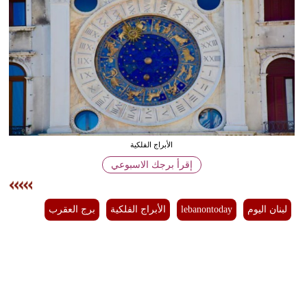
وسفر
ديكور
أخبار
إعلام
تعليم
الأبراج الفلكية
مرأة
إقرأ برجك الاسبوعي
أزياء
إسلامية
لبنان اليوم
lebanontoday
الأبراج الفلكية
برج العقرب
علوم
وتكنولوجيا
بيئة