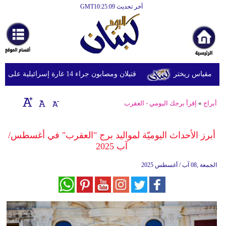
آخر تحديث GMT10:25:09
الرئيسية
أخبارعاجلة
رياضة
قتيلان ومصابون جراء 14 غارة إسرائيلية على شرق وجنوب لبنان
ثقافة
إقتصاد
أبراج
»
إقرأ برجك اليومي - العقرب
فن
أبرز الأحداث اليوميّة لمواليد برج "العقرب" في أغسطس/
وموسيقى
آب 2025
أزياء
الجمعة ,08 آب / أغسطس 2025
صحة
وتغذية
سياحة