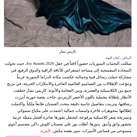
كاريس بشار
الرياض ـ لبنان اليوم
سجّلت النجمات السوريات حضوراً لافتاً في حفل Joy Awards 2026، حيث تحولت
السجادة البنفسجية إلى مساحة استعراض للأناقة الراقية والذوق الرفيع، في
مشاركة حملت رسائل فنية وجمالية عكست مكانة الدراما السورية عربياً.
وتنوّعت الإطلالات بين التصاميم العالمية الفاخرة والابتكارات الجريئة، في مزيج
جمع بين الكلاسيكية والعصرية، وبين الفخامة والأنوثة. كاريس بشار خطفت
الأنظار بإطلالة مخملية باللون الأخضر الزمردي، جاءت بقصة حورية أبرزت
رشاقتها، وتزينت بتفاصيل جانبية دقيقة منحت الفستان طابعاً ملكياً. واكتملت
إطلالتها بمجوهرات فاخرة ولمسات جمالية اعتمدت على مكياج سموكي
وتسريحة شعر كلاسيكية مرفوعة، لتحتفل بفوزها بجائزة أفضل ممثلة عربية
بحضور واثق وأنيق. بدورها، أطلت نور علي بفستان كلوش داكن بتصميم أنثوي
مستوحى من فساتين الأميرات، تميز بقصة مكش...
المزيد