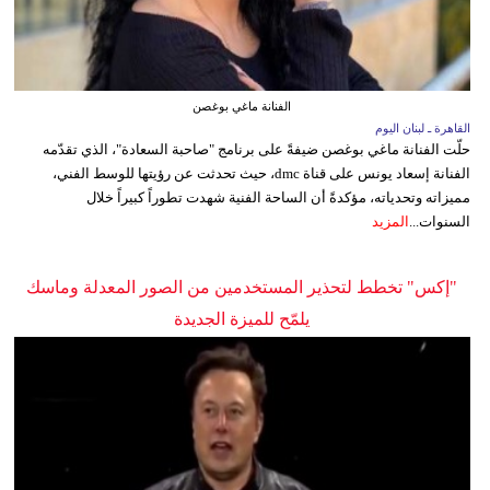
الفنانة ماغي بوغصن
القاهرة ـ لبنان اليوم
حلّت الفنانة ماغي بوغصن ضيفةً على برنامج "صاحبة السعادة"، الذي تقدّمه
الفنانة إسعاد يونس على قناة dmc، حيث تحدثت عن رؤيتها للوسط الفني،
مميزاته وتحدياته، مؤكدةً أن الساحة الفنية شهدت تطوراً كبيراً خلال
السنوات...
المزيد
"إكس" تخطط لتحذير المستخدمين من الصور المعدلة وماسك
يلمّح للميزة الجديدة