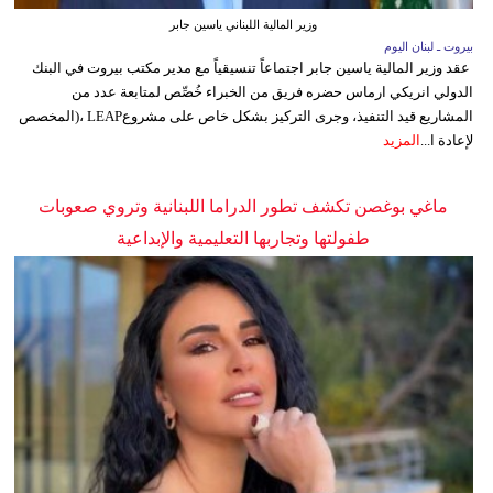
وزير المالية اللبناني ياسين جابر
بيروت ـ لبنان اليوم
عقد وزير المالية ياسين جابر اجتماعاً تنسيقياً مع مدير مكتب بيروت في البنك
الدولي انريكي ارماس حضره فريق من الخبراء خُصِّص لمتابعة عدد من
المشاريع قيد التنفيذ، وجرى التركيز بشكل خاص على مشروعLEAP ،(المخصص
لإعادة ا...
المزيد
ماغي بوغصن تكشف تطور الدراما اللبنانية وتروي صعوبات
طفولتها وتجاربها التعليمية والإبداعية