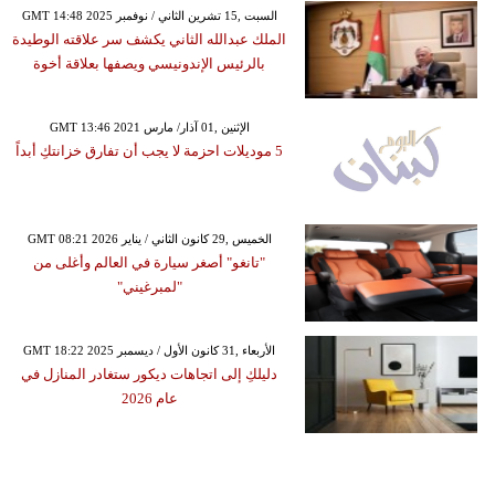
GMT 14:48 2025 السبت ,15 تشرين الثاني / نوفمبر
الملك عبدالله الثاني يكشف سر علاقته الوطيدة
بالرئيس الإندونيسي ويصفها بعلاقة أخوة
GMT 13:46 2021 الإثنين ,01 آذار/ مارس
5 موديلات احزمة لا يجب أن تفارق خزانتكِ أبداً
GMT 08:21 2026 الخميس ,29 كانون الثاني / يناير
"تانغو" أصغر سيارة في العالم وأغلى من
"لمبرغيني"
GMT 18:22 2025 الأربعاء ,31 كانون الأول / ديسمبر
دليلكِ إلى اتجاهات ديكور ستغادر المنازل في
عام 2026