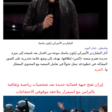
الملياردير الأميركي إيلون ماسك
واشنطن ـ لبنان اليوم
أثار الملياردير الأميركي إيلون ماسك موجة من الجدل بعد تلميحه إلى ميزة
جديدة تعتزم منصة «إكس» إطلاقها، تهدف إلى وضع علامة تحذيرية على الصور
المعدّلة، في خطوة قد تمثل تحولاً في تعامل المنصة مع المحتوى المضلل
وا...
المزيد
إيران تفتح جبهة قضائية جديدة ضد شخصيات رياضية وثقافية
بالتزامن مع استمرار ملاحقة موقوفي الاحتجاجات