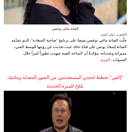
الفنانة ماغي بوغصن
القاهرة ـ لبنان اليوم
حلّت الفنانة ماغي بوغصن ضيفةً على برنامج "صاحبة السعادة"، الذي تقدّمه
الفنانة إسعاد يونس على قناة dmc، حيث تحدثت عن رؤيتها للوسط الفني،
مميزاته وتحدياته، مؤكدةً أن الساحة الفنية شهدت تطوراً كبيراً خلال
السنوات...
المزيد
"إكس" تخطط لتحذير المستخدمين من الصور المعدلة وماسك
يلمّح للميزة الجديدة