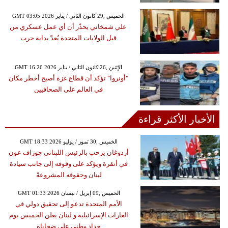
GMT 03:05 2026 الخميس ,29 كانون الثاني / يناير
علي شمخاني يحذّر أن أي عمل عسكري من
قبل الولايات المتحدة يُعدّ بداية حرب
GMT 16:26 2026 الإثنين ,26 كانون الثاني / يناير
"أونروا" تؤكد أن قطاع غزة أصبح أخطر مكان
في العالم على الصحافيين
الأخبار الأكثر قراءة
GMT 18:33 2026 الخميس ,30 تموز / يوليو
أردوغان يرحب بالرئيس اللبناني جوزاف عون
في أنقرة ويؤكد على وقوفه إلى جانب سيادة
لبنان وحقوقه المشروعةً
GMT 01:33 2026 الخميس ,09 إبريل / نيسان
الأمم المتحدة تدعو إلى تحقيق دولي في
الغارات الإسرائيلية و لبنان يعلن الخميس يوم
حداد وطني على ضحاياه