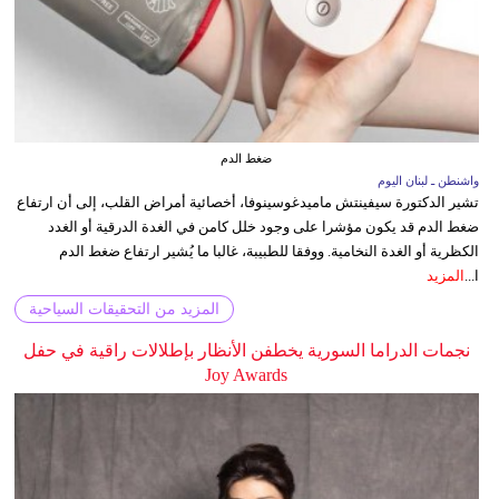
ضغط الدم
واشنطن ـ لبنان اليوم
تشير الدكتورة سيفينتش ماميدغوسينوفا، أخصائية أمراض القلب، إلى أن ارتفاع
ضغط الدم قد يكون مؤشرا على وجود خلل كامن في الغدة الدرقية أو الغدد
الكظرية أو الغدة النخامية. ووفقا للطبيبة، غالبا ما يُشير ارتفاع ضغط الدم
ا...
المزيد
المزيد من التحقيقات السياحية
نجمات الدراما السورية يخطفن الأنظار بإطلالات راقية في حفل
Joy Awards