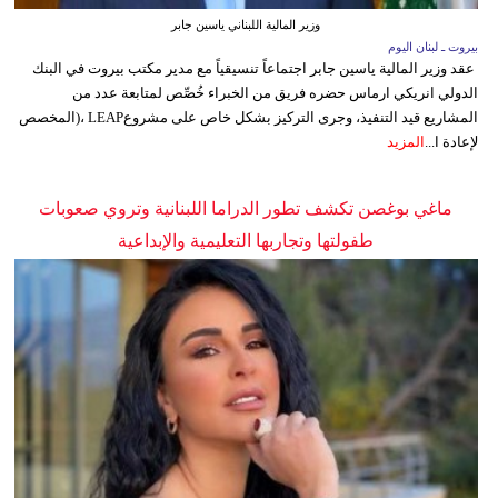
وزير المالية اللبناني ياسين جابر
بيروت ـ لبنان اليوم
عقد وزير المالية ياسين جابر اجتماعاً تنسيقياً مع مدير مكتب بيروت في البنك
الدولي انريكي ارماس حضره فريق من الخبراء خُصِّص لمتابعة عدد من
المشاريع قيد التنفيذ، وجرى التركيز بشكل خاص على مشروعLEAP ،(المخصص
لإعادة ا...
المزيد
ماغي بوغصن تكشف تطور الدراما اللبنانية وتروي صعوبات
طفولتها وتجاربها التعليمية والإبداعية