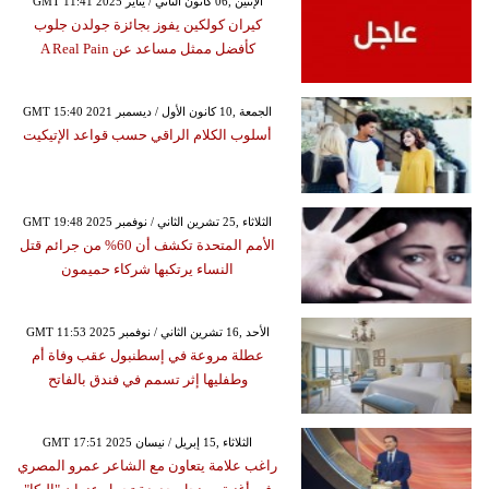
GMT 11:41 2025 الإثنين ,06 كانون الثاني / يناير
كيران كولكين يفوز بجائزة جولدن جلوب
كأفضل ممثل مساعد عن A Real Pain
GMT 15:40 2021 الجمعة ,10 كانون الأول / ديسمبر
أسلوب الكلام الراقي حسب قواعد الإتيكيت
GMT 19:48 2025 الثلاثاء ,25 تشرين الثاني / نوفمبر
الأمم المتحدة تكشف أن 60% من جرائم قتل
النساء يرتكبها شركاء حميمون
GMT 11:53 2025 الأحد ,16 تشرين الثاني / نوفمبر
عطلة مروعة في إسطنبول عقب وفاة أم
وطفليها إثر تسمم في فندق بالفاتح
GMT 17:51 2025 الثلاثاء ,15 إبريل / نيسان
راغب علامة يتعاون مع الشاعر عمرو المصري