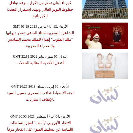
كهرباء لبنان تحذر من تكرار سرقة نواقل
خطوط التوتر العالي وتهدد استقرار التغذية
الكهربائية
GMT 08:19 2025 الأربعاء ,12 آذار/ مارس
الشاعرة المغربية سناء الحافي تصدر ديوانها
"ملك القلوب" إهداءً للملك محمد السادس
والصحراء المغربية
GMT 22:11 2022 الثلاثاء ,05 تموز / يوليو
أفضل الأحذية المثالية للحفلات
GMT 20:25 2019 الأربعاء ,03 إبريل / نيسان
لجنة الانضباط تعاقب المصري حسين السيد
بالإيقاف 4 مباريات
GMT 20:53 2021 الأربعاء ,04 آب / أغسطس
الاتحاد الأوروبي "يأسف" لعجز السلطات
اللبنانية عن تسليط الضوء على انفجار مرفأ