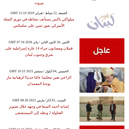
بيروت
GMT 12:19 2019 الجمعة ,22 شباط / فبراير
ميلواكي باكس يستأنف نشاطه في دوري السلة
الأميركي بفوز ثمين على سلتيكس
GMT 07:34 2026 الإثنين ,26 كانون الثاني / يناير
قتيلان ومصابون جراء 14 غارة إسرائيلية على
شرق وجنوب لبنان
GMT 10:53 2025 الخميس ,04 أيلول / سبتمبر
الراعي يعين مجلسا عامًا جديدًا لرهبانية مار
يوحنا المعمدان
GMT 08:30 2025 السبت ,01 آذار/ مارس
إصابة أحمد السقا في وجهه خلال تصوير
العتاولة 2 ونقله إلى المستشفى