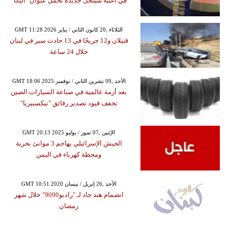
في أغنية سينجل جديدة تحمل عنوان "البكا"
GMT 11:28 2026 الثلاثاء ,20 كانون الثاني / يناير
قتيلان و12 جريحًا في 13 حادث سير في لبنان
خلال 24 ساعة
GMT 18:06 2025 الأحد ,09 تشرين الثاني / نوفمبر
بعد أزمة عالمية في صناعة السيارات الصين
تخفف قيود تصدير رقائق "نيكسبيريا"
GMT 20:13 2025 الإثنين ,07 تموز / يوليو
الجيش الإسرائيلي يهاجم 3 موانئ بحرية
ومحطة كهرباء في اليمن
GMT 10:51 2020 الأحد ,26 إبريل / نيسان
انضمام هند جاد لـ "راديو9090" خلال شهر
رمضان