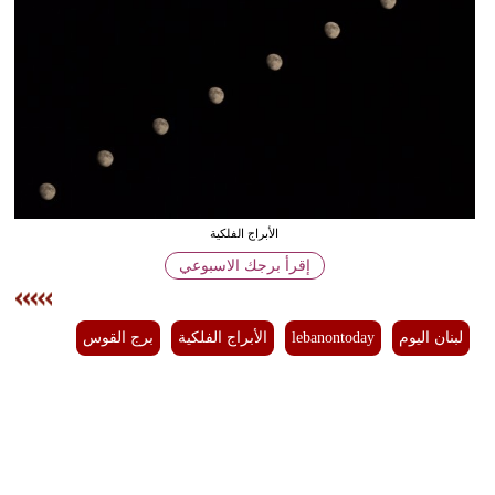
وسفر
ديكور
أخبار
إعلام
تعليم
الأبراج الفلكية
مرأة
إقرأ برجك الاسبوعي
أزياء
إسلامية
لبنان اليوم
lebanontoday
الأبراج الفلكية
برج القوس
علوم
وتكنولوجيا
بيئة