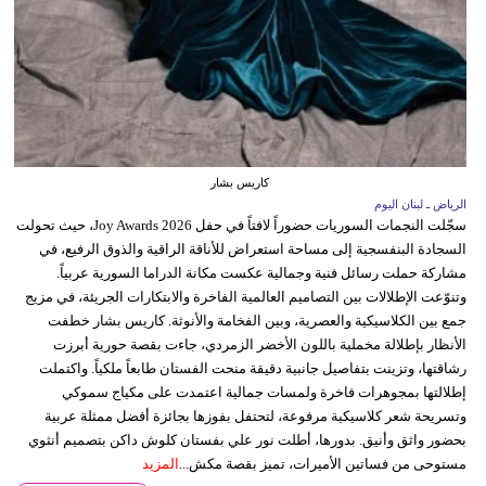
كاريس بشار
الرياض ـ لبنان اليوم
سجّلت النجمات السوريات حضوراً لافتاً في حفل Joy Awards 2026، حيث تحولت
السجادة البنفسجية إلى مساحة استعراض للأناقة الراقية والذوق الرفيع، في
مشاركة حملت رسائل فنية وجمالية عكست مكانة الدراما السورية عربياً.
وتنوّعت الإطلالات بين التصاميم العالمية الفاخرة والابتكارات الجريئة، في مزيج
جمع بين الكلاسيكية والعصرية، وبين الفخامة والأنوثة. كاريس بشار خطفت
الأنظار بإطلالة مخملية باللون الأخضر الزمردي، جاءت بقصة حورية أبرزت
رشاقتها، وتزينت بتفاصيل جانبية دقيقة منحت الفستان طابعاً ملكياً. واكتملت
إطلالتها بمجوهرات فاخرة ولمسات جمالية اعتمدت على مكياج سموكي
وتسريحة شعر كلاسيكية مرفوعة، لتحتفل بفوزها بجائزة أفضل ممثلة عربية
بحضور واثق وأنيق. بدورها، أطلت نور علي بفستان كلوش داكن بتصميم أنثوي
مستوحى من فساتين الأميرات، تميز بقصة مكش...
المزيد