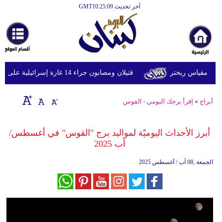
آخر تحديث GMT10:25:09
الرئيسية
أخبارعاجلة
رياضة
قتيلان ومصابون جراء 14 غارة إسرائيلية على شرق وجنوب لبنان
ثقافة
إقتصاد
أبراج
»
إقرأ برجك اليومي - القوس
فن
أبرز الأحداث اليوميّة لمواليد برج "القوس" في أغسطس/
وموسيقى
آب 2025
أزياء
الجمعة ,08 آب / أغسطس 2025
صحة
وتغذية
سياحة