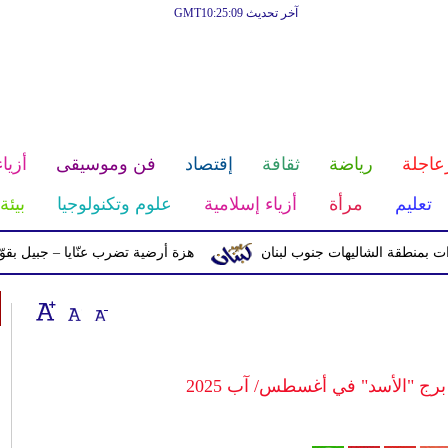
آخر تحديث GMT10:25:09
عاجلة
رياضة
ثقافة
إقتصاد
فن وموسيقى
أزياء
تعليم
مرأة
أزياء إسلامية
علوم وتكنولوجيا
بيئة
ة الشاليهات جنوب لبنان
هزة أرضية تضرب عنّايا – جبيل بقوّة 2.8 درجات على مقياس ريختر
د برج "الأسد" في أغسطس/ آب 2025