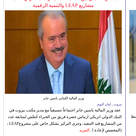
مشاريع LEAP والتنمية الرقمية
وزير المالية اللبناني ياسين جابر
بيروت ـ لبنان اليوم
عقد وزير المالية ياسين جابر اجتماعاً تنسيقياً مع مدير مكتب بيروت في
 للوسط
البنك الدولي انريكي ارماس حضره فريق من الخبراء خُصِّص لمتابعة عدد
من المشاريع قيد التنفيذ، وجرى التركيز بشكل خاص على مشروعLEAP ،
(المخصص لإعادة ا...
المزيد