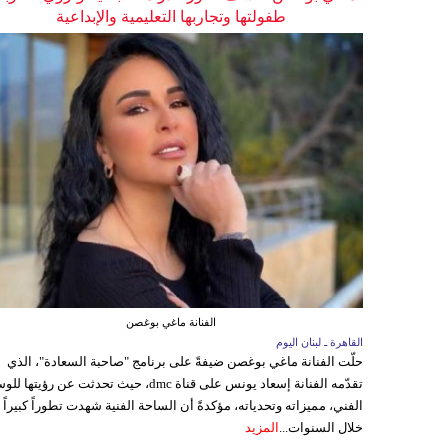
طفولتها وتجاربها التعليمية والإبداعية
الفنانة ماغي بوغصن
القاهرة ـ لبنان اليوم
حلّت الفنانة ماغي بوغصن ضيفةً على برنامج "صاحبة السعادة"، الذي
تقدّمه الفنانة إسعاد يونس على قناة dmc، حيث تحدثت عن رؤيتها
الفني، مميزاته وتحدياته، مؤكدةً أن الساحة الفنية شهدت تطوراً كبيراً
خلال السنوات...
المزيد