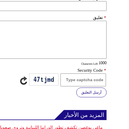
*
تعليق
: Characters Left
Security Code
*
أرسل التعليق
المزيد من الأخبار
ماغي بوغصن تكشف تطور الدراما اللبنانية وتروي صعوب