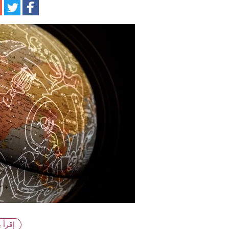
ا
إقرأ 