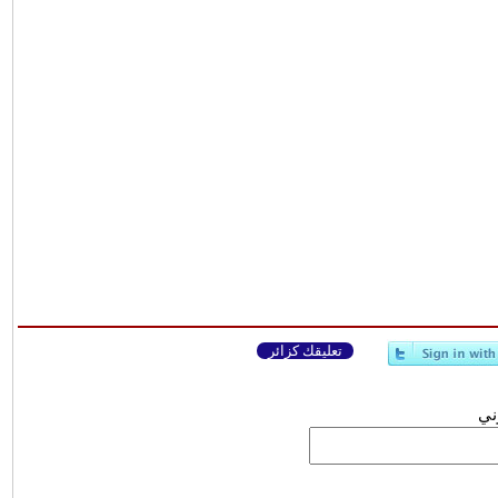
تعليقك كزائر
وني