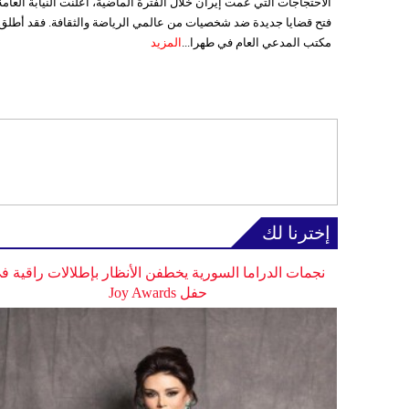
الاحتجاجات التي عمت إيران خلال الفترة الماضية، أعلنت النيابة العامة
فتح قضايا جديدة ضد شخصيات من عالمي الرياضة والثقافة. فقد أطلق
مكتب المدعي العام في طهرا...
المزيد
إخترنا لك
نجمات الدراما السورية يخطفن الأنظار بإطلالات راقية ف
حفل Joy Awards