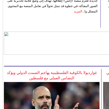
جديدة تعتزم منصة «إكس» إطلاقها، تهدف إلى وضع علامة تحذيرية على
الصور المعدّلة، في خطوة قد تمثل تحولاً في تعامل المنصة مع المحتوى
المضلل وا...
المزيد
ي
غوارديولا بالكوفية الفلسطينية يهاجم الصمت الدولي ويؤكد
التضامن العملي مع فلسطين