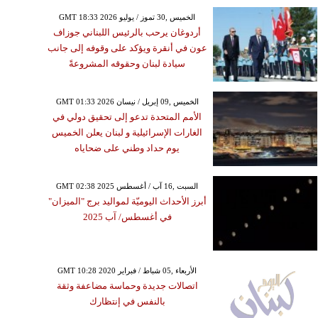
GMT 18:33 2026 الخميس ,30 تموز / يوليو
أردوغان يرحب بالرئيس اللبناني جوزاف
عون في أنقرة ويؤكد على وقوفه إلى جانب
سيادة لبنان وحقوقه المشروعةً
GMT 01:33 2026 الخميس ,09 إبريل / نيسان
الأمم المتحدة تدعو إلى تحقيق دولي في
الغارات الإسرائيلية و لبنان يعلن الخميس
يوم حداد وطني على ضحاياه
GMT 02:38 2025 السبت ,16 آب / أغسطس
أبرز الأحداث اليوميّة لمواليد برج "الميزان"
في أغسطس/ آب 2025
GMT 10:28 2020 الأربعاء ,05 شباط / فبراير
اتصالات جديدة وحماسة مضاعفة وثقة
بالنفس في إنتظارك