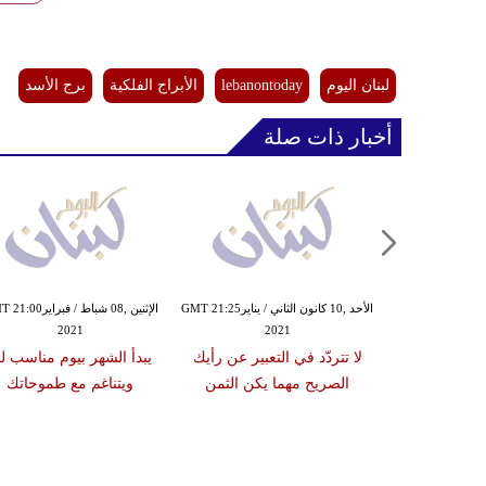
لبنان اليوم
lebanontoday
الأبراج الفلكية
برج الأسد
أخبار ذات صلة
الأربعاء ,02 كانون الأول / ديسمبرGMT
الأحد ,10 كانون الثاني / ينايرGMT 21:25
الإثنين ,08 شباط / فبراير
2021
2021
14:08
نك لن تهمل
لا تتردّد في التعبير عن رأيك
يبدأ الشهر بيوم مناسب ل
الصريح مهما يكن الثمن
ويتناغم مع طموحاتك