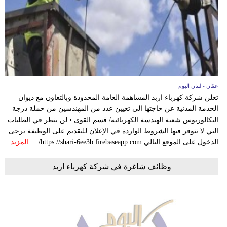
وسفر
ديكور
أخبار
إعلام
عمّان - لبنان اليوم
تعليم
تعلن شركة كهرباء اربد المساهمة العامة المحدودة وبالتعاون مع ديوان
الخدمة المدنية عن حاجتها الى تعيين عدد من المهندسين من حملة درجة
مرأة
البكالوريوس شعبة الهندسة الكهربائية/ قسم القوى • لن ينظر في الطلبات
التي لا تتوفر فيها الشروط الواردة في الإعلان للتقديم على الوظيفة يرجى
أزياء
الدخول على الموقع التالي https://shari-6ee3b.firebaseapp.com/ ...
المزيد
إسلامية
وظائف شاغرة في شركة كهرباء اربد
علوم
وتكنولوجيا
بيئة