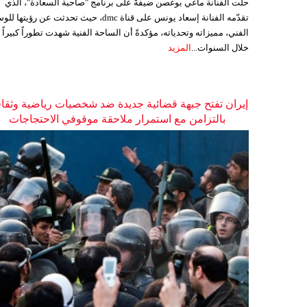
حلّت الفنانة ماغي بوغصن ضيفةً على برنامج "صاحبة السعادة"، الذي
تقدّمه الفنانة إسعاد يونس على قناة dmc، حيث تحدثت عن رؤيتها
الفني، مميزاته وتحدياته، مؤكدةً أن الساحة الفنية شهدت تطوراً كبيراً
خلال السنوات...
المزيد
إيران تفتح جبهة قضائية جديدة ضد شخصيات رياضية وثقاف
بالتزامن مع استمرار ملاحقة موقوفي الاحتجاجات