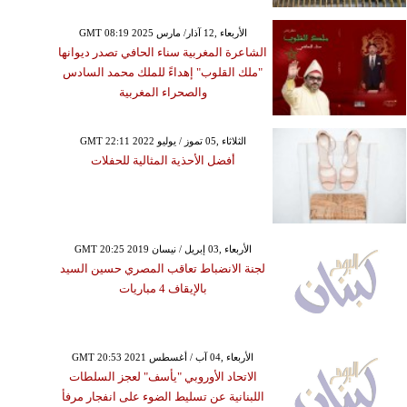
GMT 08:19 2025 الأربعاء ,12 آذار/ مارس
الشاعرة المغربية سناء الحافي تصدر ديوانها
"ملك القلوب" إهداءً للملك محمد السادس
والصحراء المغربية
GMT 22:11 2022 الثلاثاء ,05 تموز / يوليو
أفضل الأحذية المثالية للحفلات
GMT 20:25 2019 الأربعاء ,03 إبريل / نيسان
لجنة الانضباط تعاقب المصري حسين السيد
بالإيقاف 4 مباريات
GMT 20:53 2021 الأربعاء ,04 آب / أغسطس
الاتحاد الأوروبي "يأسف" لعجز السلطات
اللبنانية عن تسليط الضوء على انفجار مرفأ