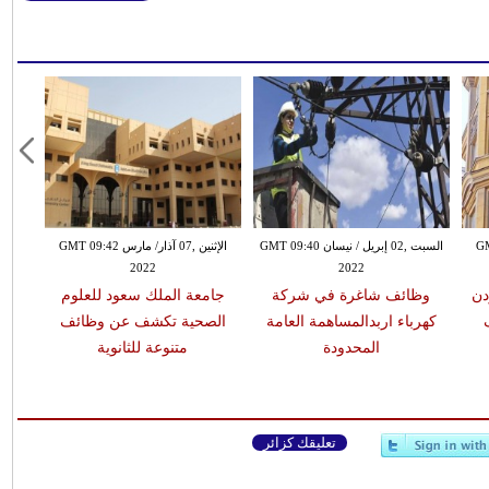
GMT 09:
السبت ,02 إبريل / نيسان GMT 09:40
الإثنين ,07 آذار/ مارس GMT 09:42
2022
2022
دن
وظائف شاغرة في شركة
جامعة الملك سعود للعلوم
ا
كهرباء اربدالمساهمة العامة
الصحية تكشف عن وظائف
المحدودة
متنوعة للثانوية
تعليقك كزائر