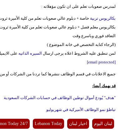
لمدرس صعوبات تعلم على ان تكون مؤهلاته :
بكالريوس تربية
خاصة + دبلوم عالي صعوبات تعلم من كلية الأميرة ثر
بكالريوس معلم فصل + دبلوم عالي صعوبات تعلم من كلية الأميرة ثروت
التعاقد فوري وباسرع وقت
(الرجاء كتابه التخصص في خانه الموضوع )
لمن تنطبق عليه الشروط اعلاه يرجى ارسال
السيره الذاتيه
على الايميل 
[email protected]
جميع الاعلانات في قسم الوظائف ننشرها كما تردنا من الشركات أو من ا
قد يهمك أيضا:
"هدف" يُودع أموال توطين الوظائف في حسابات الشركات السعودية
تباطؤ نمو الوظائف الأميركية في شهريوليو
لبنان اليوم
اخبار لبنان
Lebanon Today
non Today 24/7