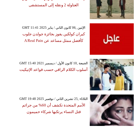
العتاولة 2 ونقله إلى المستشفى
GMT 11:41 2025 الإثنين ,06 كانون الثاني / يناير
كيران كولكين يفوز بجائزة جولدن جلوب
كأفضل ممثل مساعد عن A Real Pain
GMT 15:40 2021 الجمعة ,10 كانون الأول / ديسمبر
أسلوب الكلام الراقي حسب قواعد الإتيكيت
GMT 19:48 2025 الثلاثاء ,25 تشرين الثاني / نوفمبر
الأمم المتحدة تكشف أن 60% من جرائم
قتل النساء يرتكبها شركاء حميمون