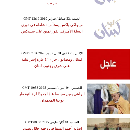
بيروت
GMT 12:19 2019 الجمعة ,22 شباط / فبراير
ميلواكي باكس يستأنف نشاطه في دوري
السلة الأميركي بفوز ثمين على سلتيكس
GMT 07:34 2026 الإثنين ,26 كانون الثاني / يناير
قتيلان ومصابون جراء 14 غارة إسرائيلية
على شرق وجنوب لبنان
GMT 10:53 2025 الخميس ,04 أيلول / سبتمبر
الراعي يعين مجلسا عامًا جديدًا لرهبانية مار
يوحنا المعمدان
GMT 08:30 2025 السبت ,01 آذار/ مارس
إصابة أحمد السقا في وجهه خلال تصوير