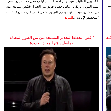
عقد وزير المالية ياسين جابر اجتماعاً تنسيقياً مع مدير مكتب بيروت في
 للوسط
البنك الدولي انريكي ارماس حضره فريق من الخبراء خُصِّص لمتابعة عدد
من المشاريع قيد التنفيذ، وجرى التركيز بشكل خاص على مشروعLEAP ،
(المخصص لإعادة ا...
المزيد
ية
"إكس" تخطط لتحذير المستخدمين من الصور المعدلة
وماسك يلمّح للميزة الجديدة