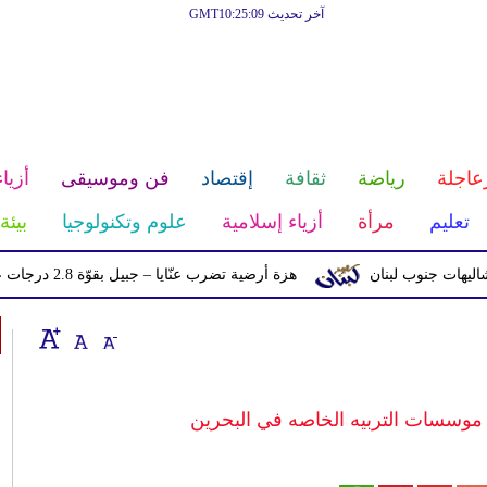
آخر تحديث GMT10:25:09
عاجلة
رياضة
ثقافة
إقتصاد
فن وموسيقى
أزياء
تعليم
مرأة
أزياء إسلامية
علوم وتكنولوجيا
بيئة
جنوب لبنان
هزة أرضية تضرب عنّايا – جبيل بقوّة 2.8 درجات على مقياس ريختر
سسات التربيه الخاصه في البحرين