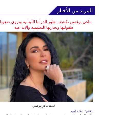
المزيد من الأخبار
ماغي بوغصن تكشف تطور الدراما اللبنانية وتروي صعوب
طفولتها وتجاربها التعليمية والإبداعية
الفنانة ماغي بوغصن
القاهرة ـ لبنان اليوم