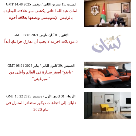
GMT 14:48 2025 السبت ,15 تشرين الثاني / نوفمبر
الملك عبدالله الثاني يكشف سر علاقته الوطيدة
بالرئيس الإندونيسي ويصفها بعلاقة أخوة
GMT 13:46 2021 الإثنين ,01 آذار/ مارس
5 موديلات احزمة لا يجب أن تفارق خزانتكِ أبداً
GMT 08:21 2026 الخميس ,29 كانون الثاني / يناير
"تانغو" أصغر سيارة في العالم وأغلى من
"لمبرغيني"
GMT 18:22 2025 الأربعاء ,31 كانون الأول / ديسمبر
دليلكِ إلى اتجاهات ديكور ستغادر المنازل في
عام 2026