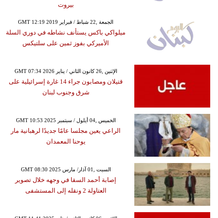
بيروت
GMT 12:19 2019 الجمعة ,22 شباط / فبراير
ميلواكي باكس يستأنف نشاطه في دوري السلة
الأميركي بفوز ثمين على سلتيكس
GMT 07:34 2026 الإثنين ,26 كانون الثاني / يناير
قتيلان ومصابون جراء 14 غارة إسرائيلية على
شرق وجنوب لبنان
GMT 10:53 2025 الخميس ,04 أيلول / سبتمبر
الراعي يعين مجلسا عامًا جديدًا لرهبانية مار
يوحنا المعمدان
GMT 08:30 2025 السبت ,01 آذار/ مارس
إصابة أحمد السقا في وجهه خلال تصوير
العتاولة 2 ونقله إلى المستشفى