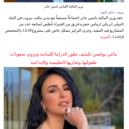
وزير المالية اللبناني ياسين جابر
بيروت ـ لبنان اليوم
عقد وزير المالية ياسين جابر اجتماعاً تنسيقياً مع مدير مكتب بيروت في البنك
الدولي انريكي ارماس حضره فريق من الخبراء خُصِّص لمتابعة عدد من
المشاريع قيد التنفيذ، وجرى التركيز بشكل خاص على مشروعLEAP ،(المخصص
لإعادة ا...
المزيد
ماغي بوغصن تكشف تطور الدراما اللبنانية وتروي صعوبات
طفولتها وتجاربها التعليمية والإبداعية