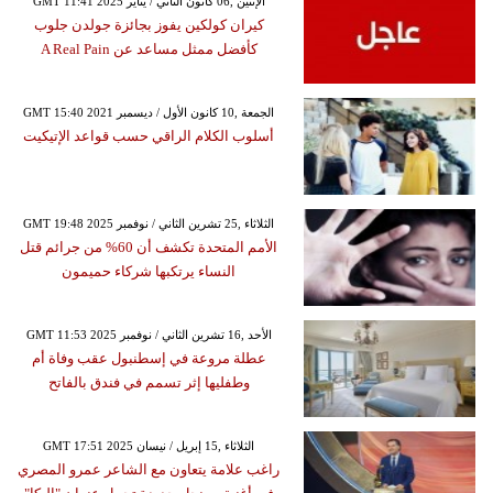
GMT 11:41 2025 الإثنين ,06 كانون الثاني / يناير
كيران كولكين يفوز بجائزة جولدن جلوب
كأفضل ممثل مساعد عن A Real Pain
GMT 15:40 2021 الجمعة ,10 كانون الأول / ديسمبر
أسلوب الكلام الراقي حسب قواعد الإتيكيت
GMT 19:48 2025 الثلاثاء ,25 تشرين الثاني / نوفمبر
الأمم المتحدة تكشف أن 60% من جرائم قتل
النساء يرتكبها شركاء حميمون
GMT 11:53 2025 الأحد ,16 تشرين الثاني / نوفمبر
عطلة مروعة في إسطنبول عقب وفاة أم
وطفليها إثر تسمم في فندق بالفاتح
GMT 17:51 2025 الثلاثاء ,15 إبريل / نيسان
راغب علامة يتعاون مع الشاعر عمرو المصري