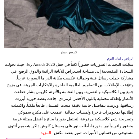
كاريس بشار
الرياض ـ لبنان اليوم
سجّلت النجمات السوريات حضوراً لافتاً في حفل Joy Awards 2026، حيث تحولت
السجادة البنفسجية إلى مساحة استعراض للأناقة الراقية والذوق الرفيع، في
مشاركة حملت رسائل فنية وجمالية عكست مكانة الدراما السورية عربياً.
وتنوّعت الإطلالات بين التصاميم العالمية الفاخرة والابتكارات الجريئة، في مزيج
جمع بين الكلاسيكية والعصرية، وبين الفخامة والأنوثة. كاريس بشار خطفت
الأنظار بإطلالة مخملية باللون الأخضر الزمردي، جاءت بقصة حورية أبرزت
رشاقتها، وتزينت بتفاصيل جانبية دقيقة منحت الفستان طابعاً ملكياً. واكتملت
إطلالتها بمجوهرات فاخرة ولمسات جمالية اعتمدت على مكياج سموكي
وتسريحة شعر كلاسيكية مرفوعة، لتحتفل بفوزها بجائزة أفضل ممثلة عربية
بحضور واثق وأنيق. بدورها، أطلت نور علي بفستان كلوش داكن بتصميم أنثوي
مستوحى من فساتين الأميرات، تميز بقصة مكش...
المزيد