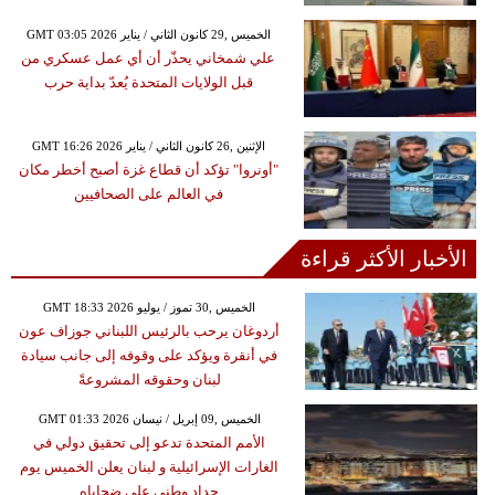
GMT 03:05 2026 الخميس ,29 كانون الثاني / يناير
علي شمخاني يحذّر أن أي عمل عسكري من
قبل الولايات المتحدة يُعدّ بداية حرب
GMT 16:26 2026 الإثنين ,26 كانون الثاني / يناير
"أونروا" تؤكد أن قطاع غزة أصبح أخطر مكان
في العالم على الصحافيين
الأخبار الأكثر قراءة
GMT 18:33 2026 الخميس ,30 تموز / يوليو
أردوغان يرحب بالرئيس اللبناني جوزاف عون
في أنقرة ويؤكد على وقوفه إلى جانب سيادة
لبنان وحقوقه المشروعةً
GMT 01:33 2026 الخميس ,09 إبريل / نيسان
الأمم المتحدة تدعو إلى تحقيق دولي في
الغارات الإسرائيلية و لبنان يعلن الخميس يوم
حداد وطني على ضحاياه