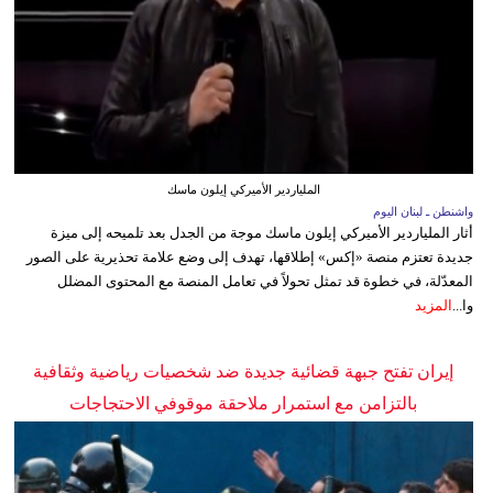
الملياردير الأميركي إيلون ماسك
واشنطن ـ لبنان اليوم
أثار الملياردير الأميركي إيلون ماسك موجة من الجدل بعد تلميحه إلى ميزة
جديدة تعتزم منصة «إكس» إطلاقها، تهدف إلى وضع علامة تحذيرية على الصور
المعدّلة، في خطوة قد تمثل تحولاً في تعامل المنصة مع المحتوى المضلل
وا...
المزيد
إيران تفتح جبهة قضائية جديدة ضد شخصيات رياضية وثقافية
بالتزامن مع استمرار ملاحقة موقوفي الاحتجاجات