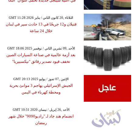
في أغنية سينجل جديدة تحمل عنوان "البكا"
GMT 11:28 2026 الثلاثاء ,20 كانون الثاني / يناير
قتيلان و12 جريحًا في 13 حادث سير في لبنان
خلال 24 ساعة
GMT 18:06 2025 الأحد ,09 تشرين الثاني / نوفمبر
بعد أزمة عالمية في صناعة السيارات الصين
تخفف قيود تصدير رقائق "نيكسبيريا"
GMT 20:13 2025 الإثنين ,07 تموز / يوليو
الجيش الإسرائيلي يهاجم 3 موانئ بحرية
ومحطة كهرباء في اليمن
GMT 10:51 2020 الأحد ,26 إبريل / نيسان
انضمام هند جاد لـ "راديو9090" خلال شهر
رمضان