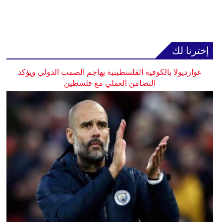
إخترنا لك
غوارديولا بالكوفية الفلسطينية يهاجم الصمت الدولي ويؤكد
التضامن العملي مع فلسطين