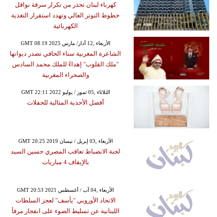
كهرباء لبنان تحذر من تكرار سرقة نواقل
خطوط التوتر العالي وتهدد استقرار التغذية
الكهربائية
GMT 08:19 2025 الأربعاء ,12 آذار/ مارس
الشاعرة المغربية سناء الحافي تصدر ديوانها
"ملك القلوب" إهداءً للملك محمد السادس
والصحراء المغربية
GMT 22:11 2022 الثلاثاء ,05 تموز / يوليو
أفضل الأحذية المثالية للحفلات
GMT 20:25 2019 الأربعاء ,03 إبريل / نيسان
لجنة الانضباط تعاقب المصري حسين السيد
بالإيقاف 4 مباريات
GMT 20:53 2021 الأربعاء ,04 آب / أغسطس
الاتحاد الأوروبي "يأسف" لعجز السلطات
اللبنانية عن تسليط الضوء على انفجار مرفأ