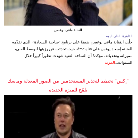
الفنانة ماغي بوغصن
القاهرة ـ لبنان اليوم
حلّت الفنانة ماغي بوغصن ضيفةً على برنامج "صاحبة السعادة"، الذي تقدّمه
الفنانة إسعاد يونس على قناة dmc، حيث تحدثت عن رؤيتها للوسط الفني،
مميزاته وتحدياته، مؤكدةً أن الساحة الفنية شهدت تطوراً كبيراً خلال
السنوات...
المزيد
"إكس" تخطط لتحذير المستخدمين من الصور المعدلة وماسك
يلمّح للميزة الجديدة