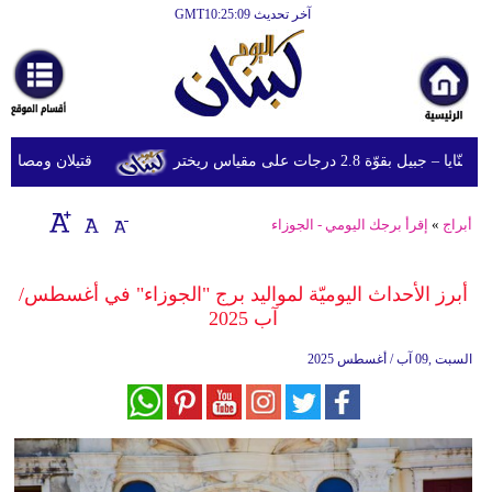
آخر تحديث GMT10:25:09
الرئيسية
أخبارعاجلة
رياضة
ّة 2.8 درجات على مقياس ريختر
قتيلان ومصابون جراء 14 غارة إسرائيلية على شرق وجن
ثقافة
إقتصاد
أبراج
»
إقرأ برجك اليومي - الجوزاء
فن
أبرز الأحداث اليوميّة لمواليد برج "الجوزاء" في أغسطس/
وموسيقى
آب 2025
أزياء
السبت ,09 آب / أغسطس 2025
صحة
وتغذية
سياحة