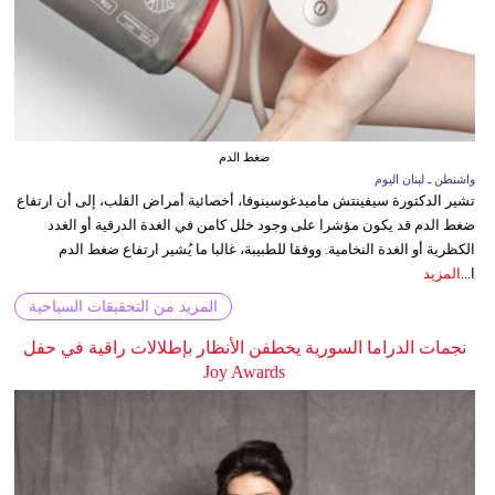
ضغط الدم
واشنطن ـ لبنان اليوم
تشير الدكتورة سيفينتش ماميدغوسينوفا، أخصائية أمراض القلب، إلى أن ارتفاع
ضغط الدم قد يكون مؤشرا على وجود خلل كامن في الغدة الدرقية أو الغدد
الكظرية أو الغدة النخامية. ووفقا للطبيبة، غالبا ما يُشير ارتفاع ضغط الدم
ا...
المزيد
المزيد من التحقيقات السياحية
نجمات الدراما السورية يخطفن الأنظار بإطلالات راقية في حفل
Joy Awards