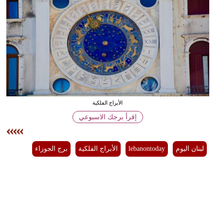
وسفر
ديكور
أخبار
إعلام
تعليم
الأبراج الفلكية
مرأة
إقرأ برجك الاسبوعي
أزياء
إسلامية
لبنان اليوم
lebanontoday
الأبراج الفلكية
برج الجوزاء
علوم
وتكنولوجيا
بيئة