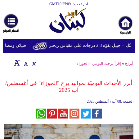
آخر تحديث GMT10:25:09
الرئيسية
أخبارعاجلة
رياضة
ّة 2.8 درجات على مقياس ريختر
قتيلان ومصابون جراء 14 غارة إسرائيلية على شرق وجن
ثقافة
إقتصاد
أبراج
»
إقرأ برجك اليومي - الجوزاء
فن
أبرز الأحداث اليوميّة لمواليد برج "الجوزاء" في أغسطس/
وموسيقى
آب 2025
أزياء
الجمعة ,08 آب / أغسطس 2025
صحة
وتغذية
سياحة