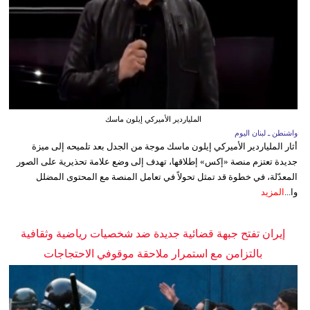
الملياردير الأميركي إيلون ماسك
واشنطن ـ لبنان اليوم
أثار الملياردير الأميركي إيلون ماسك موجة من الجدل بعد تلميحه إلى ميزة
جديدة تعتزم منصة «إكس» إطلاقها، تهدف إلى وضع علامة تحذيرية على الصور
المعدّلة، في خطوة قد تمثل تحولاً في تعامل المنصة مع المحتوى المضلل
وا...
المزيد
إيران تفتح جبهة قضائية جديدة ضد شخصيات رياضية وثقافية
بالتزامن مع استمرار ملاحقة موقوفي الاحتجاجات