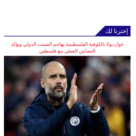
إخترنا لك
غوارديولا بالكوفية الفلسطينية يهاجم الصمت الدولي ويؤكد
التضامن العملي مع فلسطين