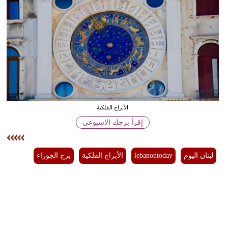
وسفر
ديكور
أخبار
إعلام
تعليم
الأبراج الفلكية
مرأة
إقرأ برجك الاسبوعي
أزياء
إسلامية
لبنان اليوم
lebanontoday
الأبراج الفلكية
برج الجوزاء
علوم
وتكنولوجيا
بيئة