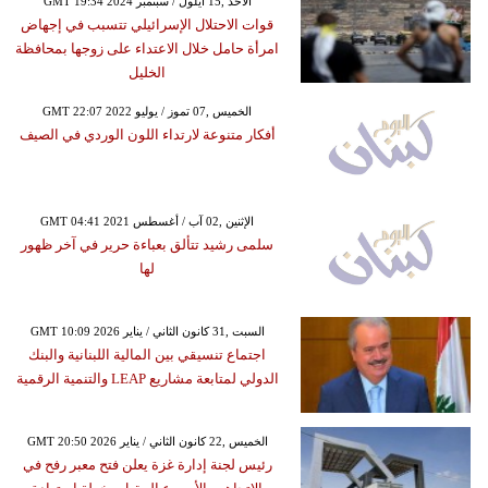
GMT 19:34 2024 الأحد ,15 أيلول / سبتمبر
قوات الاحتلال الإسرائيلي تتسبب في إجهاض
امرأة حامل خلال الاعتداء على زوجها بمحافظة
الخليل
GMT 22:07 2022 الخميس ,07 تموز / يوليو
أفكار متنوعة لارتداء اللون الوردي في الصيف
GMT 04:41 2021 الإثنين ,02 آب / أغسطس
سلمى رشيد تتألق بعباءة حرير في آخر ظهور
لها
GMT 10:09 2026 السبت ,31 كانون الثاني / يناير
اجتماع تنسيقي بين المالية اللبنانية والبنك
الدولي لمتابعة مشاريع LEAP والتنمية الرقمية
GMT 20:50 2026 الخميس ,22 كانون الثاني / يناير
رئيس لجنة إدارة غزة يعلن فتح معبر رفح في