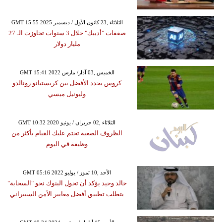
GMT 15:55 2025 الثلاثاء ,23 كانون الأول / ديسمبر
صفقات "أديبك" خلال 3 سنوات تجاوزت الـ 27
مليار دولار
GMT 15:41 2022 الخميس ,03 آذار/ مارس
كروس يحدد الأفضل بين كريستيانو رونالدو
وليونيل ميسي
GMT 10:32 2020 الثلاثاء ,02 حزيران / يونيو
الظروف الصعبة تحتم عليك القيام بأكثر من
وظيفة في اليوم
GMT 05:16 2022 الأحد ,10 تموز / يوليو
خالد وحيد يؤكد أن تحول البنوك نحو "السحابة"
يتطلب تطبيق أفضل معايير الأمن السيبراني