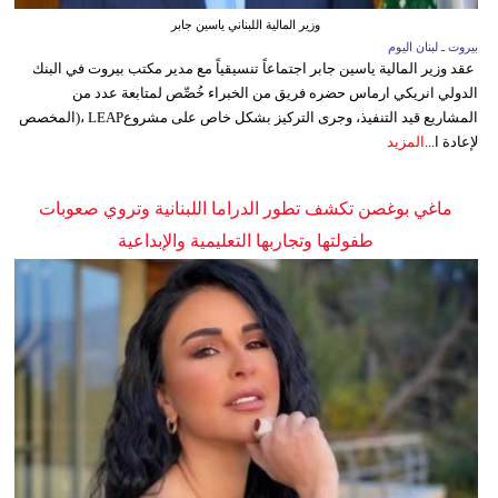
وزير المالية اللبناني ياسين جابر
بيروت ـ لبنان اليوم
عقد وزير المالية ياسين جابر اجتماعاً تنسيقياً مع مدير مكتب بيروت في البنك
الدولي انريكي ارماس حضره فريق من الخبراء خُصِّص لمتابعة عدد من
المشاريع قيد التنفيذ، وجرى التركيز بشكل خاص على مشروعLEAP ،(المخصص
لإعادة ا...
المزيد
ماغي بوغصن تكشف تطور الدراما اللبنانية وتروي صعوبات
طفولتها وتجاربها التعليمية والإبداعية