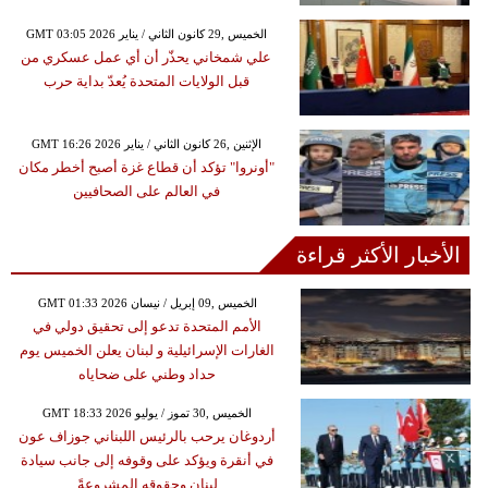
GMT 03:05 2026 الخميس ,29 كانون الثاني / يناير
علي شمخاني يحذّر أن أي عمل عسكري من
قبل الولايات المتحدة يُعدّ بداية حرب
GMT 16:26 2026 الإثنين ,26 كانون الثاني / يناير
"أونروا" تؤكد أن قطاع غزة أصبح أخطر مكان
في العالم على الصحافيين
الأخبار الأكثر قراءة
GMT 01:33 2026 الخميس ,09 إبريل / نيسان
الأمم المتحدة تدعو إلى تحقيق دولي في
الغارات الإسرائيلية و لبنان يعلن الخميس يوم
حداد وطني على ضحاياه
GMT 18:33 2026 الخميس ,30 تموز / يوليو
أردوغان يرحب بالرئيس اللبناني جوزاف عون
في أنقرة ويؤكد على وقوفه إلى جانب سيادة
لبنان وحقوقه المشروعةً