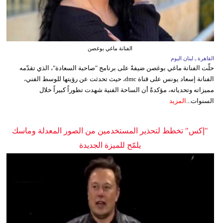
الفنانة ماغي بوغصن
القاهرة ـ لبنان اليوم
حلّت الفنانة ماغي بوغصن ضيفةً على برنامج "صاحبة السعادة"، الذي تقدّمه
الفنانة إسعاد يونس على قناة dmc، حيث تحدثت عن رؤيتها للوسط الفني،
مميزاته وتحدياته، مؤكدةً أن الساحة الفنية شهدت تطوراً كبيراً خلال
السنوات...
المزيد
"إكس" تخطط لتحذير المستخدمين من الصور المعدلة وماسك
يلمّح للميزة الجديدة