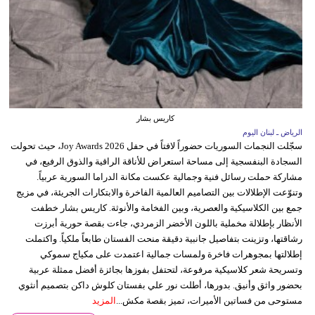
كاريس بشار
الرياض ـ لبنان اليوم
سجّلت النجمات السوريات حضوراً لافتاً في حفل Joy Awards 2026، حيث تحولت
السجادة البنفسجية إلى مساحة استعراض للأناقة الراقية والذوق الرفيع، في
مشاركة حملت رسائل فنية وجمالية عكست مكانة الدراما السورية عربياً.
وتنوّعت الإطلالات بين التصاميم العالمية الفاخرة والابتكارات الجريئة، في مزيج
جمع بين الكلاسيكية والعصرية، وبين الفخامة والأنوثة. كاريس بشار خطفت
الأنظار بإطلالة مخملية باللون الأخضر الزمردي، جاءت بقصة حورية أبرزت
رشاقتها، وتزينت بتفاصيل جانبية دقيقة منحت الفستان طابعاً ملكياً. واكتملت
إطلالتها بمجوهرات فاخرة ولمسات جمالية اعتمدت على مكياج سموكي
وتسريحة شعر كلاسيكية مرفوعة، لتحتفل بفوزها بجائزة أفضل ممثلة عربية
بحضور واثق وأنيق. بدورها، أطلت نور علي بفستان كلوش داكن بتصميم أنثوي
مستوحى من فساتين الأميرات، تميز بقصة مكش...
المزيد