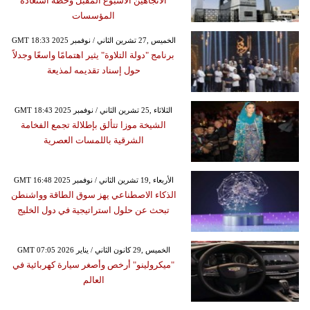
الاتجاهين الأسبوع المقبل وخطة استعادة
المؤسسات
GMT 18:33 2025 الخميس ,27 تشرين الثاني / نوفمبر
برنامج "دولة التلاوة" يثير اهتمامًا واسعًا وجدلاً
حول إسناد تقديمه لمذيعة
GMT 18:43 2025 الثلاثاء ,25 تشرين الثاني / نوفمبر
الشيخة موزا تتألق بإطلالة تجمع الفخامة
الشرقية باللمسات العصرية
GMT 16:48 2025 الأربعاء ,19 تشرين الثاني / نوفمبر
الذكاء الاصطناعي يهز سوق الطاقة وواشنطن
تبحث عن حلول استراتيجية في دول الخليج
GMT 07:05 2026 الخميس ,29 كانون الثاني / يناير
"ميكرولينو" أرخص وأصغر سيارة كهربائية في
العالم