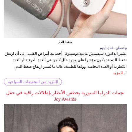
ضغط الدم
واشنطن ـ لبنان اليوم
تشير الدكتورة سيفينتش ماميدغوسينوفا، أخصائية أمراض القلب، إلى أن ارتفاع
ضغط الدم قد يكون مؤشرا على وجود خلل كامن في الغدة الدرقية أو الغدد
الكظرية أو الغدة النخامية. ووفقا للطبيبة، غالبا ما يُشير ارتفاع ضغط الدم
ا...
المزيد
المزيد من التحقيقات السياحية
نجمات الدراما السورية يخطفن الأنظار بإطلالات راقية في حفل
Joy Awards