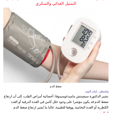
التمثيل الغذائي والسكري
ضغط الدم
واشنطن ـ لبنان اليوم
تشير الدكتورة سيفينتش ماميدغوسينوفا، أخصائية أمراض القلب، إلى أن ارتفاع
ضغط الدم قد يكون مؤشرا على وجود خلل كامن في الغدة الدرقية أو الغدد
الكظرية أو الغدة النخامية. ووفقا للطبيبة، غالبا ما يُشير ارتفاع ضغط الدم
ا...
المزيد