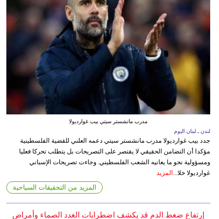
مدرب مانشستر سيتي بيب غوارديولا
لندن ـ لبنان اليوم
جدد بيب غوارديولا مدرب مانشستر سيتي دعمه العلني للقضية الفلسطينية
مؤكدا أن التضامن الحقيقي لا يقتصر على التصريحات بل يتطلب تحركا فعليا
ومسؤولية نحو ما يعانيه الشعب الفلسطيني. وجاءت تصريحات الإسباني
غوارديولا خلا...
المزيد
المزيد من التحقيقات السياحية
إرتفاع ضغط الدم قد يكشف اضطرابات الغدد الصماء وأمراض