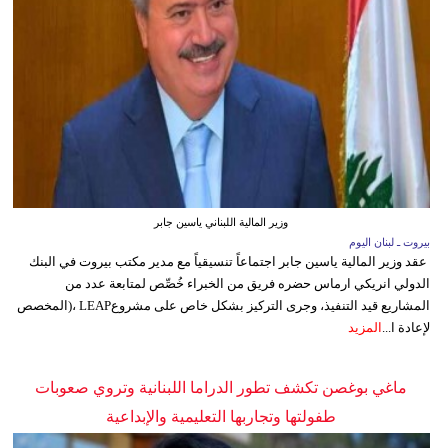
وزير المالية اللبناني ياسين جابر
بيروت ـ لبنان اليوم
عقد وزير المالية ياسين جابر اجتماعاً تنسيقياً مع مدير مكتب بيروت في البنك
الدولي انريكي ارماس حضره فريق من الخبراء خُصِّص لمتابعة عدد من
المشاريع قيد التنفيذ، وجرى التركيز بشكل خاص على مشروعLEAP ،(المخصص
لإعادة ا...
المزيد
ماغي بوغصن تكشف تطور الدراما اللبنانية وتروي صعوبات
طفولتها وتجاربها التعليمية والإبداعية