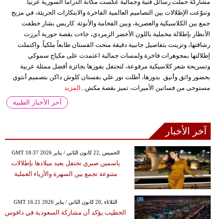
مشاركة حملت رسائل فنية وجمالية عكست مكانة الدراما السورية عربياً.
وتنوّعت الإطلالات بين التصاميم العالمية الفاخرة والابتكارات الجريئة، في مزيج
جمع بين الكلاسيكية والعصرية، وبين الفخامة والأنوثة. كاريس بشار خطفت
الأنظار بإطلالة مخملية باللون الأخضر الزمردي، جاءت بقصة حورية أبرزت
رشاقتها، وتزينت بتفاصيل جانبية دقيقة منحت الفستان طابعاً ملكياً. واكتملت
إطلالتها بمجوهرات فاخرة ولمسات جمالية اعتمدت على مكياج سموكي
وتسريحة شعر كلاسيكية مرفوعة، لتحتفل بفوزها بجائزة أفضل ممثلة عربية
بحضور واثق وأنيق. بدورها، أطلت نور علي بفستان كلوش داكن بتصميم أنثوي
مستوحى من فساتين الأميرات، تميز بقصة مكش...
المزيد
آخر الأخبار الطبية
آخر الأخبار
GMT 18:37 2026 الخميس ,22 كانون الثاني / يناير
ياسمين صبري تحتفل بعيد ميلادها بإطلالات
متنوعة تجمع بين السهرة والأزياء العملية
GMT 16:21 2026 الثلاثاء ,20 كانون الثاني / يناير
الخطيب يؤكد أن مشاركة السعودية في دافوس