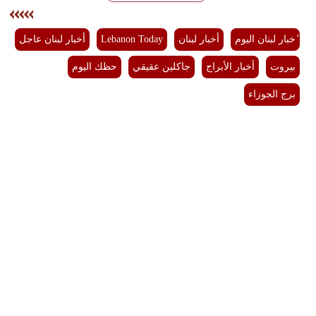
مدوَّنات
ٔخبار لبنان اليوم
أخبار لبنان
Lebanon Today
أخبار لبنان عاجل
أبراج
بيروت
أخبار الأبراج
جاكلين عقيقي
حظك اليوم
فيديو
برج الجوزاء
سيارات