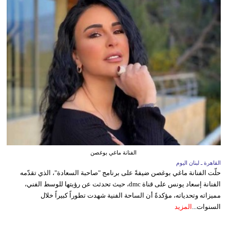
الفنانة ماغي بوغصن
القاهرة ـ لبنان اليوم
حلّت الفنانة ماغي بوغصن ضيفةً على برنامج "صاحبة السعادة"، الذي تقدّمه
الفنانة إسعاد يونس على قناة dmc، حيث تحدثت عن رؤيتها للوسط الفني،
مميزاته وتحدياته، مؤكدةً أن الساحة الفنية شهدت تطوراً كبيراً خلال
السنوات...
المزيد