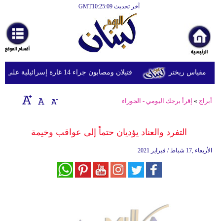
آخر تحديث GMT10:25:09
الرئيسية
أخبارعاجلة
رياضة
قتيلان ومصابون جراء 14 غارة إسرائيلية على شرق وجنوب لبنان
ثقافة
إقتصاد
أبراج
»
إقرأ برجك اليومي - الجوزاء
فن
التفرد والعناد يؤديان حتماً إلى عواقب وخيمة
وموسيقى
الأربعاء ,17 شباط / فبراير 2021
أزياء
صحة
وتغذية
سياحة