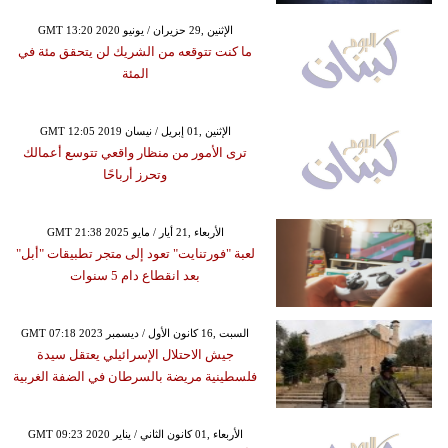
GMT 13:20 2020 الإثنين ,29 حزيران / يونيو
ما كنت تتوقعه من الشريك لن يتحقق مئة في
المئة
GMT 12:05 2019 الإثنين ,01 إبريل / نيسان
ترى الأمور من منظار واقعي تتوسع أعمالك
وتحرز أرباحًا
GMT 21:38 2025 الأربعاء ,21 أيار / مايو
لعبة "فورتنايت" تعود إلى متجر تطبيقات "أبل"
بعد انقطاع دام 5 سنوات
GMT 07:18 2023 السبت ,16 كانون الأول / ديسمبر
جيش الاحتلال الإسرائيلي يعتقل سيدة
فلسطينية مريضة بالسرطان في الضفة الغربية
GMT 09:23 2020 الأربعاء ,01 كانون الثاني / يناير