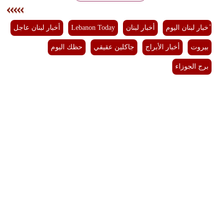
مدوَّنات
ٔخبار لبنان اليوم
أخبار لبنان
Lebanon Today
أخبار لبنان عاجل
أبراج
بيروت
أخبار الأبراج
جاكلين عقيقي
حظك اليوم
فيديو
برج الجوزاء
سيارات