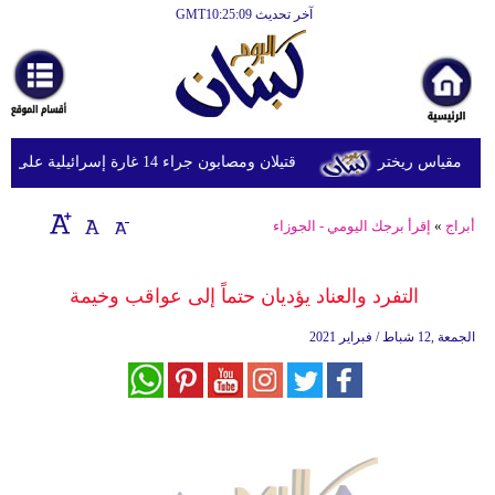
آخر تحديث GMT10:25:09
الرئيسية
أخبارعاجلة
رياضة
قتيلان ومصابون جراء 14 غارة إسرائيلية على شرق وجنوب لبنان
ثقافة
إقتصاد
أبراج
»
إقرأ برجك اليومي - الجوزاء
فن
التفرد والعناد يؤديان حتماً إلى عواقب وخيمة
وموسيقى
الجمعة ,12 شباط / فبراير 2021
أزياء
صحة
وتغذية
سياحة