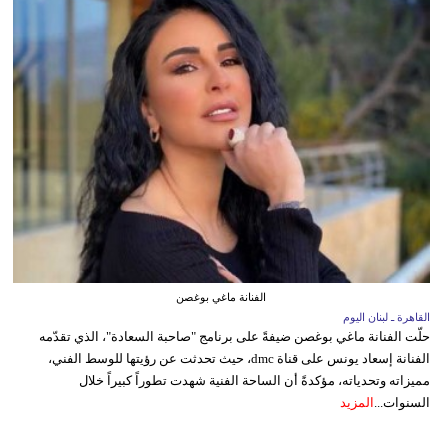
الفنانة ماغي بوغصن
القاهرة ـ لبنان اليوم
حلّت الفنانة ماغي بوغصن ضيفةً على برنامج "صاحبة السعادة"، الذي تقدّمه
الفنانة إسعاد يونس على قناة dmc، حيث تحدثت عن رؤيتها للوسط الفني،
مميزاته وتحدياته، مؤكدةً أن الساحة الفنية شهدت تطوراً كبيراً خلال
السنوات...
المزيد