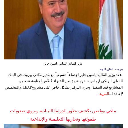
وزير المالية اللبناني ياسين جابر
بيروت ـ لبنان اليوم
عقد وزير المالية ياسين جابر اجتماعاً تنسيقياً مع مدير مكتب بيروت في البنك
الدولي انريكي ارماس حضره فريق من الخبراء خُصِّص لمتابعة عدد من
المشاريع قيد التنفيذ، وجرى التركيز بشكل خاص على مشروعLEAP ،(المخصص
لإعادة ا...
المزيد
ماغي بوغصن تكشف تطور الدراما اللبنانية وتروي صعوبات
طفولتها وتجاربها التعليمية والإبداعية