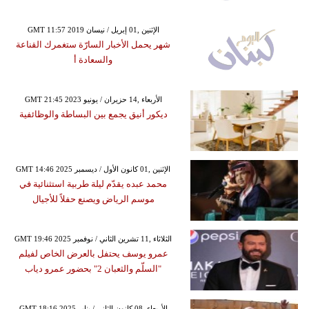
GMT 11:57 2019 الإثنين ,01 إبريل / نيسان
شهر يحمل الأخبار السارّة ستغمرك القناعة
والسعادة أ
GMT 21:45 2023 الأربعاء ,14 حزيران / يونيو
ديكور أنيق يجمع بين البساطة والوظائفية
GMT 14:46 2025 الإثنين ,01 كانون الأول / ديسمبر
محمد عبده يقدّم ليلة طربية استثنائية في
موسم الرياض ويصنع حفلاً للأجيال
GMT 19:46 2025 الثلاثاء ,11 تشرين الثاني / نوفمبر
عمرو يوسف يحتفل بالعرض الخاص لفيلم
"السلّم والثعبان 2" بحضور عمرو دياب
GMT 18:16 2025 الأربعاء ,08 كانون الثاني / يناير