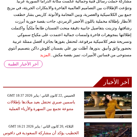
مشاركة حملت رسائل فنية وجمالية عكست مكانة الدراما السورية عربياً.
وتنوّعت الإطلالات بين التصاميم العالمية الفاخرة والابتكارات الجريئة، في مزيج
جمع بين الكلاسيكية والعصرية، وبين الفخامة والأنوثة. كاريس بشار خطفت
الأنظار بإطلالة مخملية باللون الأخضر الزمردي، جاءت بقصة حورية أبرزت
رشاقتها، وتزينت بتفاصيل جانبية دقيقة منحت الفستان طابعاً ملكياً. واكتملت
إطلالتها بمجوهرات فاخرة ولمسات جمالية اعتمدت على مكياج سموكي
وتسريحة شعر كلاسيكية مرفوعة، لتحتفل بفوزها بجائزة أفضل ممثلة عربية
بحضور واثق وأنيق. بدورها، أطلت نور علي بفستان كلوش داكن بتصميم أنثوي
مستوحى من فساتين الأميرات، تميز بقصة مكش...
المزيد
آخر الأخبار الطبية
آخر الأخبار
GMT 18:37 2026 الخميس ,22 كانون الثاني / يناير
ياسمين صبري تحتفل بعيد ميلادها بإطلالات
متنوعة تجمع بين السهرة والأزياء العملية
GMT 16:21 2026 الثلاثاء ,20 كانون الثاني / يناير
الخطيب يؤكد أن مشاركة السعودية في دافوس