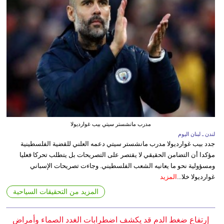
مدرب مانشستر سيتي بيب غوارديولا
لندن ـ لبنان اليوم
جدد بيب غوارديولا مدرب مانشستر سيتي دعمه العلني للقضية الفلسطينية
مؤكدا أن التضامن الحقيقي لا يقتصر على التصريحات بل يتطلب تحركا فعليا
ومسؤولية نحو ما يعانيه الشعب الفلسطيني. وجاءت تصريحات الإسباني
غوارديولا خلا...
المزيد
المزيد من التحقيقات السياحية
إرتفاع ضغط الدم قد يكشف اضطرابات الغدد الصماء وأمراض