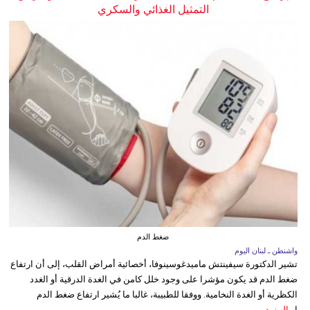
التمثيل الغذائي والسكري
ضغط الدم
واشنطن ـ لبنان اليوم
تشير الدكتورة سيفينتش ماميدغوسينوفا، أخصائية أمراض القلب، إلى أن ارتفاع
ضغط الدم قد يكون مؤشرا على وجود خلل كامن في الغدة الدرقية أو الغدد
الكظرية أو الغدة النخامية. ووفقا للطبيبة، غالبا ما يُشير ارتفاع ضغط الدم
ا...
المزيد