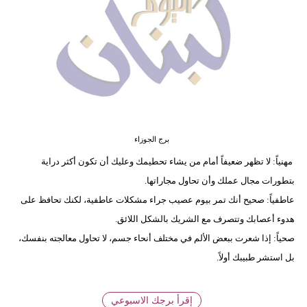
وسفر
ديكور
أخبار
إعلام
تعليم
برج الجوزاء
مرأة
مهنياً: لا تظهر ضعيفاً أمام من يشاء تحطيمك وعليك أن تكون أكثر دراية
بتطورات مجال عملك وأن تحاول مجاراتها.
أزياء
عاطفياً: صحيح أنك تمر بيوم عصيب جراء مشكلات عاطفية، لكنك تحافظ على
إسلامية
هدوء أعصابك وتتصرف مع الشريك بالشكل اللائق.
علوم
صحياً: إذا شعرت ببعض الألم في مختلف أنحاء جسم، لا تحاول معالجته بنفسك،
وتكنولوجيا
بل استشر طبيبك أولاً.
بيئة
إقرأ برجك الاسبوعي