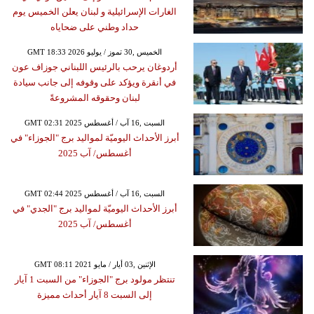
الغارات الإسرائيلية و لبنان يعلن الخميس يوم
حداد وطني على ضحاياه
GMT 18:33 2026 الخميس ,30 تموز / يوليو
أردوغان يرحب بالرئيس اللبناني جوزاف عون
في أنقرة ويؤكد على وقوفه إلى جانب سيادة
لبنان وحقوقه المشروعةً
GMT 02:31 2025 السبت ,16 آب / أغسطس
أبرز الأحداث اليوميّة لمواليد برج "الجوزاء" في
أغسطس/ آب 2025
GMT 02:44 2025 السبت ,16 آب / أغسطس
أبرز الأحداث اليوميّة لمواليد برج "الجدي" في
أغسطس/ آب 2025
GMT 08:11 2021 الإثنين ,03 أيار / مايو
تنتظر مولود برج "الجوزاء" من السبت 1 آيار
إلى السبت 8 آيار أحداث مميزة