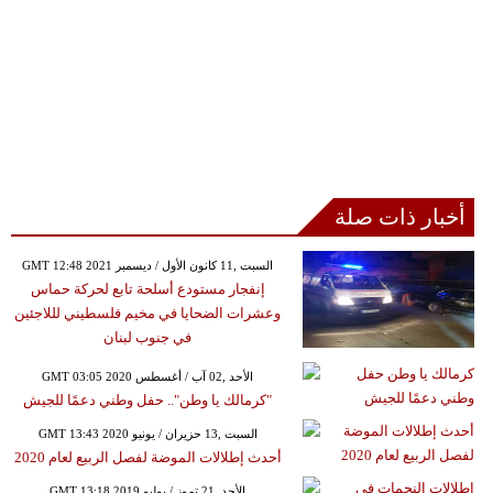
أخبار ذات صلة
GMT 12:48 2021 السبت ,11 كانون الأول / ديسمبر
إنفجار مستودع أسلحة تابع لحركة حماس
وعشرات الضحايا في مخيم فلسطيني لللاجئين
في جنوب لبنان
GMT 03:05 2020 الأحد ,02 آب / أغسطس
"كرمالك يا وطن".. حفل وطني دعمًا للجيش
GMT 13:43 2020 السبت ,13 حزيران / يونيو
أحدث إطلالات الموضة لفصل الربيع لعام 2020
GMT 13:18 2019 الأحد ,21 تموز / يوليو