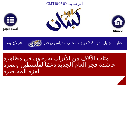
آخر تحديث GMT10:25:09
الرئيسية
أخبارعاجلة
رياضة
ل بقوّة 2.8 درجات على مقياس ريختر
قتيلان ومصابون جراء 14 غارة إسرائيلية على
ثقافة
إقتصاد
مئات الآلاف من الأتراك يخرجون في مظاهرة
حاشدة فجر العام الجديد دعمًا لفلسطين ونصرة
فن
لغزة المحاصرة
وموسيقى
أزياء
صحة
وتغذية
سياحة