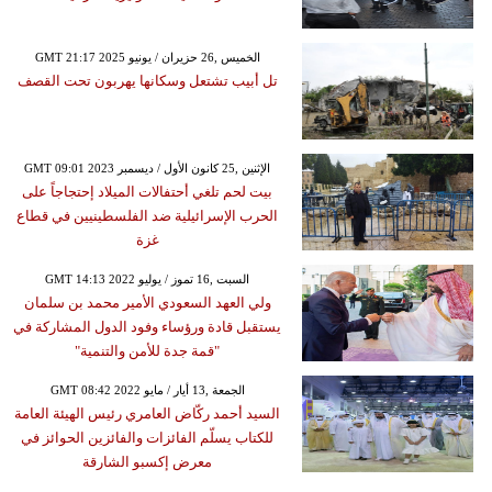
GMT 21:17 2025 الخميس ,26 حزيران / يونيو
تل أبيب تشتعل وسكانها يهربون تحت القصف
GMT 09:01 2023 الإثنين ,25 كانون الأول / ديسمبر
بيت لحم تلغي أحتفالات الميلاد إحتجاجاً على
الحرب الإسرائيلية ضد الفلسطينيين في قطاع
غزة
GMT 14:13 2022 السبت ,16 تموز / يوليو
ولي العهد السعودي الأمير محمد بن سلمان
يستقبل قادة ورؤساء وفود الدول المشاركة في
"قمة جدة للأمن والتنمية"
GMT 08:42 2022 الجمعة ,13 أيار / مايو
السيد أحمد ركّاض العامري رئيس الهيئة العامة
للكتاب يسلّم الفائزات والفائزين الحوائز في
معرض إكسبو الشارقة