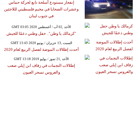
إنفجار مستودع أسلحة تابع لحركة حماس
وعشرات الضحايا في مخيم فلسطيني لللاجئين
في جنوب لبنان
GMT 03:05 2020 الأحد ,02 آب / أغسطس
"كرمالك يا وطن".. حفل وطني دعمًا للجيش
GMT 13:43 2020 السبت ,13 حزيران / يونيو
أحدث إطلالات الموضة لفصل الربيع لعام 2020
GMT 13:18 2019 الأحد ,21 تموز / يوليو
إطلالات النجمات في زفاف ابن إيلي صعب
والعروس تسحر العيون