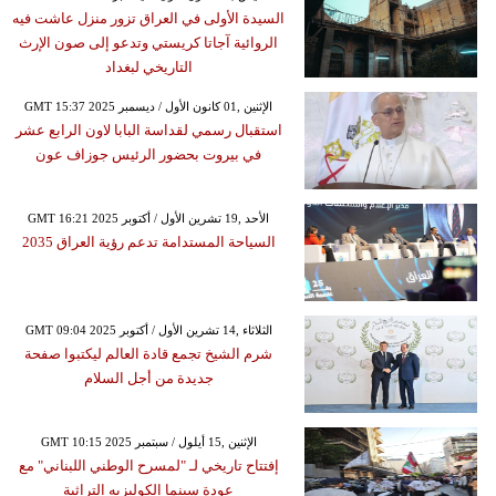
السيدة الأولى في العراق تزور منزل عاشت فيه
الروائية آجاتا كريستي وتدعو إلى صون الإرث
التاريخي لبغداد
GMT 15:37 2025 الإثنين ,01 كانون الأول / ديسمبر
استقبال رسمي لقداسة البابا لاون الرابع عشر
في بيروت بحضور الرئيس جوزاف عون
GMT 16:21 2025 الأحد ,19 تشرين الأول / أكتوبر
السياحة المستدامة تدعم رؤية العراق 2035
GMT 09:04 2025 الثلاثاء ,14 تشرين الأول / أكتوبر
شرم الشيخ تجمع قادة العالم ليكتبوا صفحة
جديدة من أجل السلام
GMT 10:15 2025 الإثنين ,15 أيلول / سبتمبر
إفتتاح تاريخي لـ "لمسرح الوطني اللبناني" مع
عودة سينما الكوليزيه التراثية