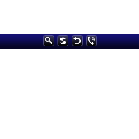
الرئيسية
أخبارعاجلة
رياضة
ثقافة
إقتصاد
فن
وموسيقى
أزياء
صحة وتغذية
سياحة وسفر
ديكور
أخبار
إعلام
تعليم
مرأة
علوم وتكنولوجيا
بيئة
مدونات
أبراج
فيديو
سيارات
<
Maintained and developed by Arabs Today Group SAL