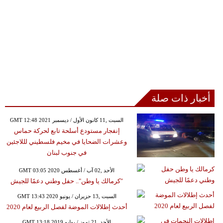
أخبار ذات صلة
GMT 12:48 2021 السبت ,11 كانون الأول / ديسمبر
إنفجار مستودع أسلحة تابع لحركة حماس
وعشرات الضحايا في مخيم فلسطيني لللاجئين
في جنوب لبنان
GMT 03:05 2020 الأحد ,02 آب / أغسطس
"كرمالك يا وطن".. حفل وطني دعمًا للجيش
GMT 13:43 2020 السبت ,13 حزيران / يونيو
أحدث إطلالات الموضة لفصل الربيع لعام 2020
GMT 13:18 2019 الأحد ,21 تموز / يوليو