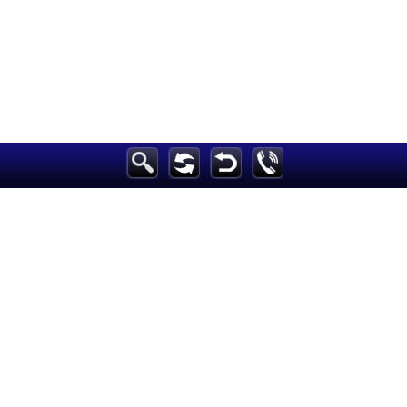
الرئيسية
أخبارعاجلة
رياضة
ثقافة
إقتصاد
فن
وموسيقى
أزياء
صحة وتغذية
سياحة وسفر
ديكور
أخبار
إعلام
تعليم
مرأة
علوم وتكنولوجيا
بيئة
مدونات
أبراج
فيديو
سيارات