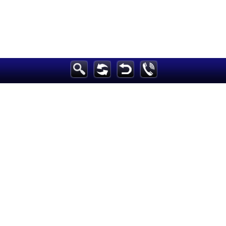
الرئيسية
أخبارعاجلة
رياضة
ثقافة
إقتصاد
فن
وموسيقى
أزياء
صحة وتغذية
سياحة وسفر
ديكور
أخبار
إعلام
تعليم
مرأة
علوم وتكنولوجيا
بيئة
مدونات
أبراج
فيديو
سيارات
<
Maintained and developed by Arabs Today Group SAL