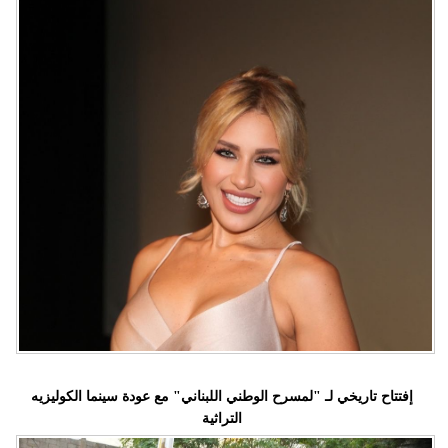
إفتتاح تاريخي لـ "لمسرح الوطني اللبناني" مع عودة سينما الكوليزيه
التراثية