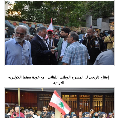
إفتتاح تاريخي لـ "لمسرح الوطني اللبناني" مع عودة سينما الكوليزيه
التراثية