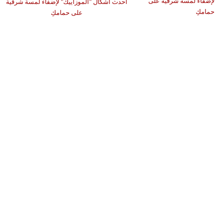
أحدث أشكال "الموزاييك" لإضفاء لمسة شرقية
على حمامكِ