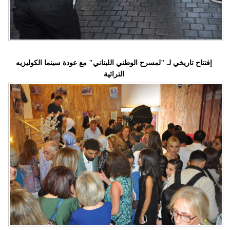
إفتتاح تاريخي لـ "لمسرح الوطني اللبناني" مع عودة سينما الكوليزيه
التراثية