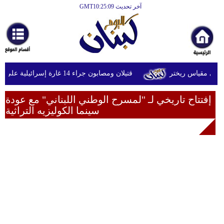
آخر تحديث GMT10:25:09
الرئيسية
أخبارعاجلة
رياضة
قتيلان ومصابون جراء 14 غارة إسرائيلية على شرق وجنوب لبنان
ثقافة
إقتصاد
إفتتاح تاريخي لـ "لمسرح الوطني اللبناني" مع عودة
سينما الكوليزيه التراثية
فن
وموسيقى
أزياء
صحة
وتغذية
سياحة