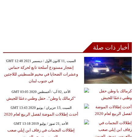
أخبار ذات صلة
GMT 12:48 2021 السبت ,11 كانون الأول / ديسمبر
إنفجار مستودع أسلحة تابع لحركة حماس
وعشرات الضحايا في مخيم فلسطيني لللاجئين
في جنوب لبنان
GMT 03:05 2020 الأحد ,02 آب / أغسطس
"كرمالك يا وطن".. حفل وطني دعمًا للجيش
GMT 13:43 2020 السبت ,13 حزيران / يونيو
أحدث إطلالات الموضة لفصل الربيع لعام 2020
GMT 13:18 2019 الأحد ,21 تموز / يوليو
إطلالات النجمات في زفاف ابن إيلي صعب
والعروس تسحر العيون