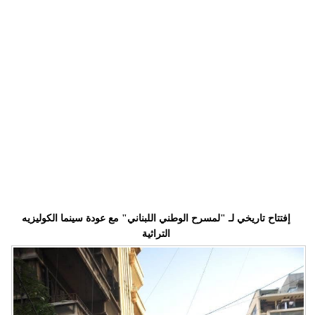
وسفر
ديكور
أخبار
إعلام
تعليم
مرأة
أزياء
إسلامية
إفتتاح تاريخي لـ "لمسرح الوطني اللبناني" مع عودة سينما الكوليزيه
التراثية
علوم
وتكنولوجيا
بيئة