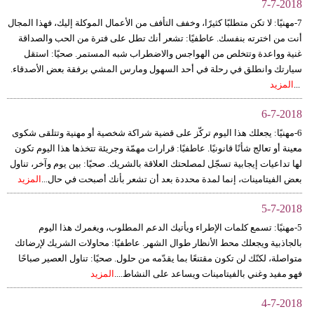
7-7-2018
7-مهنيًا: لا تكن متطلبًا كثيرًا، وخفف التأفف من الأعمال الموكلة إليك، فهذا المجال
أنت من اخترته بنفسك. عاطفيًا: تشعر أنك تطل على فترة من الحب والصداقة
غنية وواعدة وتتخلص من الهواجس والاضطراب شبه المستمر. صحيًا: استقل
سيارتك وانطلق في رحلة في أحد السهول ومارس المشي برفقة بعض الأصدقاء.
...
المزيد
6-7-2018
6-مهنيًا: يجعلك هذا اليوم تركّز على قضية شراكة شخصية أو مهنية وتتلقى شكوى
معينة أو تعالج شأنًا قانونيًا. عاطفيًا: قرارات مهمّة وجريئة تتخذها هذا اليوم تكون
لها تداعيات إيجابية تسجّل لمصلحتك العلاقة بالشريك. صحيًا: بين يوم وآخر، تناول
بعض الفيتامينات، إنما لمدة محددة بعد أن تشعر بأنك أصبحت في حال...
المزيد
5-7-2018
5-مهنيًا: تسمع كلمات الإطراء ويأتيك الدعم المطلوب، ويغمرك هذا اليوم
بالجاذبية ويجعلك محط الأنظار طوال الشهر. عاطفيًا: محاولات الشريك لإرضائك
متواصلة، لكنّك لن تكون مقتنعًا بما يقدّمه من حلول. صحيًا: تناول العصير صباحًا
فهو مفيد وغني بالفيتامينات ويساعد على النشاط....
المزيد
4-7-2018