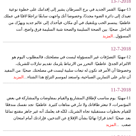
13-7-2018
13-مهنيًا: القمر الجديد في برج السرطان يشير إلى إقدامك على خطوة نوعية
تعيدك إلى دائرة الضوء مجددًا، وخصوصا أنك واجهت سابقًا تراجعًا لافتًا في عملك.
عاطفيًا: يبتسم الحب ويلتقيك في أي مكان، فيأخذك إلى عالم جديد ويهزّك من
الداخل. صحيًا: بين الصحة السليمة والصحة شبة السليمة فرق واضح، أنت
المسؤول...
المزيد
12-7-2018
12-مهنيًا: التصرّفات غير المسؤولة ليست في مصلحتك، فالمطلوب اليوم هو
الالتزام الجديّ. عاطفيًا: التحرر من الارتباط يلزمك تقديم تنازلات للشريك،
وخصوصًا أن الأمر قد تكون له تبعات سلبية ليست في مصلحتك. صحيًا: من المفيد
أن تثابر على التمارين الصباحية، واستعد لموسم التزلج هذا الشتاء....
المزيد
11-7-2018
11-مهنيًا: يوم مناسب لإطلاق المشاريع والقيام بمفاوضات والمشاركة في بعض
المؤتمرات، لا تبعثر طاقاتك ولا تدُر في متاهات كثيرة. عاطفيًا: تجد نفسك مندفعًا
للقيام بخطوات مستقبلية تجاه الشريك، لكنّه قد يعلمك أنه غير جاهز مقتنع تمامًا
بعد. صحيًا: اتخذ قرارًا نهائيًا بشأن الإقلاع عن التدخين، فإرادتك أمام امتحان
صعب. ...
المزيد