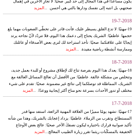
يكون مساعدًا في هذا المجال إلى حد كبير. صحيًا: لا تجارِ الآخرين في إهمال
صحتهم، بل انتبه إلى نفسك ودارها بالتي هي أحسن. ...
المزيد
19-7-2018
19-مهنيًا: لا تدع القلق يسيطر عليك، فأنت قادر على تخطّي الصعوبات مهما بلغ
حجمها. عاطفيًا: الشريك يحتاج إلى دعمك هذا اليوم، فلا تتردّد لأنّ نجاحه يرتد
إيجابًا على علاقتكما. صحيًا: تأخذ استراحة لك لترى بعض الأصدقاء أو عائلتك
وممارسة أنشطة رياضية مفيدة. ...
المزيد
18-7-2018
18-مهنيًا: يعدك هذا اليوم بفرصة تتاح لك لإطلاق مشروع أو للبدء بعمل جديد،
وتتخلص من مشكلة عالقة. عاطفيًا: من الأفضل أن تعالج المسائل العالقة مع
الشريك، المماطلة قد توصلكما إلى نتائج غير مضمونة. صحيًا: تقدم على شيء
مختلف أو تدور الأحداث بسرعة نحو مناخ أكثر إيجابية ووعدًا. ...
المزيد
17-7-2018
17-مهنيًا: تشهد يومًا مميزًا من العلاقة المهنية الرائعة، استفد منها قدر
المستطاع، وتقرب من الزملاء. عاطفيًا: يزداد إعجابك بالشريك، وهذا من شأنه
تأكيد صوابية قرارك باختياره ليكون نصفكَ الآخر. صحيًا: عالج بعض الأوجاع
الخفيفة بالمسكّنات ريثما تقرر زيارة الطبيب المعالج....
المزيد