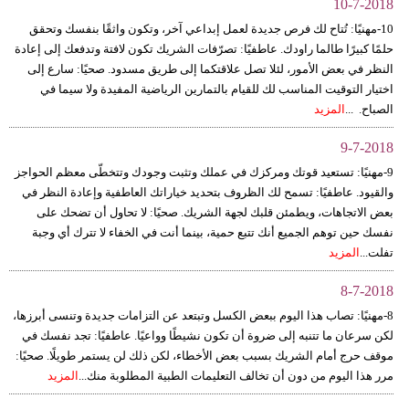
10-7-2018
10-مهنيًا: تُتاح لك فرص جديدة لعمل إبداعي آخر، وتكون واثقًا بنفسك وتحقق
حلمًا كبيرًا طالما راودك. عاطفيًا: تصرّفات الشريك تكون لافتة وتدفعك إلى إعادة
النظر في بعض الأمور، لئلا تصل علاقتكما إلى طريق مسدود. صحيًا: سارع إلى
اختيار التوقيت المناسب لك للقيام بالتمارين الرياضية المفيدة ولا سيما في
الصباح. ...
المزيد
9-7-2018
9-مهنيًا: تستعيد قوتك ومركزك في عملك وتثبت وجودك وتتخطّى معظم الحواجز
والقيود. عاطفيًا: تسمح لك الظروف بتحديد خياراتك العاطفية وإعادة النظر في
بعض الاتجاهات، ويطمئن قلبك لجهة الشريك. صحيًا: لا تحاول أن تضحك على
نفسك حين توهم الجميع أنك تتبع حمية، بينما أنت في الخفاء لا تترك أي وجبة
تفلت...
المزيد
8-7-2018
8-مهنيًا: تصاب هذا اليوم ببعض الكسل وتبتعد عن التزامات جديدة وتنسى أبرزها،
لكن سرعان ما تتنبه إلى ضروة أن تكون نشيطًا وواعيًا. عاطفيًا: تجد نفسك في
موقف حرج أمام الشريك بسبب بعض الأخطاء، لكن ذلك لن يستمر طويلًا. صحيًا:
مرر هذا اليوم من دون أن تخالف التعليمات الطبية المطلوبة منك...
المزيد