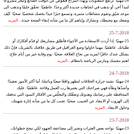
26-مهنيًا: ترتفع المعنويات ويهدأ المزاج فتعوّض عن الوقت الضائع وتنجز مشروعا
لتبدأ آخر، أو تذهب في اتجاهات جديدة أكثر وعدًا. عاطفيًا: تحقّق حلمًا وتذهب الى
موعد شيّق وتقوم بنشاطات مثمرة، وتسمع خبرًا جيدًا يخصك شخصيًا. صحيًا: كيّف
وضعك مع محيطك، وتشارك وإياهم كل ما من شأنه إبقاء الصحة جيدة....
المزيد
25-7-2018
25-مهنيًا: إذا أردت الاستفادة من الأجواء فأطلق مشاريعك او قدّم أفكارك أو
طلباتك. عاطفيًا: مهما حاولوا وضع العراقيل في طريق علاقتك بالشريك، فإنّ ذلك
يشكل عندك حافزًا لمزيد من نجاح العلاقة. صحيًا: يوم وقاية خير من أيام علاج،
اهتم بنفسك ومارس الرياضة بانتظام....
المزيد
24-7-2018
24-مهنيًا: تشتد حرارة الخلافات لتظهر واقعًا صعبًا وبائسًا، أما أكثر الأمور تعقيدًا
وأشدّها وطأة فهي صراحتك التي يعتبرها رب العمل وقاحة. عاطفيًا: عليك
المحافظة على رصانتك وهدوئك وتعقّلك والتخلّص من الأفكار السود التي تدفعك
إلى الهروب أو الابتعاد عن الحبيب. صحيًا: تجنب كل ما من شأنه إثارة شهيتك،
وحاول الابتعاد...
المزيد
23-7-2018
23-مهنيًا: تواجه بعض العثرات وتجبر إلى مضاعفة الجهود لكي تنجح خطواتك،