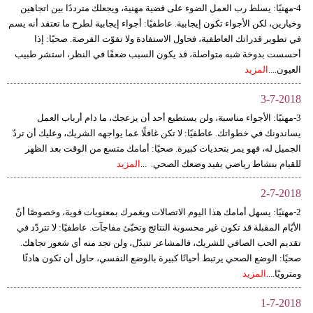
4-مهنيًا: يسلط رب العمل الضوء على قضية مهنية، ويجعلك مترددًا بين اتجاهين
وخيارين، لكن الأجواء تكون إيجابية. عاطفيًا: أجواء إيجابية لطرح ما تعتقد أنه يسم
في تطوير قدراتك العاطفية، فحاول الاستفادة ولا تفوّت الفرصة. صحيًا: إذا
أحسست بدوخة شبه متواصلة، قد يكون السبب ضعفًا في النظر، استشر طبيب
العيون....
المزيد
3-7-2018
3-مهنيًا: الأجواء مناسبة، ولن يستطيع أحد أن يزعجك، ما دام أرباب العمل
يساندونك في خطواتك. عاطفيًا: لا تكن غافلًا عما يواجهه الشريك، وعليك أن تردّ
الجميل له، فهو يمر بتحديات كبيرة. صحيًا: أمامك متسع من الوقت بعد الظهر
للقيام بنشاط رياضي يفيد وضعك الصحي. ...
المزيد
2-7-2018
2-مهنيًا: يسهل أمامك هذا اليوم الاتصالات ويغمرك بمعنويات قوية، وخصوصًا أنّ
الأيّام المقبلة قد تكون غير محسوبة النتائج وتخبّئ مفاجآت. عاطفيًا: لا تتردّد في
تقديم الحب الصافي للشريك، فالمشاعر تتبدّل، ولن تجد منه أي شعور تجاهك.
صحيًا: الوضع الصحي يرتبط أحيانًا كبيرة بالوضع النفسي، حاول أن تكون هادئًا
ومترويًا....
المزيد
1-7-2018