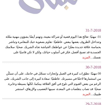
وسفر
ديكور
أخبار
31-7-2018
إعلام
31- مهنيًا: تعالج هذا اليوم قضية أو شراكة معينة، وتهتم أيضًا بشؤون مهنية ملحّة
وتتداخل الظروف بعضها ببعض. عاطفيًا: تقاوم بصعوبة حبك للمغامرة وتباشر
تعليم
بحماسة علاقة جديدة معبّرًا عن عواطفك الجياشة تجاه الشريك. صحيًا: سلامتك
الجسدية قد تصبح أفضل، فكر في أسلوب حياتك، ولكن لا تكن قاسيًا على
مرأة
نفسك....
المزيد
أزياء
30-7-2018
إسلامية
30-مهنيًا: تطوّرات كبيرة في العمل وإنجازات تسجّل في خانتك، على أن تتمكّن
من استثمارها لاحقًا في مسيرتك. عاطفيًا: سعادة كبيرة إلى جانب الشريك، على
علوم
الرغم من بعض الغيوم التي تلوح في أفق العلاقة بينكما، لكنّها بسيطة وعابرة.
وتكنولوجيا
صحيًا: قد تصاب بتقلصات في المعدة، سببها التعصيب والإرهاق، استشر
طبيبك....
المزيد
بيئة
29-7-2018