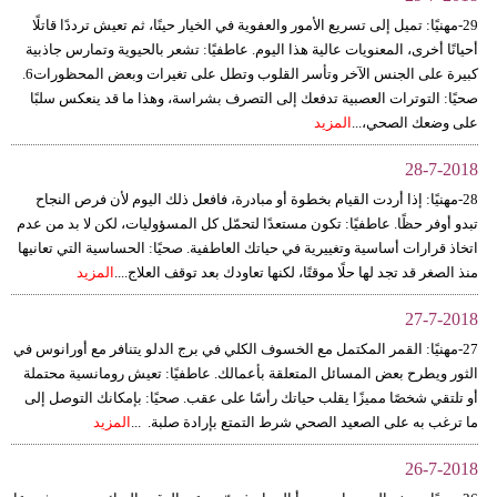
مدوَّنات
29-مهنيًا: تميل إلى تسريع الأمور والعفوية في الخيار حينًا، ثم تعيش ترددًا قاتلًا
أحيانًا أخرى، المعنويات عالية هذا اليوم. عاطفيًا: تشعر بالحيوية وتمارس جاذبية
أبراج
كبيرة على الجنس الآخر وتأسر القلوب وتطل على تغيرات وبعض المحظورات6.
صحيًا: التوترات العصبية تدفعك إلى التصرف بشراسة، وهذا ما قد ينعكس سلبًا
فيديو
على وضعك الصحي،...
المزيد
سيارات
28-7-2018
28-مهنيًا: إذا أردت القيام بخطوة أو مبادرة، فافعل ذلك اليوم لأن فرص النجاح
تبدو أوفر حظًا. عاطفيًا: تكون مستعدًا لتحمّل كل المسؤوليات، لكن لا بد من عدم
اتخاذ قرارات أساسية وتغييرية في حياتك العاطفية. صحيًا: الحساسية التي تعانيها
منذ الصغر قد تجد لها حلًا موقتًا، لكنها تعاودك بعد توقف العلاج....
المزيد
27-7-2018
27-مهنيًا: القمر المكتمل مع الخسوف الكلي في برج الدلو يتنافر مع أورانوس في
الثور ويطرح بعض المسائل المتعلقة بأعمالك. عاطفيًا: تعيش رومانسية محتملة
أو تلتقي شخصًا مميزًا يقلب حياتك رأسًا على عقب. صحيًا: بإمكانك التوصل إلى
ما ترغب به على الصعيد الصحي شرط التمتع بإرادة صلبة. ...
المزيد
26-7-2018