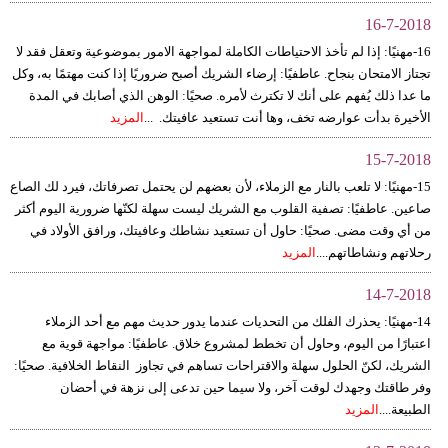
16-7-2018
16-مهنيًا: إذا لم تأخذ الاحتياطات الكاملة لمواجهة الامور بموضوعية وتعقل فقد لا
تجتاز الامتحان بنجاح. عاطفيًا: إرضاء الشريك أصبح ضروريًا إذا كنت مهتمًا به، وكل
ما عدا ذلك يُفهم على أنك لا تكترث لأمره. صحيًا: الوهن الذي أصابك في المدة
الأخيرة بدأت عوارضه تخف، وها أنت تستعيد عافيتك. ...
المزيد
15-7-2018
15-مهنيًا: لا تلعب بالنار مع الزملاء، لأن بعضهم لن يحتمل تصرفاتك، فيرد لك الصاع
صاعين. عاطفيًا: تصفية القلوب مع الشريك ليست سهلة لكنّها ضرورية اليوم أكثر
من أي وقت مضى. صحيًا: حاول أن تستعيد نشاطك وعافيتك، ورافق الأولاد في
رحلاتهم ونشاطاتهم....
المزيد
14-7-2018
14-مهنيًا: يحذرك الفلك من التحديات عندما يدور حديث مهم مع أحد الزملاء
اعتبارًا من اليوم، وحاول أن تخطط لمشروع خلاق. عاطفيًا: مواجهة قوية مع
الشريك، لكنّ الحلول سهلة والاقتراحات تساهم في تجاوز النقاط الخلافية. صحيًا:
وفر طاقتك وجهدك لوقت آخر، ولا سيما حين تدعى إلى نزهة في أحضان
الطبيعة....
المزيد