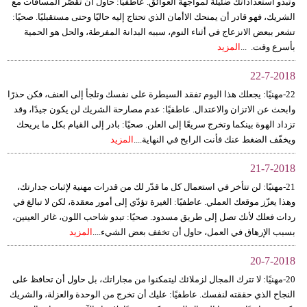
وتبدو استعداداتك ضئيلة لمواجهة العوائق. عاطفيًا: حاول أن تقصّر المسافات مع
الشريك، فهو قادر أن يمنحك الاأمان الذي تحتاج إليه حاليًا وحتى مستقبليًا. صحيًا:
تشعر ببعض الانزعاج في أثناء النوم، سببه البدانة المفرطة، والحل هو الحمية
بأسرع وقت. ...
المزيد
22-7-2018
22-مهنيًا: يجعلك هذا اليوم تفقد السيطرة على نفسك وتلجأ إلى العنف، فكن حذرًا
وابحث عن الاتزان والاعتدال. عاطفيًا: عدم مصارحة الشريك لن يكون جيدًا، وقد
تزداد الهوة بينكما وتخرج سريعًا إلى العلن. صحيًا: بادر إلى القيام بكل ما يريحك
ويخفّف الضغط عنك فأنت الرابح في النهاية....
المزيد
21-7-2018
21-مهنيًا: لن تتأخر في استعمال كل ما قدّر لك من قدرات مهنية لإثبات جدارتك،
وهذا يعزّز موقعك العملي. عاطفيًا: الغيرة تؤدّي إلى أمور معقدة، لكن لا تبالغ في
ردات فعلك لأنك تصل إلى طريق مسدود. صحيًا: تبدو شاحب اللون، غائر العينين،
بسبب الإرهاق في العمل، حاول أن تخفف بعض الشيء....
المزيد
20-7-2018
20-مهنيًا: لا تترك المجال لزملائك ليتمكنوا من مجاراتك، بل حاول أن تحافظ على
النجاح الذي حققته لنفسك. عاطفيًا: عليك أن تخرج من الوحدة والعزلة، والشريك