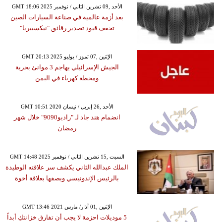
GMT 18:06 2025 الأحد ,09 تشرين الثاني / نوفمبر
بعد أزمة عالمية في صناعة السيارات الصين
تخفف قيود تصدير رقائق "نيكسبيريا"
GMT 20:13 2025 الإثنين ,07 تموز / يوليو
الجيش الإسرائيلي يهاجم 3 موانئ بحرية
ومحطة كهرباء في اليمن
GMT 10:51 2020 الأحد ,26 إبريل / نيسان
انضمام هند جاد لـ "راديو9090" خلال شهر
رمضان
GMT 14:48 2025 السبت ,15 تشرين الثاني / نوفمبر
الملك عبدالله الثاني يكشف سر علاقته الوطيدة
بالرئيس الإندونيسي ويصفها بعلاقة أخوة
GMT 13:46 2021 الإثنين ,01 آذار/ مارس
5 موديلات احزمة لا يجب أن تفارق خزانتكِ أبداً