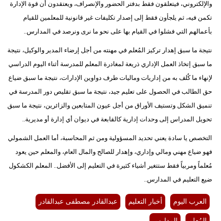
والإلكتروني، فيتعلقون فقط بدفتر الحضور والإنصراف، ويعتقدون أن قوة الإدارة
تكمن فيه، ثم يلجأون فقط إلى إصدار تكليفات غير قانونية للمعلمين للقيام
بأعمالهم التي فشلوا في القيام بها على نحو ما نرى ونرصد في المدارس..
نتيجة ما سبق إهدار تركيز المُعلم في مهنته من أجل إرضاء المدير والوكيل، نتيجة
ما سبق إتخاذ العمل الإداري ذريعة لمغادرة المعلم للمدرسة أثناء اليوم الدراسي
لإنهاء ما كُلف به من إداريات وماليات طرف دواوين الإدارات، نتيجة ما سبق ضياع
حق الطالب في الحصول على تعليم جيد، نتيجة ما سبق تقليص دور المدرسة في
تنميق الشكل وتستيف الأوراق من أجل عيون المتابعين والزائرين، نتيجة ما سبق
تحويل المدراس إلى وحدات إدارية كالقابعة في ديوان أي إدارة أو مديرية..
التخصص يا سادة يعني تحديد المسؤولية ومن ثم المحاسبة، أما العمل الشمولي
فهو ضياع مهني ومالي وإداري، وإهدار للصالح والمال العام، والمعلم حين يعود
مُعلماً ومربياً فقط ستتغير أشياء كثيرة في التعليم إلى الأفضل.. المعلم الكشكول
ضيع التعليم في المدارس..
العرب اليوم
أخبار التعليم
عبدالقادر مصطفى عبدالقادر
المُعلم
المدارس