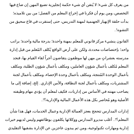
من يعرف كل شيء؛ لا يُتقن أي شيء حكمة إنجليزية تضيع المهن إن ضاع فيها
التخصص، ومن يوم أن فكرنا في إخراج المعلم من الفصل؛ من بين تلاميذه؛
بدأت حلقة الإنهيار الجهنمية لمهنة التدريس، حتى إستقرت في قاع سحيق من
التشوه!..
القانون ينشيء مركز قانوني للمعلم بمهنة واحدة؛ بدرجة مالية واحدة؛ براتب
واحد؛ بإختصاصات محددة، ولكن على أرض الواقع يُكلف المُعلم من قبل إدارة
مدرسته بعشراتٍ من مهن لها موظفون يتقاضون أجراً لقاء القيام بها، فنجد
المعلم مُكلف بأعمال شؤون العاملين، ومكلف بأعمال شؤون الطلبة، ومكلف
بأعمال الوحدة المُنتجة، ومكلف بأعمال وحدة الإحصاء، ومكلف بأعمال لجنة
المشتريات، ومكلف بأعمال لجنة النظافة، والأمن الإداري.. إلخ، إضافة إلى ما
يصاحب مهنته في الأساس من إداريات، فكيف لمعلم أن يؤدي مهام وظيفته
الأصلية وهو مُحاصر بكل هذه الأعمال المالية والإدارية؟!..
إدارات المدارس تتحجج بعجز العمالة الإدارية وعمال الخدمات، فهل هذا شأن
المعلم؟!.. أغلب مديرو المدارس ووكلائها يكلفون بوظائفهم وليس لديهم خبرات
إدارية ومهارات تكنولوجية، ومن ثم يبدون عاجزين عن الإدارة بشقيها التقليدي