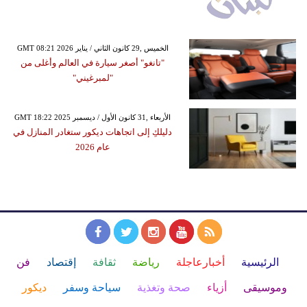
GMT 08:21 2026 الخميس ,29 كانون الثاني / يناير
"تانغو" أصغر سيارة في العالم وأغلى من
"لمبرغيني"
GMT 18:22 2025 الأربعاء ,31 كانون الأول / ديسمبر
دليلكِ إلى اتجاهات ديكور ستغادر المنازل في
عام 2026
الرئيسية
أخبارعاجلة
رياضة
ثقافة
إقتصاد
فن
وموسيقى
أزياء
صحة وتغذية
سياحة وسفر
ديكور