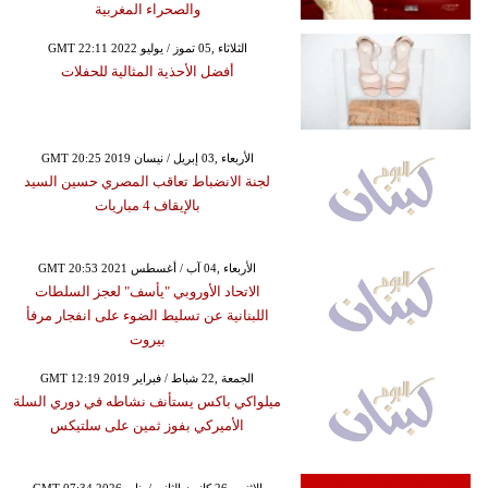
والصحراء المغربية
GMT 22:11 2022 الثلاثاء ,05 تموز / يوليو
أفضل الأحذية المثالية للحفلات
GMT 20:25 2019 الأربعاء ,03 إبريل / نيسان
لجنة الانضباط تعاقب المصري حسين السيد
بالإيقاف 4 مباريات
GMT 20:53 2021 الأربعاء ,04 آب / أغسطس
الاتحاد الأوروبي "يأسف" لعجز السلطات
اللبنانية عن تسليط الضوء على انفجار مرفأ
بيروت
GMT 12:19 2019 الجمعة ,22 شباط / فبراير
ميلواكي باكس يستأنف نشاطه في دوري السلة
الأميركي بفوز ثمين على سلتيكس
GMT 07:34 2026 الإثنين ,26 كانون الثاني / يناير