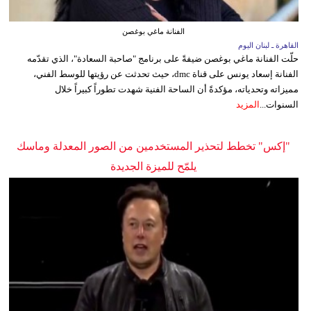
الفنانة ماغي بوغصن
القاهرة ـ لبنان اليوم
حلّت الفنانة ماغي بوغصن ضيفةً على برنامج "صاحبة السعادة"، الذي تقدّمه
الفنانة إسعاد يونس على قناة dmc، حيث تحدثت عن رؤيتها للوسط الفني،
مميزاته وتحدياته، مؤكدةً أن الساحة الفنية شهدت تطوراً كبيراً خلال
السنوات...
المزيد
"إكس" تخطط لتحذير المستخدمين من الصور المعدلة وماسك
يلمّح للميزة الجديدة