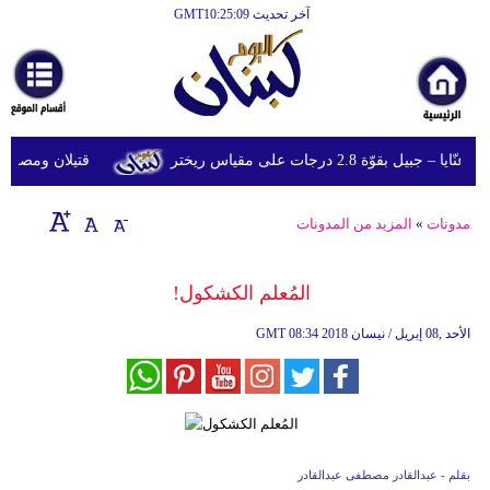
آخر تحديث GMT10:25:09
قوّة 2.8 درجات على مقياس ريختر
قتيلان ومصابون جراء 14 غارة إسرائيلية على شرق و
مدونات
»
المزيد من المدونات
المُعلم الكشكول!
08:34 2018 الأحد ,08 إبريل / نيسان
GMT
بقلم - عبدالقادر مصطفى عبدالقادر