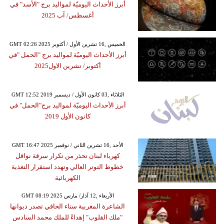
أبرز الأحداث اليوميّة لمواليد برج "الأسد" في
أغسطس/ آب 2025
GMT 02:26 2025 الخميس ,16 تشرين الأول / أكتوبر
أبرز الأحداث اليوميّة لمواليد برج "الحمل "في
أكتوبر/ تشرين الاول2025
GMT 12:52 2019 الثلاثاء ,03 كانون الأول / ديسمبر
أبرز الأحداث اليوميّة لمواليد برج"الحمل" في
كانون الأول 2019
GMT 16:47 2025 الأحد ,16 تشرين الثاني / نوفمبر
كهرباء لبنان تحذر من تكرار سرقة نواقل
خطوط التوتر العالي وتهدد استقرار التغذية
الكهربائية
GMT 08:19 2025 الأربعاء ,12 آذار/ مارس
الشاعرة المغربية سناء الحافي تصدر ديوانها
"ملك القلوب" إهداءً للملك محمد السادس