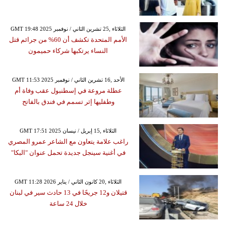
GMT 19:48 2025 الثلاثاء ,25 تشرين الثاني / نوفمبر
الأمم المتحدة تكشف أن 60% من جرائم قتل
النساء يرتكبها شركاء حميمون
GMT 11:53 2025 الأحد ,16 تشرين الثاني / نوفمبر
عطلة مروعة في إسطنبول عقب وفاة أم
وطفليها إثر تسمم في فندق بالفاتح
GMT 17:51 2025 الثلاثاء ,15 إبريل / نيسان
راغب علامة يتعاون مع الشاعر عمرو المصري
في أغنية سينجل جديدة تحمل عنوان "البكا"
GMT 11:28 2026 الثلاثاء ,20 كانون الثاني / يناير
قتيلان و12 جريحًا في 13 حادث سير في لبنان
خلال 24 ساعة