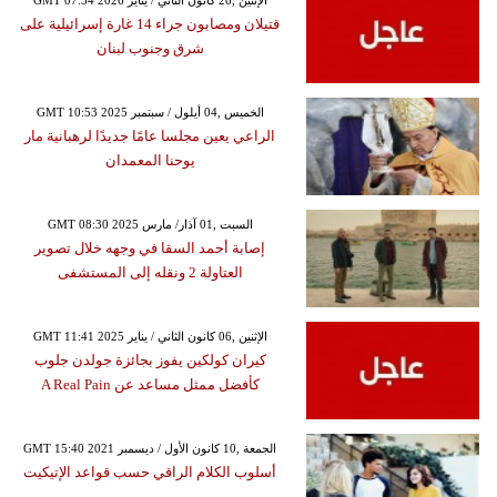
قتيلان ومصابون جراء 14 غارة إسرائيلية على
شرق وجنوب لبنان
GMT 10:53 2025 الخميس ,04 أيلول / سبتمبر
الراعي يعين مجلسا عامًا جديدًا لرهبانية مار
يوحنا المعمدان
GMT 08:30 2025 السبت ,01 آذار/ مارس
إصابة أحمد السقا في وجهه خلال تصوير
العتاولة 2 ونقله إلى المستشفى
GMT 11:41 2025 الإثنين ,06 كانون الثاني / يناير
كيران كولكين يفوز بجائزة جولدن جلوب
كأفضل ممثل مساعد عن A Real Pain
GMT 15:40 2021 الجمعة ,10 كانون الأول / ديسمبر
أسلوب الكلام الراقي حسب قواعد الإتيكيت