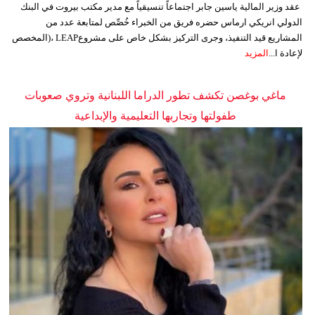
عقد وزير المالية ياسين جابر اجتماعاً تنسيقياً مع مدير مكتب بيروت في البنك
الدولي انريكي ارماس حضره فريق من الخبراء خُصِّص لمتابعة عدد من
المشاريع قيد التنفيذ، وجرى التركيز بشكل خاص على مشروعLEAP ،(المخصص
لإعادة ا...
المزيد
ماغي بوغصن تكشف تطور الدراما اللبنانية وتروي صعوبات
طفولتها وتجاربها التعليمية والإبداعية