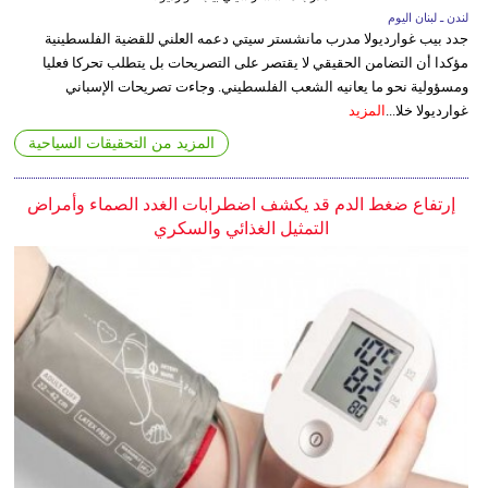
لندن ـ لبنان اليوم
جدد بيب غوارديولا مدرب مانشستر سيتي دعمه العلني للقضية الفلسطينية
مؤكدا أن التضامن الحقيقي لا يقتصر على التصريحات بل يتطلب تحركا فعليا
ومسؤولية نحو ما يعانيه الشعب الفلسطيني. وجاءت تصريحات الإسباني
غوارديولا خلا...
المزيد
المزيد من التحقيقات السياحية
إرتفاع ضغط الدم قد يكشف اضطرابات الغدد الصماء وأمراض
التمثيل الغذائي والسكري