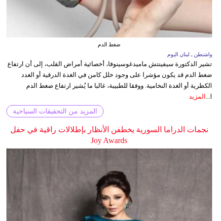
ضغط الدم
واشنطن ـ لبنان اليوم
تشير الدكتورة سيفينتش ماميدغوسينوفا، أخصائية أمراض القلب، إلى أن ارتفاع
ضغط الدم قد يكون مؤشرا على وجود خلل كامن في الغدة الدرقية أو الغدد
الكظرية أو الغدة النخامية. ووفقا للطبيبة، غالبا ما يُشير ارتفاع ضغط الدم
ا...
المزيد
المزيد من التحقيقات السياحية
نجمات الدراما السورية يخطفن الأنظار بإطلالات راقية في حفل
Joy Awards