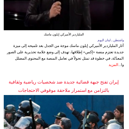
الملياردير الأميركي إيلون ماسك
واشنطن ـ لبنان اليوم
أثار الملياردير الأميركي إيلون ماسك موجة من الجدل بعد تلميحه إلى ميزة
جديدة تعتزم منصة «إكس» إطلاقها، تهدف إلى وضع علامة تحذيرية على الصور
المعدّلة، في خطوة قد تمثل تحولاً في تعامل المنصة مع المحتوى المضلل
وا...
المزيد
إيران تفتح جبهة قضائية جديدة ضد شخصيات رياضية وثقافية
بالتزامن مع استمرار ملاحقة موقوفي الاحتجاجات