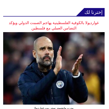
إخترنا لك
غوارديولا بالكوفية الفلسطينية يهاجم الصمت الدولي ويؤكد
التضامن العملي مع فلسطين
مدرب مانشستر سيتي بيب غوارديولا