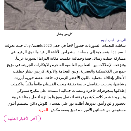
كاريس بشار
الرياض ـ لبنان اليوم
سجّلت النجمات السوريات حضوراً لافتاً في حفل Joy Awards 2026، حيث تحولت
السجادة البنفسجية إلى مساحة استعراض للأناقة الراقية والذوق الرفيع، في
مشاركة حملت رسائل فنية وجمالية عكست مكانة الدراما السورية عربياً.
وتنوّعت الإطلالات بين التصاميم العالمية الفاخرة والابتكارات الجريئة، في مزيج
جمع بين الكلاسيكية والعصرية، وبين الفخامة والأنوثة. كاريس بشار خطفت
الأنظار بإطلالة مخملية باللون الأخضر الزمردي، جاءت بقصة حورية أبرزت
رشاقتها، وتزينت بتفاصيل جانبية دقيقة منحت الفستان طابعاً ملكياً. واكتملت
إطلالتها بمجوهرات فاخرة ولمسات جمالية اعتمدت على مكياج سموكي
وتسريحة شعر كلاسيكية مرفوعة، لتحتفل بفوزها بجائزة أفضل ممثلة عربية
بحضور واثق وأنيق. بدورها، أطلت نور علي بفستان كلوش داكن بتصميم أنثوي
مستوحى من فساتين الأميرات، تميز بقصة مكش...
المزيد
آخر الأخبار الطبية