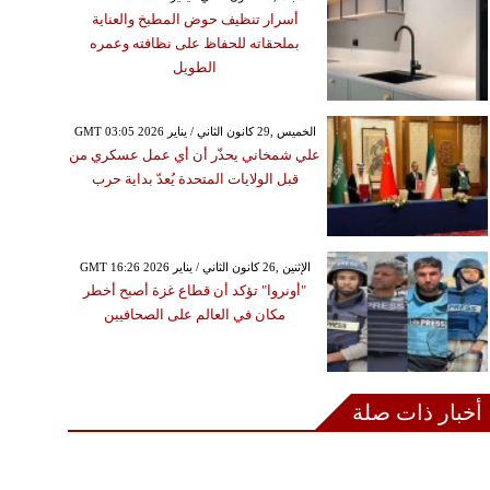
أسرار تنظيف حوض المطبخ والعناية
بملحقاته للحفاظ على نظافته وعمره
الطويل
GMT 03:05 2026 الخميس ,29 كانون الثاني / يناير
علي شمخاني يحذّر أن أي عمل عسكري من
قبل الولايات المتحدة يُعدّ بداية حرب
GMT 16:26 2026 الإثنين ,26 كانون الثاني / يناير
"أونروا" تؤكد أن قطاع غزة أصبح أخطر
مكان في العالم على الصحافيين
أخبار ذات صلة