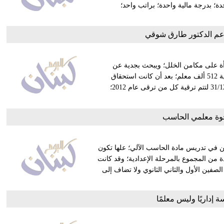
ة؛ بدرجة مالية واحدة؛ براتب واحد؛
دعم الدكتور طارق شوقي
رأة على مكامن الخلل؛ ويبحث بجدية عن
حلول مُبتكرة لمشاكل التعليم المُزمنة. أولاً: هو الذي اتخذ قرار ترقية 512 ألف معلم؛ بعد أن كانت استحقاق
الترقية سيتوقف عند 31/7/2017؛ ففتح تاريخ الاستحقاق حتى 31/12/2017 لتتم ترقية كل من ترقى عام 2012؛
خوة معلمي الحاسب
ات السنين في تدريس مادة الحاسب الآلي؛ علها تكون
من المجموع بالمرحلة الإعدادية؛ وقد كانت
صفين الأول والثاني الثانوي ولا تضاف إلى
 إداريًا وليس معلمًا