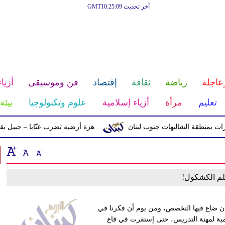
آخر تحديث GMT10:25:09
عاجلة
رياضة
ثقافة
إقتصاد
فن وموسيقى
أزياء
تعليم
مرأة
أزياء إسلامية
علوم وتكنولوجيا
بيئة
 بمنطقة الشاليهات جنوب لبنان
هزة أرضية تضرب عنّايا – جبيل بقوّة 2.8 درجات على مقياس ريختر
علم الكشكول!
ن ضاع فيها التخصص، ومن يوم أن فكرنا في
هنمية لمهنة التدريس، حتى إستقرت في قاع