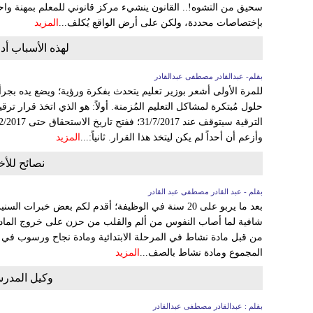
سحيق من التشوه!.. القانون ينشيء مركز قانوني للمعلم بمهنة واحد
بإختصاصات محددة، ولكن على أرض الواقع يُكلف...
المزيد
لهذه الأسباب أ
بقلم- عبدالقادر مصطفى عبدالقادر
للمرة الأولى أشعر بوزير تعليم يتحدث بفكرة ورؤية؛ ويضع يده بج
وأزعم أن أحداً لم يكن ليتخذ هذا القرار. ثانياً:...
المزيد
نصائح للأ
بقلم - عبد القادر مصطفى عبد القادر
بعد ما يربو على 20 سنة في الوظيفة؛ أقدم لكم بعض خبر
شافية لما أصاب النفوس من ألم والقلب من حزن على خروج المادة 
من قبل مادة نشاط في المرحلة الابتدائية ومادة نجاح ورسوب في ال
المجموع ومادة نشاط بالصف...
المزيد
وكيل المدرسة
بقلم : عبدالقادر مصطفى عبدالقادر