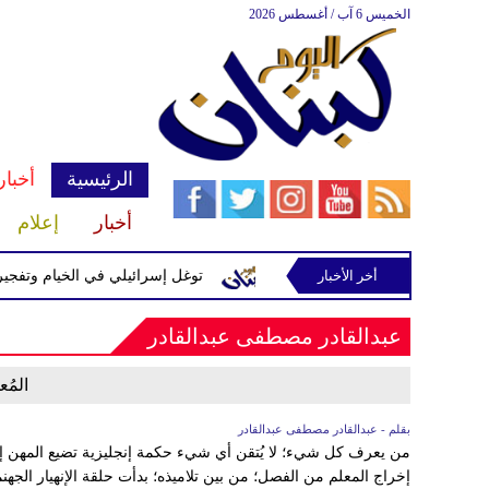
الخميس 6 آب / أغسطس 2026
الرئيسية
أخبار
أخبار
إعلام
أخر الأخبار
يّرة إسرائيلية في رب ثلاثين
توغل إسرائيلي في الخيام وتفجيرات
عبدالقادر مصطفى عبدالقادر
المُ
بقلم - عبدالقادر مصطفى عبدالقادر
من يعرف كل شيء؛ لا يُتقن أي شيء حكمة إنجليزية تضيع المهن إ
إخراج المعلم من الفصل؛ من بين تلاميذه؛ بدأت حلقة الإنهيار الج