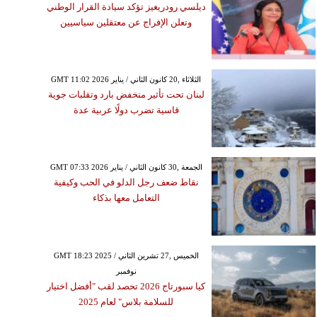
ديلسي رودريغيز تؤكد سيادة القرار الوطني
وتعلن الإفراج عن معتقلين سياسيين
GMT 11:02 2026 الثلاثاء ,20 كانون الثاني / يناير
لبنان تحت تأثير منخفض بارد وتقلبات جوية
قاسية تضرب دولًا عربية عدة
GMT 07:33 2026 الجمعة ,30 كانون الثاني / يناير
نقاط ضعف رجل الدلو في الحب وكيفية
التعامل معها بذكاء
GMT 18:23 2025 الخميس ,27 تشرين الثاني /
نوفمبر
كيا سبورتاج 2026 تحصد لقب "أفضل اختيار
للسلامة بلاس" لعام 2025