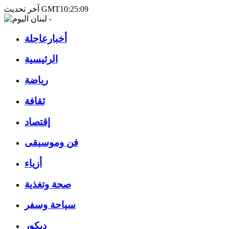
آخر تحديث GMT10:25:09
أخبارعاجلة
الرئيسية
رياضة
ثقافة
إقتصاد
فن وموسيقى
أزياء
صحة وتغذية
سياحة وسفر
ديكور