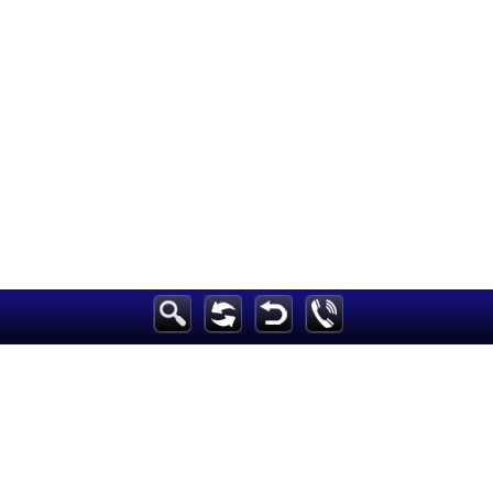
الرئيسية
أخبارعاجلة
رياضة
ثقافة
إقتصاد
فن
وموسيقى
أزياء
صحة وتغذية
سياحة وسفر
ديكور