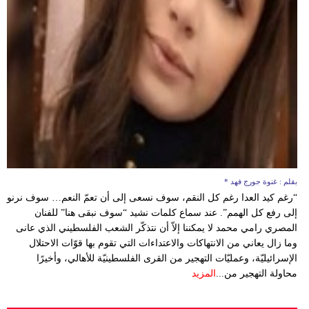
وسفر
ديكور
أخبار
إعلام
تعليم
مرأة
بقلم : غنوة جورج فهد *
أزياء
“رغم كيد العدا رغم كل النقم، سوف نسعى إلى أن تعمّ النعم… سوف نرنو
إسلامية
إلى رفع كل الهمم”. عند سماع كلمات نشيد “سوف نبقى هنا” للفنان
المصري رامي محمد لا يمكننا إلاّ أن نتذكّر الشعب الفلسطيني الذي عانى
علوم
وما زال يعاني من الانتهاكات والاعتداءات التي تقوم بها قوّات الاحتلال
وتكنولوجيا
الإسرائيليّة، وعمليّات التهجير من القرى الفلسطينيّة للأهالي، وأخيرًا
محاولة التهجير من...
المزيد
بيئة