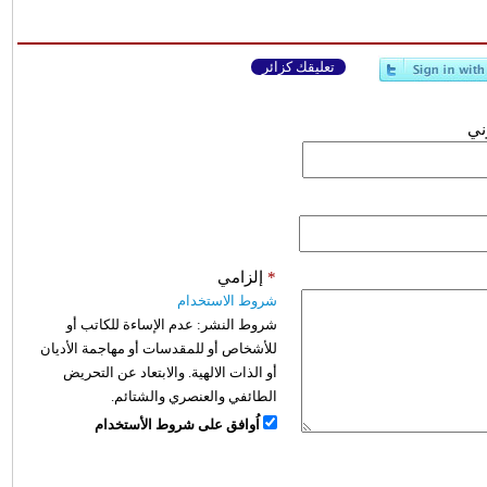
تعليقك كزائر
وني
*
إلزامي
شروط الاستخدام
شروط النشر:
عدم الإساءة للكاتب أو
للأشخاص أو للمقدسات أو مهاجمة الأديان
أو الذات الالهية. والابتعاد عن التحريض
الطائفي والعنصري والشتائم.
اُوافق على شروط الأستخدام