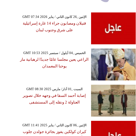
GMT 07:34 2026 الإثنين ,26 كانون الثاني / يناير
قتيلان ومصابون جراء 14 غارة إسرائيلية
على شرق وجنوب لبنان
GMT 10:53 2025 الخميس ,04 أيلول / سبتمبر
الراعي يعين مجلسا عامًا جديدًا لرهبانية مار
يوحنا المعمدان
GMT 08:30 2025 السبت ,01 آذار/ مارس
إصابة أحمد السقا في وجهه خلال تصوير
العتاولة 2 ونقله إلى المستشفى
GMT 11:41 2025 الإثنين ,06 كانون الثاني / يناير
كيران كولكين يفوز بجائزة جولدن جلوب