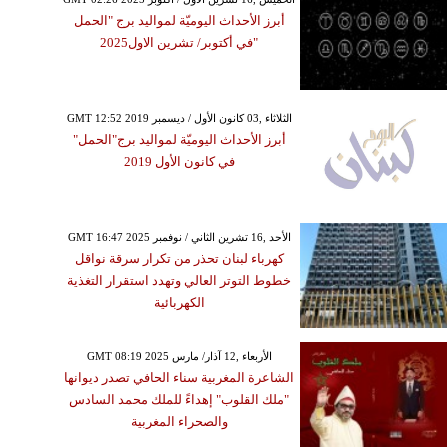
أبرز الأحداث اليوميّة لمواليد برج "الحمل
"في أكتوبر/ تشرين الاول2025
GMT 12:52 2019 الثلاثاء ,03 كانون الأول / ديسمبر
أبرز الأحداث اليوميّة لمواليد برج"الحمل"
في كانون الأول 2019
GMT 16:47 2025 الأحد ,16 تشرين الثاني / نوفمبر
كهرباء لبنان تحذر من تكرار سرقة نواقل
خطوط التوتر العالي وتهدد استقرار التغذية
الكهربائية
GMT 08:19 2025 الأربعاء ,12 آذار/ مارس
الشاعرة المغربية سناء الحافي تصدر ديوانها
"ملك القلوب" إهداءً للملك محمد السادس
والصحراء المغربية