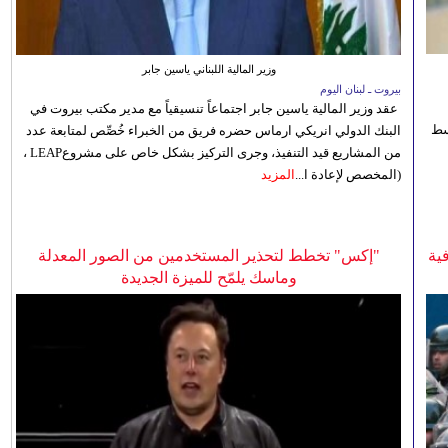
وزير المالية اللبناني ياسين جابر
بيروت ـ لبنان اليوم
عقد وزير المالية ياسين جابر اجتماعاً تنسيقياً مع مدير مكتب بيروت في
 للوسط
البنك الدولي انريكي ارماس حضره فريق من الخبراء خُصِّص لمتابعة عدد
من المشاريع قيد التنفيذ، وجرى التركيز بشكل خاص على مشروعLEAP ،
(المخصص لإعادة ا...
المزيد
ية
"إكس" تخطط لتحذير المستخدمين من الصور المعدلة
وماسك يلمّح للميزة الجديدة