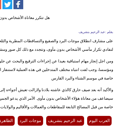
بقلم :عبد الرحيم بنشريف
على مشارف انطلاق موجات البرد والصقيع والتساقطات المطرية والثلجية
لتفادي تكرار مآسي الأشخاص بدون مأوى، وتتجدد مع ذلك كل صور ومشاه
ومن اجل إنجاز مهام استباقية بعيدا عن إجراءات الترقيع والبحث عن حل
ومؤسسا، وجب لفت انتباه مختلف المتدخلين في هذه العملية لاستنفار الج
خاصة في موسم الشتاء والبرد القارس
والأكيد أنه بعد صيف حارق كالذي عاشته بلادنا ولازالت تعيش أجواءه إلى
سيضاعف من معاناة هؤلاء الأشخاص بدون مأوى. الأمر الذي يدعو الجميع إ
خاصة من قبل المصالح التابعة للمقاطعات والعمالات والأقاليم والولايا
العرب اليوم
عبد الرحيم بنشريف
موجات البرد
الظاهرة 