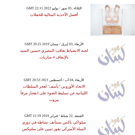
GMT 22:11 2022 الثلاثاء ,05 تموز / يوليو
أفضل الأحذية المثالية للحفلات
GMT 20:25 2019 الأربعاء ,03 إبريل / نيسان
لجنة الانضباط تعاقب المصري حسين السيد
بالإيقاف 4 مباريات
GMT 20:53 2021 الأربعاء ,04 آب / أغسطس
الاتحاد الأوروبي "يأسف" لعجز السلطات
اللبنانية عن تسليط الضوء على انفجار مرفأ
بيروت
GMT 12:19 2019 الجمعة ,22 شباط / فبراير
ميلواكي باكس يستأنف نشاطه في دوري
السلة الأميركي بفوز ثمين على سلتيكس