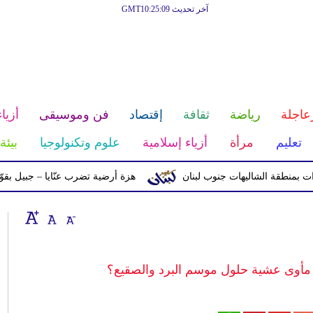
آخر تحديث GMT10:25:09
عاجلة
رياضة
ثقافة
إقتصاد
فن وموسيقى
أزياء
تعليم
مرأة
أزياء إسلامية
علوم وتكنولوجيا
بيئة
قة الشاليهات جنوب لبنان
هزة أرضية تضرب عنّايا – جبيل بقوّة 2.8 درجات على مقياس ريختر
 مأوى عشية حلول موسم البرد والصقيع؟