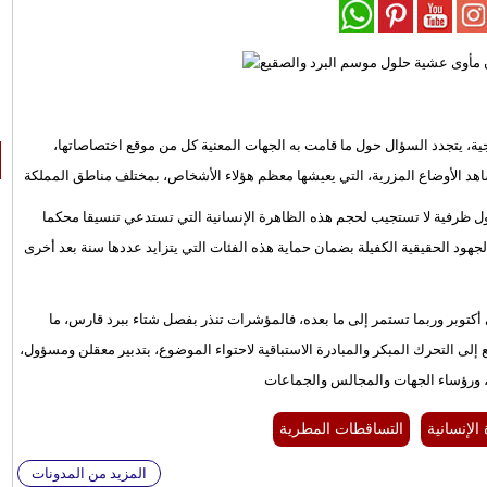
، يتجدد السؤال حول ما قامت به الجهات المعنية كل من موقع اختصاصاتها،
د الأوضاع المزرية، التي يعيشها معظم هؤلاء الأشخاص، بمختلف مناطق المملكة
ول ظرفية لا تستجيب لحجم هذه الظاهرة الإنسانية التي تستدعي تنسيقا محكما
هود الحقيقية الكفيلة بضمان حماية هذه الفئات التي يتزايد عددها سنة بعد أخرى
 أكتوبر وربما تستمر إلى ما بعده، فالمؤشرات تنذر بفصل شتاء ببرد قارس، ما
لى التحرك المبكر والمبادرة الاستباقية لاحتواء الموضوع، بتدبير معقلن ومسؤول،
ت، ورؤساء الجهات والمجالس والجماعات
الإنسانية
التساقطات المطرية
المزيد من المدونات