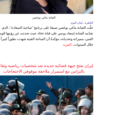
الفنانة ماغي بوغصن
القاهرة ـ لبنان اليوم
حلّت الفنانة ماغي بوغصن ضيفةً على برنامج "صاحبة السعادة"، الذي
تقدّمه الفنانة إسعاد يونس على قناة dmc، حيث تحدثت عن رؤيتها
الفني، مميزاته وتحدياته، مؤكدةً أن الساحة الفنية شهدت تطوراً كبيراً
خلال السنوات...
المزيد
إيران تفتح جبهة قضائية جديدة ضد شخصيات رياضية وثقاف
بالتزامن مع استمرار ملاحقة موقوفي الاحتجاجات