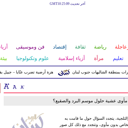
آخر تحديث GMT10:25:09
عاجلة
رياضة
ثقافة
إقتصاد
فن وموسيقى
أزياء
تعليم
مرأة
أزياء إسلامية
علوم وتكنولوجيا
بيئة
بمنطقة الشاليهات جنوب لبنان
هزة أرضية تضرب عنّايا – جبيل بقوّة 2.8 درجات على مقياس ريختر
 مأوى عشية حلول موسم البرد والصقيع؟
ثلجية، يتجدد السؤال حول ما قامت به
شخاص بدون مأوى، وتتجدد مع ذلك كل صور