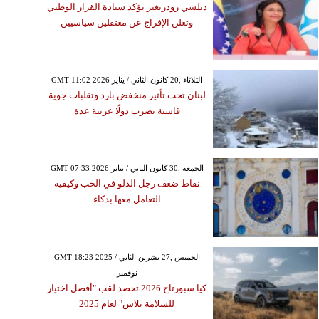
ديلسي رودريغيز تؤكد سيادة القرار الوطني
وتعلن الإفراج عن معتقلين سياسيين
GMT 11:02 2026 الثلاثاء ,20 كانون الثاني / يناير
لبنان تحت تأثير منخفض بارد وتقلبات جوية
قاسية تضرب دولًا عربية عدة
GMT 07:33 2026 الجمعة ,30 كانون الثاني / يناير
نقاط ضعف رجل الدلو في الحب وكيفية
التعامل معها بذكاء
GMT 18:23 2025 الخميس ,27 تشرين الثاني /
نوفمبر
كيا سبورتاج 2026 تحصد لقب "أفضل اختيار
للسلامة بلاس" لعام 2025