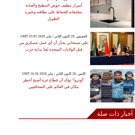
أسرار تنظيف حوض المطبخ والعناية
بملحقاته للحفاظ على نظافته وعمره
الطويل
GMT 03:05 2026 الخميس ,29 كانون الثاني / يناير
علي شمخاني يحذّر أن أي عمل عسكري من
قبل الولايات المتحدة يُعدّ بداية حرب
GMT 16:26 2026 الإثنين ,26 كانون الثاني / يناير
"أونروا" تؤكد أن قطاع غزة أصبح أخطر
مكان في العالم على الصحافيين
أخبار ذات صلة