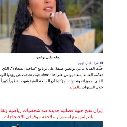
الفنانة ماغي بوغصن
القاهرة ـ لبنان اليوم
حلّت الفنانة ماغي بوغصن ضيفةً على برنامج "صاحبة السعادة"، الذي
تقدّمه الفنانة إسعاد يونس على قناة dmc، حيث تحدثت عن رؤيتها
الفني، مميزاته وتحدياته، مؤكدةً أن الساحة الفنية شهدت تطوراً كبيراً
خلال السنوات...
المزيد
إيران تفتح جبهة قضائية جديدة ضد شخصيات رياضية وثقاف
بالتزامن مع استمرار ملاحقة موقوفي الاحتجاجات