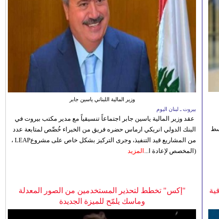
وزير المالية اللبناني ياسين جابر
بيروت ـ لبنان اليوم
عقد وزير المالية ياسين جابر اجتماعاً تنسيقياً مع مدير مكتب بيروت في
 للوسط
البنك الدولي انريكي ارماس حضره فريق من الخبراء خُصِّص لمتابعة عدد
من المشاريع قيد التنفيذ، وجرى التركيز بشكل خاص على مشروعLEAP ،
(المخصص لإعادة ا...
المزيد
ية
"إكس" تخطط لتحذير المستخدمين من الصور المعدلة
وماسك يلمّح للميزة الجديدة