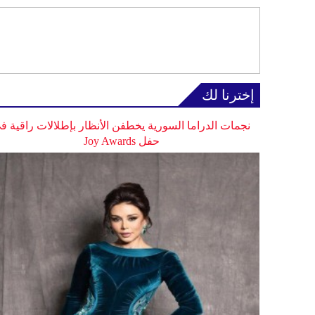
إخترنا لك
نجمات الدراما السورية يخطفن الأنظار بإطلالات راقية ف
حفل Joy Awards