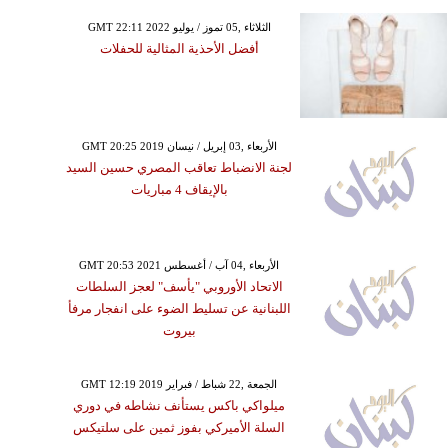
GMT 22:11 2022 الثلاثاء ,05 تموز / يوليو
أفضل الأحذية المثالية للحفلات
GMT 20:25 2019 الأربعاء ,03 إبريل / نيسان
لجنة الانضباط تعاقب المصري حسين السيد
بالإيقاف 4 مباريات
GMT 20:53 2021 الأربعاء ,04 آب / أغسطس
الاتحاد الأوروبي "يأسف" لعجز السلطات
اللبنانية عن تسليط الضوء على انفجار مرفأ
بيروت
GMT 12:19 2019 الجمعة ,22 شباط / فبراير
ميلواكي باكس يستأنف نشاطه في دوري
السلة الأميركي بفوز ثمين على سلتيكس