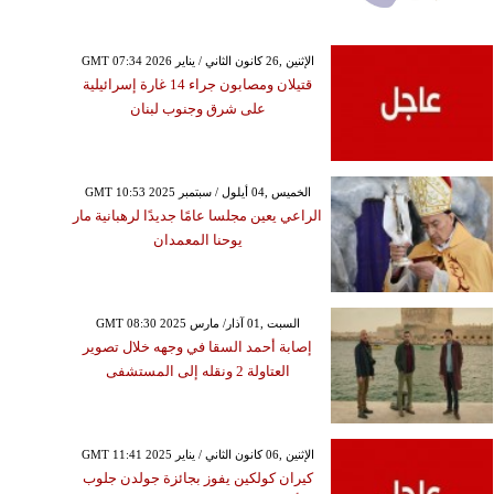
GMT 07:34 2026 الإثنين ,26 كانون الثاني / يناير
قتيلان ومصابون جراء 14 غارة إسرائيلية
على شرق وجنوب لبنان
GMT 10:53 2025 الخميس ,04 أيلول / سبتمبر
الراعي يعين مجلسا عامًا جديدًا لرهبانية مار
يوحنا المعمدان
GMT 08:30 2025 السبت ,01 آذار/ مارس
إصابة أحمد السقا في وجهه خلال تصوير
العتاولة 2 ونقله إلى المستشفى
GMT 11:41 2025 الإثنين ,06 كانون الثاني / يناير
كيران كولكين يفوز بجائزة جولدن جلوب