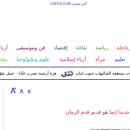
آخر تحديث GMT10:25:09
عاجلة
رياضة
ثقافة
إقتصاد
فن وموسيقى
أزياء
تعليم
مرأة
أزياء إسلامية
علوم وتكنولوجيا
بيئة
ة الشاليهات جنوب لبنان
هزة أرضية تضرب عنّايا – جبيل بقوّة 2.8 درجات على مقياس ريختر
ديدا إنما هو قديم قدم الزمان