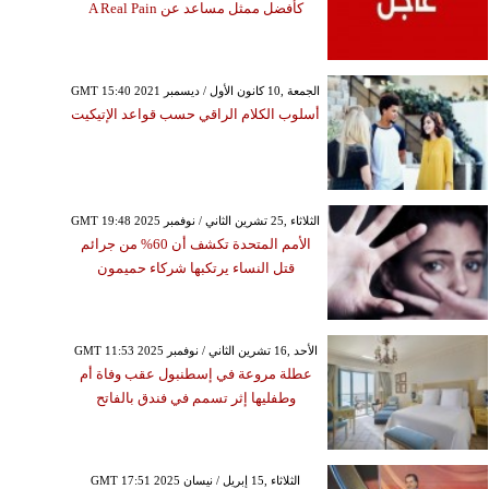
كأفضل ممثل مساعد عن A Real Pain
GMT 15:40 2021 الجمعة ,10 كانون الأول / ديسمبر
أسلوب الكلام الراقي حسب قواعد الإتيكيت
GMT 19:48 2025 الثلاثاء ,25 تشرين الثاني / نوفمبر
الأمم المتحدة تكشف أن 60% من جرائم
قتل النساء يرتكبها شركاء حميمون
GMT 11:53 2025 الأحد ,16 تشرين الثاني / نوفمبر
عطلة مروعة في إسطنبول عقب وفاة أم
وطفليها إثر تسمم في فندق بالفاتح
GMT 17:51 2025 الثلاثاء ,15 إبريل / نيسان