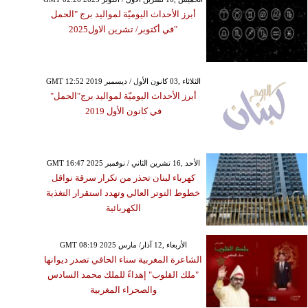
أبرز الأحداث اليوميّة لمواليد برج "الحمل
"في أكتوبر/ تشرين الاول2025
GMT 12:52 2019 الثلاثاء ,03 كانون الأول / ديسمبر
أبرز الأحداث اليوميّة لمواليد برج"الحمل"
في كانون الأول 2019
GMT 16:47 2025 الأحد ,16 تشرين الثاني / نوفمبر
كهرباء لبنان تحذر من تكرار سرقة نواقل
خطوط التوتر العالي وتهدد استقرار التغذية
الكهربائية
GMT 08:19 2025 الأربعاء ,12 آذار/ مارس
الشاعرة المغربية سناء الحافي تصدر ديوانها
"ملك القلوب" إهداءً للملك محمد السادس
والصحراء المغربية